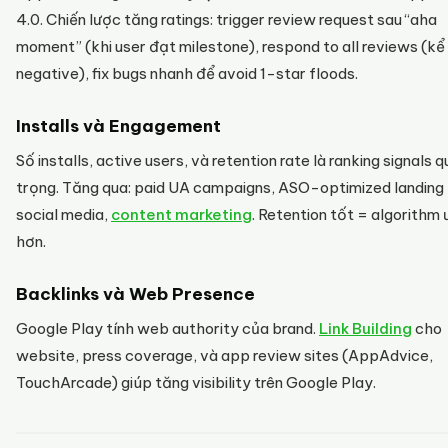
4.0. Chiến lược tăng ratings: trigger review request sau “aha
moment” (khi user đạt milestone), respond to all reviews (kể
negative), fix bugs nhanh để avoid 1-star floods.
Installs và Engagement
Số installs, active users, và retention rate là ranking signals 
trọng. Tăng qua: paid UA campaigns, ASO-optimized landing
social media,
content marketing
. Retention tốt = algorithm 
hơn.
Backlinks và Web Presence
Google Play tính web authority của brand.
Link Building
cho
website, press coverage, và app review sites (AppAdvice,
TouchArcade) giúp tăng visibility trên Google Play.