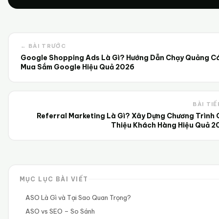
← BÀI TRƯỚC
Google Shopping Ads Là Gì? Hướng Dẫn Chạy Quảng C
Mua Sắm Google Hiệu Quả 2026
BÀI TIẾ
Referral Marketing Là Gì? Xây Dựng Chương Trình G
Thiệu Khách Hàng Hiệu Quả 2
MỤC LỤC BÀI VIẾT
ASO Là Gì và Tại Sao Quan Trọng?
ASO vs SEO – So Sánh