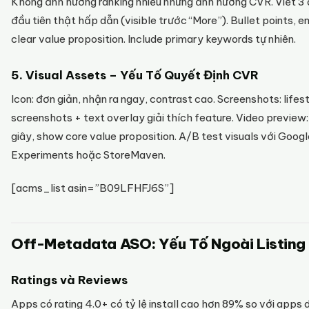
Không ảnh hưởng ranking nhiều nhưng ảnh hưởng CVR. Viết 3
đầu tiên thật hấp dẫn (visible trước “More”). Bullet points, em
clear value proposition. Include primary keywords tự nhiên.
5. Visual Assets – Yếu Tố Quyết Định CVR
Icon: đơn giản, nhận ra ngay, contrast cao. Screenshots: lifes
screenshots + text overlay giải thích feature. Video preview
giây, show core value proposition. A/B test visuals với Googl
Experiments hoặc StoreMaven.
[acms_list asin=”B09LFHFJ6S”]
Off-Metadata ASO: Yếu Tố Ngoài Listing
Ratings và Reviews
Apps có rating 4.0+ có tỷ lệ install cao hơn 89% so với apps 