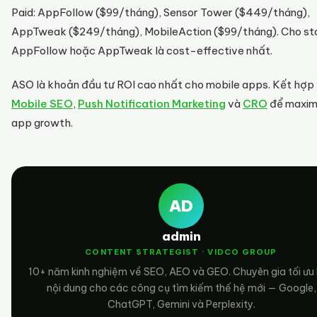
Paid: AppFollow ($99/tháng), Sensor Tower ($449/tháng),
AppTweak ($249/tháng), MobileAction ($99/tháng). Cho st
AppFollow hoặc AppTweak là cost-effective nhất.
ASO là khoản đầu tư ROI cao nhất cho mobile apps. Kết hợp 
Mobile SEO
,
Push Notification Marketing
và
CRO
để maxim
app growth.
AD
admin
CONTENT STRATEGIST · VIDCO GROUP
10+ năm kinh nghiệm về SEO, AEO và GEO. Chuyên gia tối ưu
nội dung cho các công cụ tìm kiếm thế hệ mới — Google,
ChatGPT, Gemini và Perplexity.