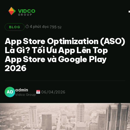
VIDCO
GROUP
·
·
⏱ 4 phút đọc
795 từ
BLOG
App Store Optimization (ASO)
Là Gì? Tối Ưu App Lên Top
App Store và Google Play
2026
admin
AD
06/04/2026
Vidco Group