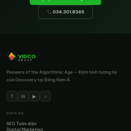
034.301.8345
VIDCO
GROUP
Pioneers of the Algorithmic Age — Định hình tương lai
của Discovery tại Đông Nam Á.
f
in
▶
♪
DỊCH VỤ
SEO Toàn diện
Digital Marketing