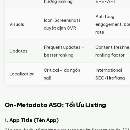
hưởng ranking
E-E-A-T
Ảnh tăng
Icon, Screenshots
Visuals
engagement, bo
quyết định CVR
rate
Frequent updates =
Content freshne
Updates
better ranking
ranking factor
Critical – đa ngôn
International
Localization
ngữ
SEO/Hreflang
On-Metadata ASO: Tối Ưu Listing
1. App Title (Tên App)