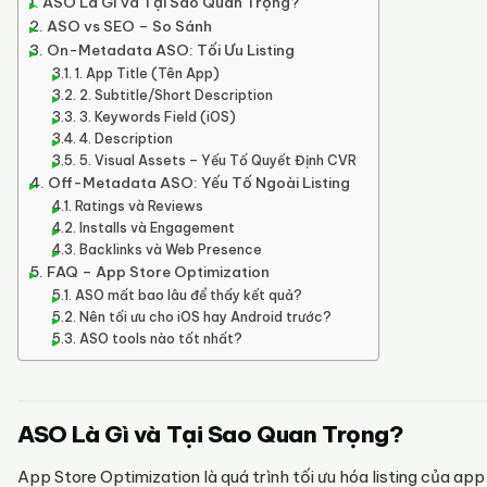
ASO Là Gì và Tại Sao Quan Trọng?
ASO vs SEO – So Sánh
On-Metadata ASO: Tối Ưu Listing
1. App Title (Tên App)
2. Subtitle/Short Description
3. Keywords Field (iOS)
4. Description
5. Visual Assets – Yếu Tố Quyết Định CVR
Off-Metadata ASO: Yếu Tố Ngoài Listing
Ratings và Reviews
Installs và Engagement
Backlinks và Web Presence
FAQ – App Store Optimization
ASO mất bao lâu để thấy kết quả?
Nên tối ưu cho iOS hay Android trước?
ASO tools nào tốt nhất?
ASO Là Gì và Tại Sao Quan Trọng?
App Store Optimization là quá trình tối ưu hóa listing của app