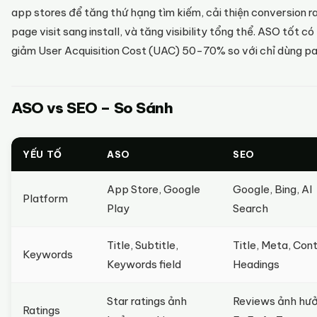
app stores để tăng thứ hạng tìm kiếm, cải thiện conversion r
page visit sang install, và tăng visibility tổng thể. ASO tốt có
giảm User Acquisition Cost (UAC) 50-70% so với chỉ dùng pa
ASO vs SEO – So Sánh
YẾU TỐ
ASO
SEO
App Store, Google
Google, Bing, AI
Platform
Play
Search
Title, Subtitle,
Title, Meta, Con
Keywords
Keywords field
Headings
Star ratings ảnh
Reviews ảnh hư
Ratings