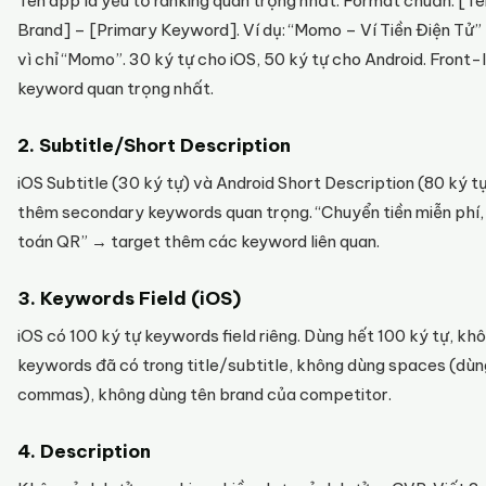
Tên app là yếu tố ranking quan trọng nhất. Format chuẩn: [Tê
Brand] – [Primary Keyword]. Ví dụ: “Momo – Ví Tiền Điện Tử”
vì chỉ “Momo”. 30 ký tự cho iOS, 50 ký tự cho Android. Front-
keyword quan trọng nhất.
2. Subtitle/Short Description
iOS Subtitle (30 ký tự) và Android Short Description (80 ký t
thêm secondary keywords quan trọng. “Chuyển tiền miễn phí,
toán QR” → target thêm các keyword liên quan.
3. Keywords Field (iOS)
iOS có 100 ký tự keywords field riêng. Dùng hết 100 ký tự, kh
keywords đã có trong title/subtitle, không dùng spaces (dùn
commas), không dùng tên brand của competitor.
4. Description