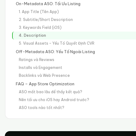
On-Metadata ASO: Tối Ưu Listing
1. App Title (Tên App)
2. Subtitle/Short Description
3. Keywords Field (iOS)
4. Description
5. Visual Assets – Yếu Tố Quyết Định CVR
Off-Metadata ASO: Yếu Tố Ngoài Listing
Ratings và Reviews
Installs và Engagement
Backlinks và Web Presence
FAQ – App Store Optimization
ASO mất bao lâu để thấy kết quả?
Nên tối ưu cho iOS hay Android trước?
ASO tools nào tốt nhất?