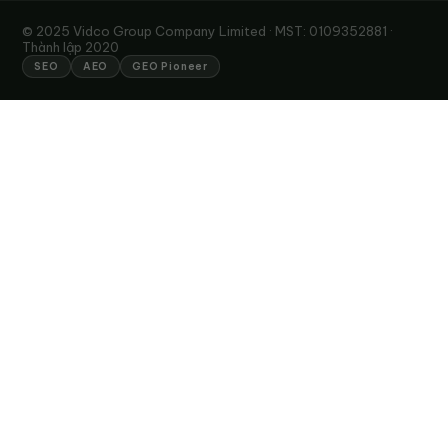
© 2025 Vidco Group Company Limited · MST: 0109352881 ·
Thành lập 2020
SEO
AEO
GEO Pioneer