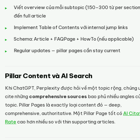
Viết overview của mỗi subtopic (150–300 từ per section)
đến full article
Implement Table of Contents với internal jump links
Schema: Article + FAQPage + HowTo (nếu applicable)
Regular updates — pillar pages cần stay current
Pillar Content và AI Search
Khi ChatGPT, Perplexity được hỏi về một topic rộng, chúng ư
cite những
comprehensive sources
bao phủ nhiều angles c
topic. Pillar Pages là exactly loại content đó — deep,
comprehensive, authoritative. Một Pillar Page tốt có
AI Cita
Rate
cao hơn nhiều so với thin supporting articles.