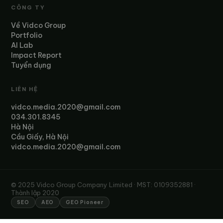
CÔNG TY
Về Vidco Group
Portfolio
AI Lab
Impact Report
Tuyển dụng
LIÊN HỆ
vidco.media.2020@gmail.com
034.301.8345
Hà Nội
Cầu Giấy, Hà Nội
vidco.media.2020@gmail.com
© 2025 Vidco Group Company Limited · MST: 0109352881 ·
Thành lập 2020
SEO
AEO
GEO Pioneer