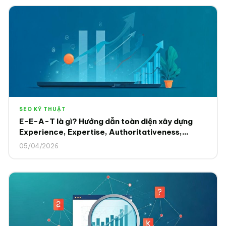
SEO KỸ THUẬT
E-E-A-T là gì? Hướng dẫn toàn diện xây dựng
Experience, Expertise, Authoritativeness,
Trustworthiness để Google và AI tin tưởng 2025
05/04/2026