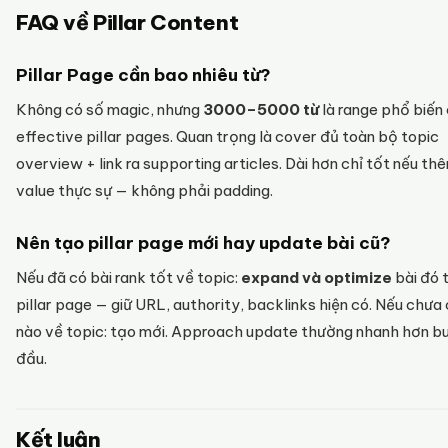
FAQ về Pillar Content
Pillar Page cần bao nhiêu từ?
Không có số magic, nhưng
3000–5000 từ
là range phổ biến
effective pillar pages. Quan trọng là cover đủ toàn bộ topic
overview + link ra supporting articles. Dài hơn chỉ tốt nếu th
value thực sự — không phải padding.
Nên tạo pillar page mới hay update bài cũ?
Nếu đã có bài rank tốt về topic:
expand và optimize
bài đó 
pillar page — giữ URL, authority, backlinks hiện có. Nếu chưa 
nào về topic: tạo mới. Approach update thường nhanh hơn bu
đầu.
Kết luận