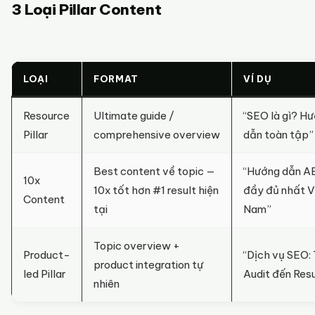
3 Loại Pillar Content
LOẠI
FORMAT
VÍ DỤ
Resource
Ultimate guide /
“SEO là gì? H
Pillar
comprehensive overview
dẫn toàn tập”
Best content về topic —
“Hướng dẫn A
10x
10x tốt hơn #1 result hiện
đầy đủ nhất V
Content
tại
Nam”
Topic overview +
Product-
“Dịch vụ SEO:
product integration tự
led Pillar
Audit đến Resu
nhiên