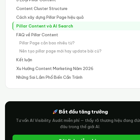
Content Cluster Structure
Cách xây dựng Pillar Page hiệu quả
Pillar Content và AI Search
FAQ về Pillar Content
Pillar Page cần bao nhiêu từ?
Nên tạo pillar page mới hay update bài cũ?
Kết luận
Xu Hướng Content Marketing Năm 2026
Những Sai Lầm Phổ Biến Cần Tránh
Bắt đầu tăng trưởng
Tư vấn AI Visibility Audit miễn phí — thấy rõ thương hiệu đang đ
đâu trong thế giới AI.