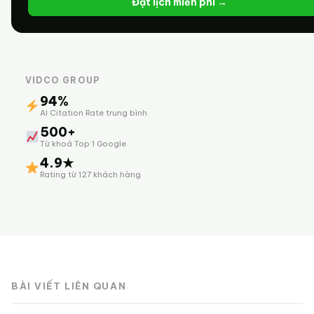
Đặt lịch miễn phí →
VIDCO GROUP
94%
AI Citation Rate trung bình
500+
Từ khoá Top 1 Google
4.9★
Rating từ 127 khách hàng
BÀI VIẾT LIÊN QUAN