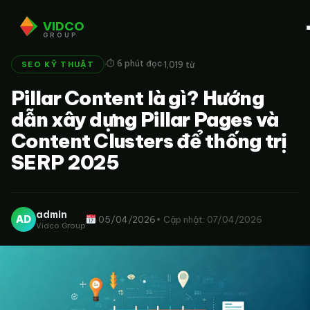
VIDCO
GROUP
·
·
⏱ 6 phút đọc
1,019 từ
SEO KỸ THUẬT
Pillar Content là gì? Hướng
dẫn xây dựng Pillar Pages và
Content Clusters để thống trị
SERP 2025
admin
AD
05/04/2026
• Cập nhật: 07/04/2026
Vidco Group