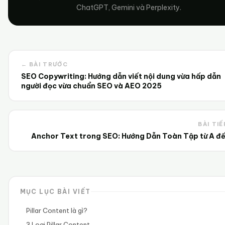
ChatGPT, Gemini và Perplexity.
← BÀI TRƯỚC
SEO Copywriting: Hướng dẫn viết nội dung vừa hấp dẫn
người đọc vừa chuẩn SEO và AEO 2025
BÀI TIẾ
Anchor Text trong SEO: Hướng Dẫn Toàn Tập từ A đế
MỤC LỤC BÀI VIẾT
Pillar Content là gì?
3 Loại Pillar Content