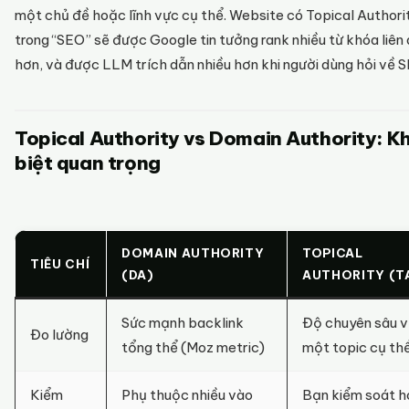
một chủ đề hoặc lĩnh vực cụ thể. Website có Topical Authori
trong “SEO” sẽ được Google tin tưởng rank nhiều từ khóa liên
hơn, và được LLM trích dẫn nhiều hơn khi người dùng hỏi về 
Topical Authority vs Domain Authority: K
biệt quan trọng
DOMAIN AUTHORITY
TOPICAL
TIÊU CHÍ
(DA)
AUTHORITY (T
Sức mạnh backlink
Độ chuyên sâu 
Đo lường
tổng thể (Moz metric)
một topic cụ th
Kiểm
Phụ thuộc nhiều vào
Bạn kiểm soát h