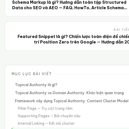
Schema Markup là gì? Hướng dẫn toàn tập Structured
Data cho SEO và AEO — FAQ, HowTo, Article Schema
2025
BÀI TIẾ
Featured Snippet là gì? Chiến lược toàn diện để chiế
trí Position Zero trên Google — Hướng dẫn 2
MỤC LỤC BÀI VIẾT
Topical Authority là gì?
Topical Authority vs Domain Authority: Khác biệt quan trọng
Framework xây dựng Topical Authority: Content Cluster Model
Pillar Page — Trụ cột trung tâm
Supporting Pages — Bài chuyên sâu
Internal Linking — Kết nối cluster