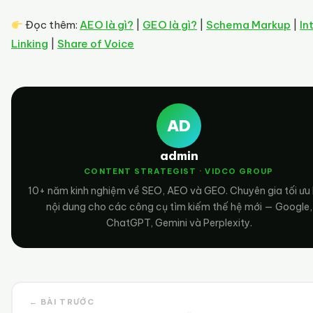
Đọc thêm:
AEO là gì?
|
GEO là gì?
|
Schema Markup
|
In
Linking
|
Share of Voice
AD
admin
CONTENT STRATEGIST · VIDCO GROUP
10+ năm kinh nghiệm về SEO, AEO và GEO. Chuyên gia tối ưu
nội dung cho các công cụ tìm kiếm thế hệ mới — Google,
ChatGPT, Gemini và Perplexity.
← BÀI TRƯỚC