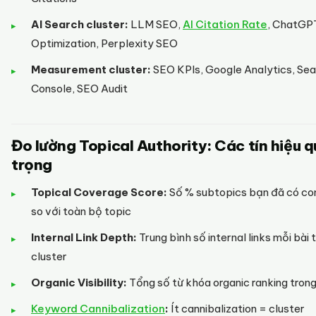
AI Search cluster:
LLM SEO,
AI Citation Rate
, ChatGP
Optimization, Perplexity SEO
Measurement cluster:
SEO KPIs, Google Analytics, Se
Console, SEO Audit
Đo lường Topical Authority: Các tín hiệu 
trọng
Topical Coverage Score:
Số % subtopics bạn đã có co
so với toàn bộ topic
Internal Link Depth:
Trung bình số internal links mỗi bài 
cluster
Organic Visibility:
Tổng số từ khóa organic ranking trong
Keyword Cannibalization
:
Ít cannibalization = cluster