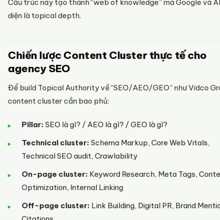
Cấu trúc này tạo thành “web of knowledge” mà Google và A
diện là topical depth.
Chiến lược Content Cluster thực tế cho
agency SEO
Để build Topical Authority về “SEO/AEO/GEO” như Vidco Gr
content cluster cần bao phủ:
Pillar:
SEO là gì? / AEO là gì? / GEO là gì?
Technical cluster:
Schema Markup, Core Web Vitals,
Technical SEO audit, Crawlability
On-page cluster:
Keyword Research, Meta Tags, Cont
Optimization, Internal Linking
Off-page cluster:
Link Building, Digital PR, Brand Menti
Citations