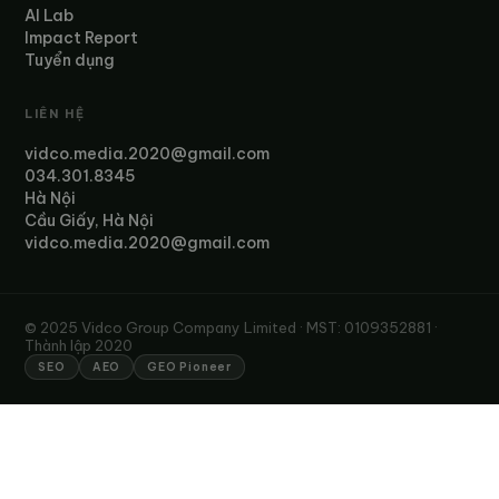
AI Lab
Impact Report
Tuyển dụng
LIÊN HỆ
vidco.media.2020@gmail.com
034.301.8345
Hà Nội
Cầu Giấy, Hà Nội
vidco.media.2020@gmail.com
© 2025 Vidco Group Company Limited · MST: 0109352881 ·
Thành lập 2020
SEO
AEO
GEO Pioneer