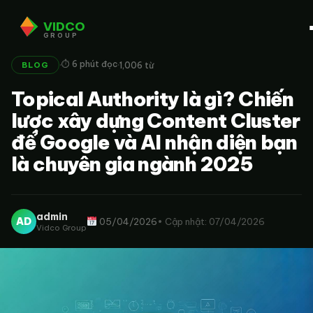
VIDCO
GROUP
·
·
⏱ 6 phút đọc
1,006 từ
BLOG
Topical Authority là gì? Chiến
lược xây dựng Content Cluster
để Google và AI nhận diện bạn
là chuyên gia ngành 2025
admin
AD
05/04/2026
• Cập nhật: 07/04/2026
Vidco Group