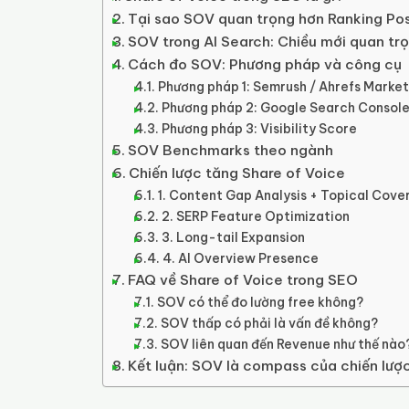
Tại sao SOV quan trọng hơn Ranking Pos
SOV trong AI Search: Chiều mới quan tr
Cách đo SOV: Phương pháp và công cụ
Phương pháp 1: Semrush / Ahrefs Market
Phương pháp 2: Google Search Console
Phương pháp 3: Visibility Score
SOV Benchmarks theo ngành
Chiến lược tăng Share of Voice
1. Content Gap Analysis + Topical Cov
2. SERP Feature Optimization
3. Long-tail Expansion
4. AI Overview Presence
FAQ về Share of Voice trong SEO
SOV có thể đo lường free không?
SOV thấp có phải là vấn đề không?
SOV liên quan đến Revenue như thế nào
Kết luận: SOV là compass của chiến lượ