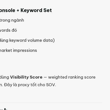
onsole + Keyword Set
trong ngành
words đó
(dùng keyword volume data)
market impressions
 dùng
Visibility Score
— weighted ranking score
on. Đây là proxy tốt cho SOV.