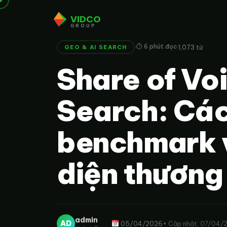
VIDCO
GROUP
·
·
⏱ 6 phút đọc
1,073 từ
GEO & AI SEARCH
Share of Vo
Search: Các
benchmark v
diện thương
admin
AD
05/04/2026
• Cập nhật: 07/04/