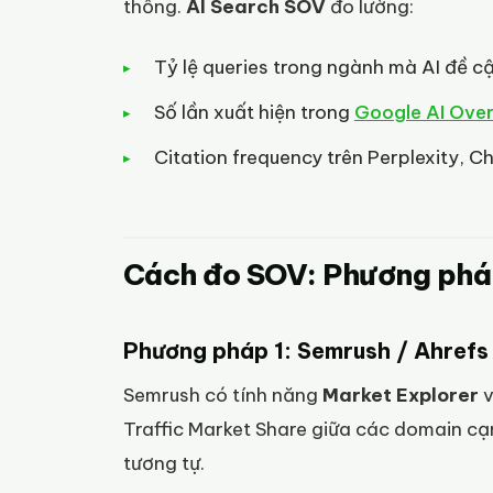
thống.
AI Search SOV
đo lường:
Tỷ lệ queries trong ngành mà AI đề c
Số lần xuất hiện trong
Google AI Ove
Citation frequency trên Perplexity,
Cách đo SOV: Phương phá
Phương pháp 1: Semrush / Ahrefs
Semrush có tính năng
Market Explorer
Traffic Market Share giữa các domain cạ
tương tự.