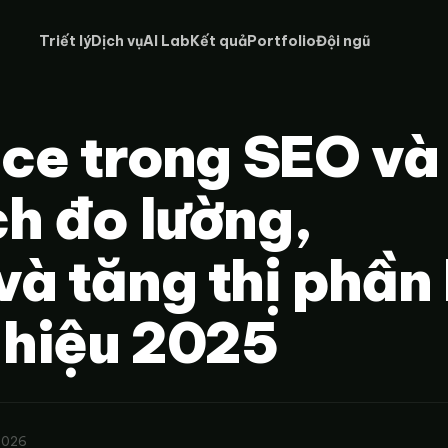
Triết lý
Dịch vụ
AI Lab
Kết quả
Portfolio
Đội ngũ
ice trong SEO và
h đo lường,
à tăng thị phần 
 hiệu 2025
2026