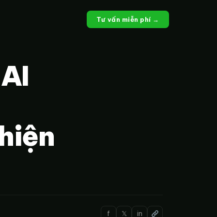
Tư vấn miễn phí →
 AI
hiện
f
𝕏
in