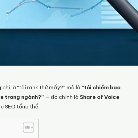
 chỉ là “tôi rank thứ mấy?” mà là
“tôi chiếm bao
ce trong ngành?”
— đó chính là
Share of Voice
ợc SEO tổng thể.