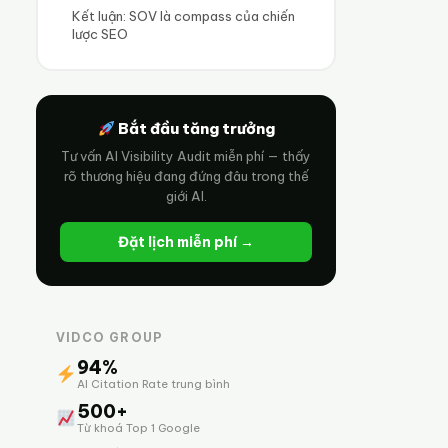
Kết luận: SOV là compass của chiến
lược SEO
Bắt đầu tăng trưởng
Tư vấn AI Visibility Audit miễn phí — thấy
rõ thương hiệu đang đứng đâu trong thế
giới AI.
Đặt lịch miễn phí →
VIDCO GROUP
94%
AI Citation Rate trung bình
500+
Từ khoá Top 1 Google