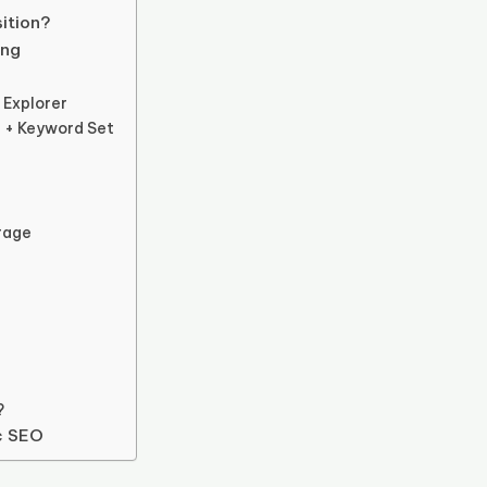
ition?
ọng
 Explorer
 + Keyword Set
erage
?
c SEO