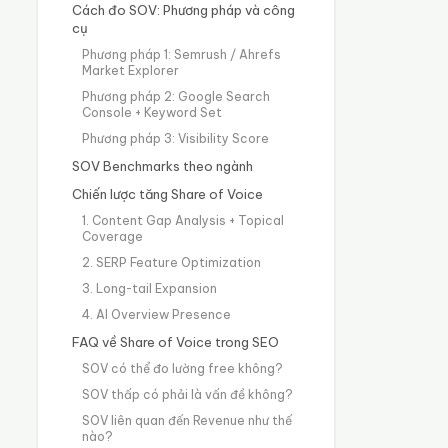
Cách đo SOV: Phương pháp và công
cụ
Phương pháp 1: Semrush / Ahrefs
Market Explorer
Phương pháp 2: Google Search
Console + Keyword Set
Phương pháp 3: Visibility Score
SOV Benchmarks theo ngành
Chiến lược tăng Share of Voice
1. Content Gap Analysis + Topical
Coverage
2. SERP Feature Optimization
3. Long-tail Expansion
4. AI Overview Presence
FAQ về Share of Voice trong SEO
SOV có thể đo lường free không?
SOV thấp có phải là vấn đề không?
SOV liên quan đến Revenue như thế
nào?