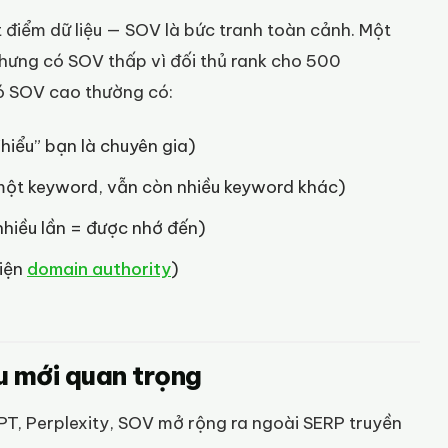
 điểm dữ liệu — SOV là bức tranh toàn cảnh. Một
hưng có SOV thấp vì đối thủ rank cho 500
có SOV cao thường có:
hiểu” bạn là chuyên gia)
 một keyword, vẫn còn nhiều keyword khác)
nhiều lần = được nhớ đến)
diện
domain authority
)
u mới quan trọng
PT, Perplexity, SOV mở rộng ra ngoài SERP truyền