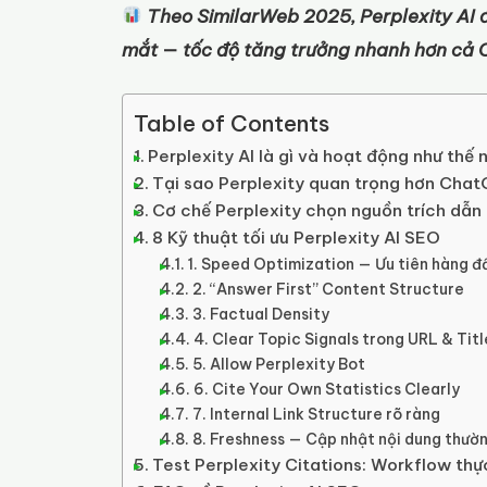
Theo SimilarWeb 2025, Perplexity AI đ
mắt — tốc độ tăng trưởng nhanh hơn cả 
Table of Contents
Perplexity AI là gì và hoạt động như thế
Tại sao Perplexity quan trọng hơn Cha
Cơ chế Perplexity chọn nguồn trích dẫn
8 Kỹ thuật tối ưu Perplexity AI SEO
1. Speed Optimization — Ưu tiên hàng đ
2. “Answer First” Content Structure
3. Factual Density
4. Clear Topic Signals trong URL & Titl
5. Allow Perplexity Bot
6. Cite Your Own Statistics Clearly
7. Internal Link Structure rõ ràng
8. Freshness — Cập nhật nội dung thườ
Test Perplexity Citations: Workflow thự