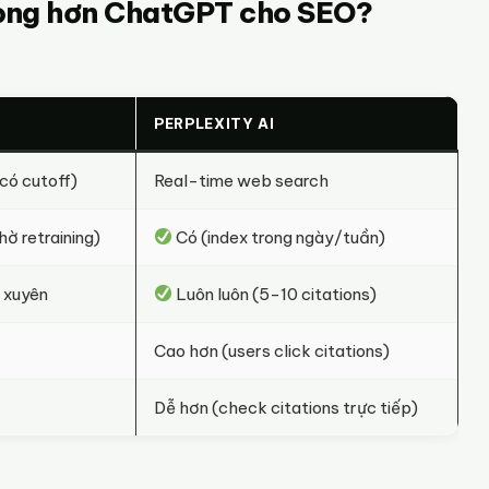
trọng hơn ChatGPT cho SEO?
PERPLEXITY AI
(có cutoff)
Real-time web search
ờ retraining)
Có (index trong ngày/tuần)
 xuyên
Luôn luôn (5-10 citations)
Cao hơn (users click citations)
Dễ hơn (check citations trực tiếp)