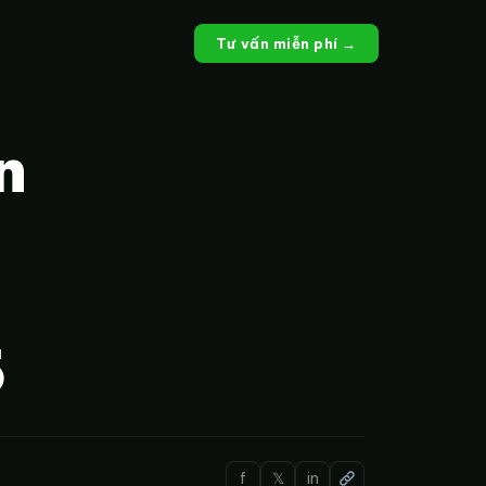
Tư vấn miễn phí →
n
5
f
𝕏
in