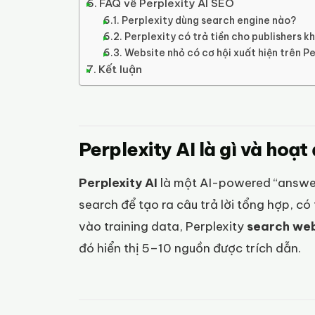
FAQ về Perplexity AI SEO
Perplexity dùng search engine nào?
Perplexity có trả tiền cho publishers k
Website nhỏ có cơ hội xuất hiện trên P
Kết luận
Perplexity AI là gì và hoạ
Perplexity AI
là một AI-powered “answer
search để tạo ra câu trả lời tổng hợp, 
vào training data, Perplexity
search web
đó hiển thị 5–10 nguồn được trích dẫn.