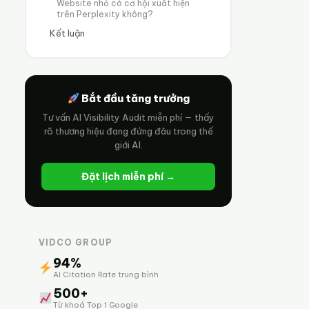
Website nhỏ có cơ hội xuất hiện
trên Perplexity không?
Kết luận
Bắt đầu tăng trưởng
Tư vấn AI Visibility Audit miễn phí — thấy
rõ thương hiệu đang đứng đâu trong thế
giới AI.
Đặt lịch miễn phí →
VIDCO GROUP
94%
AI Citation Rate trung bình
500+
Từ khoá Top 1 Google