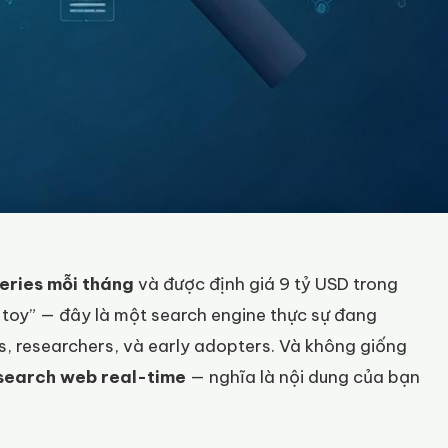
ueries mỗi tháng
và được định giá 9 tỷ USD trong
 toy” — đây là một search engine thực sự đang
s, researchers, và early adopters. Và không giống
 search web real-time
— nghĩa là nội dung của bạn