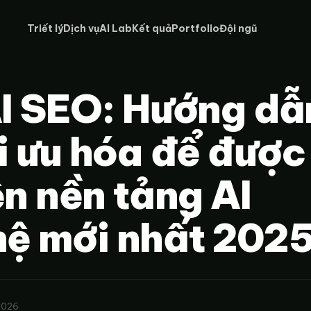
Triết lý
Dịch vụ
AI Lab
Kết quả
Portfolio
Đội ngũ
AI SEO: Hướng dẫ
i ưu hóa để được
ên nền tảng AI
hệ mới nhất 202
2026