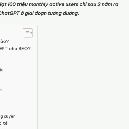
ạt 100 triệu monthly active users chỉ sau 2 năm ra
ChatGPT ở giai đoạn tương đương.
 nào?
tGPT cho SEO?
ầu
e
ng xuyên
c tế