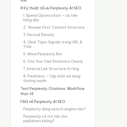
8 Kỹ thuật tối ưu Perplexity AI SEO
1. Speed Optimization — Ưu tiên
hàng đầu
2. “Answer First” Content Structure
3. Factual Density
4. Clear Topic Signals trong URL &
Title
5. Allow Perplexity Bot
6. Cite Your Own Statistics Clearly
7. Internal Link Structure rõ ràng
8. Freshness — Cập nhật nội dung
thường xuyên
Test Perplexity Citations: Workflow
thực tế
FAQ về Perplexity AI SEO
Perplexity dùng search engine nào?
Perplexity có trả tiền cho
publishers không?