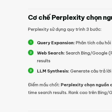
Cơ chế Perplexity chọn ng
Perplexity sử dụng quy trình 3 bước:
Query Expansion:
Phân tích câu hỏi
Web Search:
Search Bing/Google (Pe
results
LLM Synthesis:
Generate câu trả lời 
Điểm mấu chốt:
Perplexity chọn nguồn 
time search results. Rank cao trên Bing/