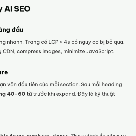
ty AI SEO
hàng đầu
ung nhanh. Trang có LCP > 4s có nguy cơ bị bỏ qua.
g CDN, compress images, minimize JavaScript.
ure
đoạn văn đầu tiên của mỗi section. Sau mỗi heading
rong 40–60 từ
trước khi expand. Đây là kỹ thuật