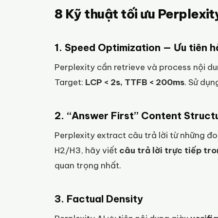
8 Kỹ thuật tối ưu Perplexi
1. Speed Optimization — Ưu tiên 
Perplexity cần retrieve và process nội d
Target:
LCP < 2s, TTFB < 200ms
. Sử dụn
2. “Answer First” Content Struct
Perplexity extract câu trả lời từ những 
H2/H3, hãy viết
câu trả lời trực tiếp t
quan trọng nhất.
3. Factual Density