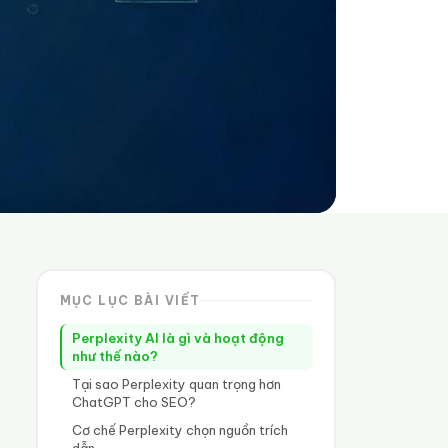
MỤC LỤC BÀI VIẾT
Perplexity AI là gì và hoạt động
như thế nào?
Tại sao Perplexity quan trọng hơn
ChatGPT cho SEO?
Cơ chế Perplexity chọn nguồn trích
dẫn