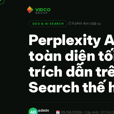
VIDCO
GROUP
·
·
⏱ 6 phút đọc
1,158 từ
GEO & AI SEARCH
Perplexity 
toàn diện tố
trích dẫn tr
Search thế 
admin
AD
05/04/2026
• Cập nhật: 07/04/