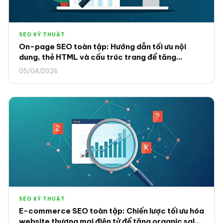
SEO KỸ THUẬT
On-page SEO toàn tập: Hướng dẫn tối ưu nội
dung, thẻ HTML và cấu trúc trang để tăng
ranking 2025
05/04/2026
SEO KỸ THUẬT
E-commerce SEO toàn tập: Chiến lược tối ưu hóa
website thương mại điện tử để tăng organic sales