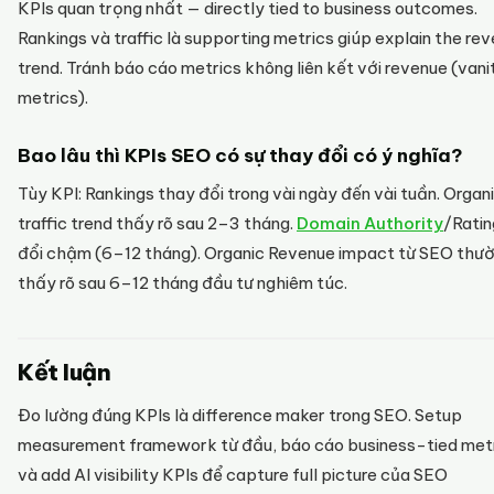
KPIs quan trọng nhất — directly tied to business outcomes.
Rankings và traffic là supporting metrics giúp explain the re
trend. Tránh báo cáo metrics không liên kết với revenue (vani
metrics).
Bao lâu thì KPIs SEO có sự thay đổi có ý nghĩa?
Tùy KPI: Rankings thay đổi trong vài ngày đến vài tuần. Organ
traffic trend thấy rõ sau 2–3 tháng.
Domain Authority
/Ratin
đổi chậm (6–12 tháng). Organic Revenue impact từ SEO thư
thấy rõ sau 6–12 tháng đầu tư nghiêm túc.
Kết luận
Đo lường đúng KPIs là difference maker trong SEO. Setup
measurement framework từ đầu, báo cáo business-tied metr
và add AI visibility KPIs để capture full picture của SEO