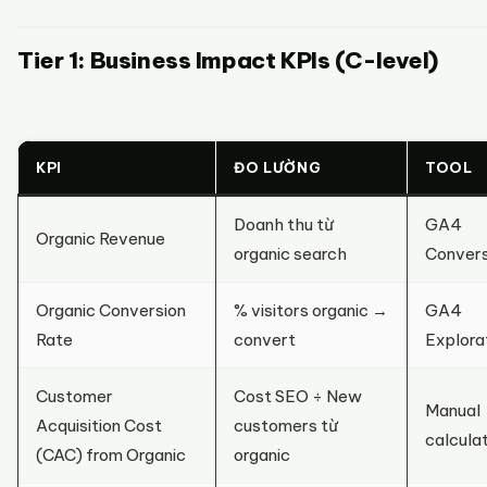
Tier 1: Business Impact KPIs (C-level)
KPI
ĐO LƯỜNG
TOOL
Doanh thu từ
GA4
Organic Revenue
organic search
Convers
Organic Conversion
% visitors organic →
GA4
Rate
convert
Explora
Customer
Cost SEO ÷ New
Manual
Acquisition Cost
customers từ
calcula
(CAC) from Organic
organic