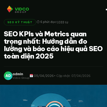
VIDCO
GROUP
·
·
⏱ 6 phút đọc
1,033 từ
SEO KỸ THUẬT
SEO KPIs và Metrics quan
trọng nhất: Hướng dẫn đo
lường và báo cáo hiệu quả SEO
toàn diện 2025
admin
AD
05/04/2026
• Cập nhật: 07/04/2026
Vidco Group