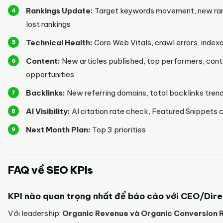
Rankings Update:
Target keywords movement, new ran
lost rankings
Technical Health:
Core Web Vitals, crawl errors, index
Content:
New articles published, top performers, con
opportunities
Backlinks:
New referring domains, total backlinks tren
AI Visibility:
AI citation rate check, Featured Snippets 
Next Month Plan:
Top 3 priorities
FAQ về SEO KPIs
KPI nào quan trọng nhất để báo cáo với CEO/Dir
Với leadership:
Organic Revenue và Organic Conversion 