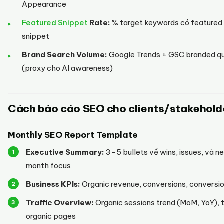
Appearance
Featured Snippet
Rate:
% target keywords có featured
snippet
Brand Search Volume:
Google Trends + GSC branded qu
(proxy cho AI awareness)
Cách báo cáo SEO cho clients/stakehold
Monthly SEO Report Template
Executive Summary:
3–5 bullets về wins, issues, và n
month focus
Business KPIs:
Organic revenue, conversions, conversio
Traffic Overview:
Organic sessions trend (MoM, YoY), 
organic pages