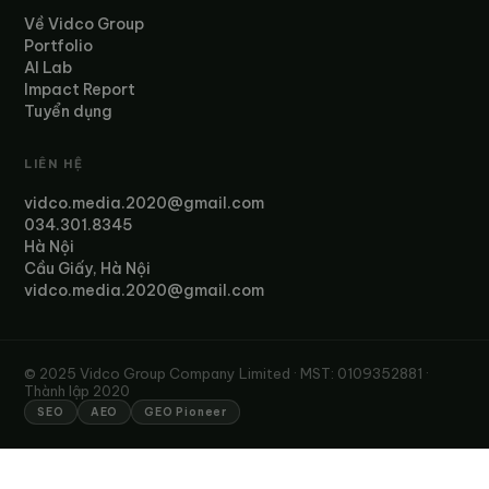
Về Vidco Group
Portfolio
AI Lab
Impact Report
Tuyển dụng
LIÊN HỆ
vidco.media.2020@gmail.com
034.301.8345
Hà Nội
Cầu Giấy, Hà Nội
vidco.media.2020@gmail.com
© 2025 Vidco Group Company Limited · MST: 0109352881 ·
Thành lập 2020
SEO
AEO
GEO Pioneer