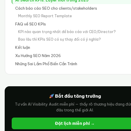
Cách báo cáo SEO cho clients/stakeholders
Monthly SEO Report Template
FAQ về SEO KPIs
KPI nào quan trọng nhất để báo cáo với CEO/Director?
Bao lâu thì KPIs SEO có sự thay đổi có ý nghĩa?
Kết luận
Xu Hướng SEO Năm 2026
Những Sai Lầm Phổ Biến Cần Tránh
Bắt đầu tăng trưởng
Tư vấn AI Visibility Audit miễn phí — thấy rõ thương hiệu đang đ
đâu trong thế giới AI.
Đặt lịch miễn phí →