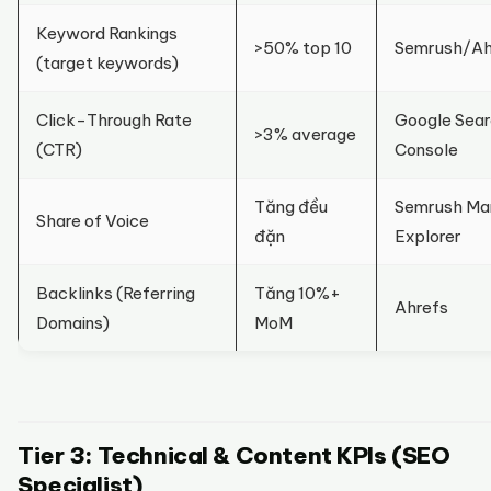
Keyword Rankings
>50% top 10
Semrush/Ah
(target keywords)
Click-Through Rate
Google Sea
>3% average
(CTR)
Console
Tăng đều
Semrush Ma
Share of Voice
đặn
Explorer
Backlinks (Referring
Tăng 10%+
Ahrefs
Domains)
MoM
Tier 3: Technical & Content KPIs (SEO
Specialist)