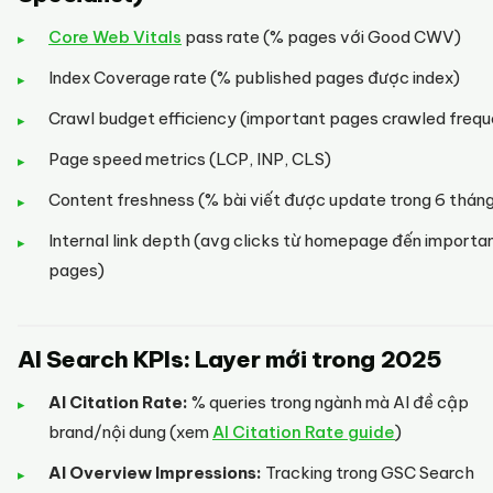
Core Web Vitals
pass rate (% pages với Good CWV)
Index Coverage rate (% published pages được index)
Crawl budget efficiency (important pages crawled frequ
Page speed metrics (LCP, INP, CLS)
Content freshness (% bài viết được update trong 6 thán
Internal link depth (avg clicks từ homepage đến importa
pages)
AI Search KPIs: Layer mới trong 2025
AI Citation Rate:
% queries trong ngành mà AI đề cập
brand/nội dung (xem
AI Citation Rate guide
)
AI Overview Impressions:
Tracking trong GSC Search