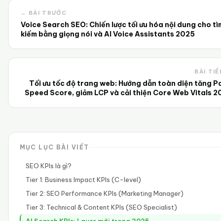
← BÀI TRƯỚC
Voice Search SEO: Chiến lược tối ưu hóa nội dung cho tì
kiếm bằng giọng nói và AI Voice Assistants 2025
BÀI TIẾ
Tối ưu tốc độ trang web: Hướng dẫn toàn diện tăng P
Speed Score, giảm LCP và cải thiện Core Web Vitals 2
MỤC LỤC BÀI VIẾT
SEO KPIs là gì?
Tier 1: Business Impact KPIs (C-level)
Tier 2: SEO Performance KPIs (Marketing Manager)
Tier 3: Technical & Content KPIs (SEO Specialist)
AI Search KPIs: Layer mới trong 2025