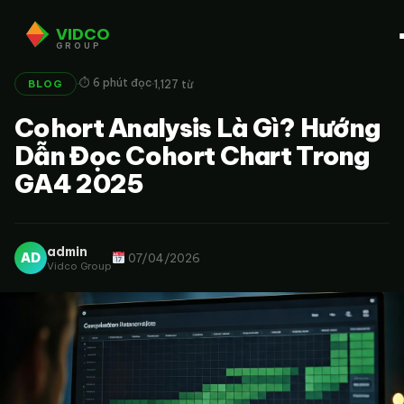
VIDCO
GROUP
·
·
⏱ 6 phút đọc
1,127 từ
BLOG
Cohort Analysis Là Gì? Hướng
Dẫn Đọc Cohort Chart Trong
GA4 2025
admin
AD
07/04/2026
Vidco Group