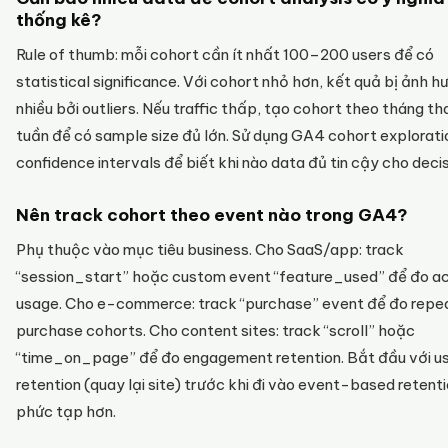
thống kê?
Rule of thumb: mỗi cohort cần ít nhất 100–200 users để có
statistical significance. Với cohort nhỏ hơn, kết quả bị ảnh 
nhiều bởi outliers. Nếu traffic thấp, tạo cohort theo tháng th
tuần để có sample size đủ lớn. Sử dụng GA4 cohort explorati
confidence intervals để biết khi nào data đủ tin cậy cho decis
Nên track cohort theo event nào trong GA4?
Phụ thuộc vào mục tiêu business. Cho SaaS/app: track
“session_start” hoặc custom event “feature_used” để đo ac
usage. Cho e-commerce: track “purchase” event để đo repe
purchase cohorts. Cho content sites: track “scroll” hoặc
“time_on_page” để đo engagement retention. Bắt đầu với u
retention (quay lại site) trước khi đi vào event-based retent
phức tạp hơn.