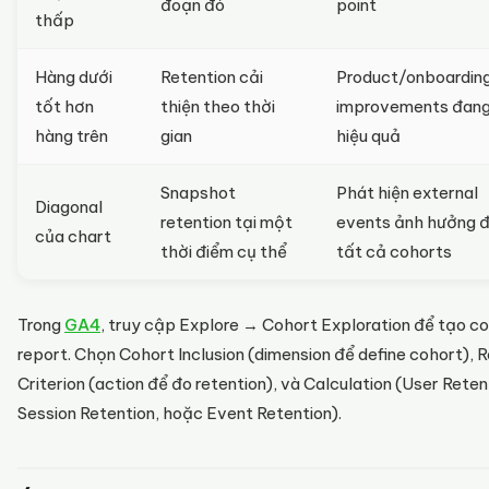
đoạn đó
point
thấp
Hàng dưới
Retention cải
Product/onboardin
tốt hơn
thiện theo thời
improvements đang
hàng trên
gian
hiệu quả
Snapshot
Phát hiện external
Diagonal
retention tại một
events ảnh hưởng 
của chart
thời điểm cụ thể
tất cả cohorts
Trong
GA4
, truy cập Explore → Cohort Exploration để tạo c
report. Chọn Cohort Inclusion (dimension để define cohort), 
Criterion (action để đo retention), và Calculation (User Reten
Session Retention, hoặc Event Retention).