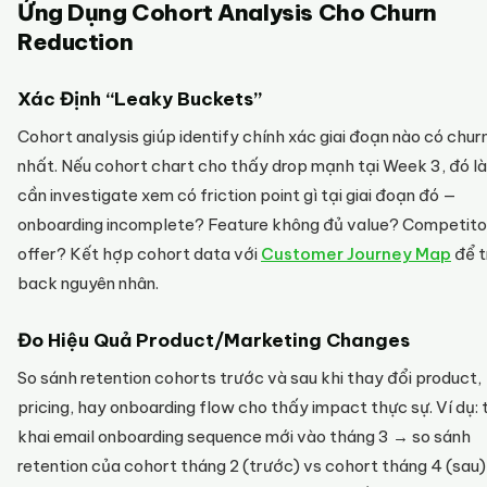
Ứng Dụng Cohort Analysis Cho Churn
Reduction
Xác Định “Leaky Buckets”
Cohort analysis giúp identify chính xác giai đoạn nào có chur
nhất. Nếu cohort chart cho thấy drop mạnh tại Week 3, đó là
cần investigate xem có friction point gì tại giai đoạn đó —
onboarding incomplete? Feature không đủ value? Competito
offer? Kết hợp cohort data với
Customer Journey Map
để t
back nguyên nhân.
Đo Hiệu Quả Product/Marketing Changes
So sánh retention cohorts trước và sau khi thay đổi product,
pricing, hay onboarding flow cho thấy impact thực sự. Ví dụ: 
khai email onboarding sequence mới vào tháng 3 → so sánh
retention của cohort tháng 2 (trước) vs cohort tháng 4 (sau