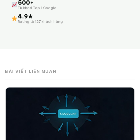
500+
Từ khoá Top 1 Google
4.9★
Rating từ 127 khách hàng
BÀI VIẾT LIÊN QUAN