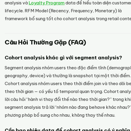
analysis và
Loyalty Program
data để hiểu toàn diện custome
lifecycle. RFM Model (Recency, Frequency, Monetary) là
framework bổ sung tốt cho cohort analysis trong retail conte
Câu Hỏi Thường Gặp (FAQ)
Cohort analysis khác gì với segment analysis?
Segment analysis nhóm users theo đặc điểm tĩnh (demograph
geography, device) và thường là snapshot tại một thời điểm.
Cohort analysis nhóm users theo thời điểm join và theo dõi b
theo thời gian — có yếu tố temporal quan trọng. Cohort analy
lời câu hỏi “hành vi thay đổi thế nào theo thời gian?” trong khi
segment analysis trả lời “nhóm nào đang behave khác nhau?”
phương pháp bổ sung cho nhau, không thay thế nhau.
Cần bao nhiêu data để cohort analysis có ý nghĩa