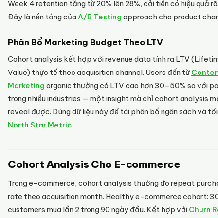
Week 4 retention tăng từ 20% lên 28%, cải tiến có hiệu quả rõ
Đây là nền tảng của
A/B Testing
approach cho product cha
Phân Bổ Marketing Budget Theo LTV
Cohort analysis kết hợp với revenue data tính ra LTV (Lifeti
Value) thực tế theo acquisition channel. Users đến từ
Conten
Marketing
organic thường có LTV cao hơn 30–50% so với pa
trong nhiều industries — một insight mà chỉ cohort analysis m
reveal được. Dùng dữ liệu này để tái phân bổ ngân sách và tối
North Star Metric
.
Cohort Analysis Cho E-commerce
Trong e-commerce, cohort analysis thường đo repeat purch
rate theo acquisition month. Healthy e-commerce cohort: 
customers mua lần 2 trong 90 ngày đầu. Kết hợp với
Churn R