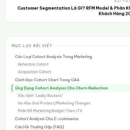
BÀI TIẾ
Customer Segmentation Là Gì? RFM Model & Phân K
Khách Hàng 2
MỤC LỤC BÀI VIẾT
Các Loại Cohort Analysis Trong Marketing
Retention Cohort
Acquisition Cohort
Cách Đọc Cohort Chart Trong GA4
Ứng Dụng Cohort Analysis Cho Churn Reduction
Xác Định “Leaky Buckets”
Đo Hiệu Quả Product/Marketing Changes
Phân Bổ Marketing Budget Theo LTV
Cohort Analysis Cho E-commerce
Câu Hỏi Thường Gặp (FAQ)