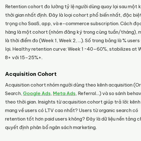
Retention cohort đo lường tỷ lệ người dùng quay lại sau một
thời gian nhất định. Đây là loại cohort phổ biến nhất, đặc biệ
trọng cho SaaS, app, và e-commerce subscription. Cách đọc
hàng là một cohort (nhóm đăng ký trong cùng tuần/tháng), 
là thời điểm đo (Week 1, Week 2, …). Số trong bảng là % users
lại. Healthy retention curve: Week 1 ~40–60%, stabilizes at
8+ với 15–25%+.
Acquisition Cohort
Acquisition cohort nhóm người dùng theo kênh acquisition (O
Search,
Google Ads
,
Meta Ads
, Referral…) và so sánh behav
theo thời gian. Insights từ acquisition cohort giúp trả lời: kên
mang về users có LTV cao nhất? Users từ organic search có
retention tốt hơn paid users không? Đây là dữ liệu nền tảng c
quyết định phân bổ ngân sách marketing.