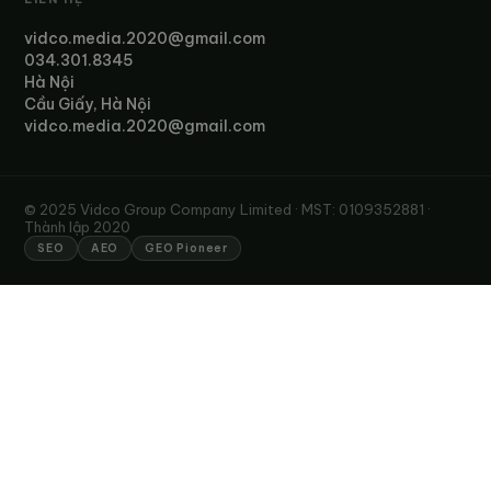
vidco.media.2020@gmail.com
034.301.8345
Hà Nội
Cầu Giấy, Hà Nội
vidco.media.2020@gmail.com
© 2025 Vidco Group Company Limited · MST: 0109352881 ·
Thành lập 2020
SEO
AEO
GEO Pioneer