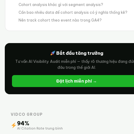
Cohort analysis khác gì với segment analysis?
Cần bao nhiêu data để cohort analysis có ý nghĩa thống kê?
Nên track cohort theo event nào trong GA4?
Bắt đầu tăng trưởng
Tư vấn AI Visibility Audit miễn phí — thấy rõ thương hiệu đang đ
đâu trong thế giới AI.
Đặt lịch miễn phí →
VIDCO GROUP
94%
AI Citation Rate trung bình