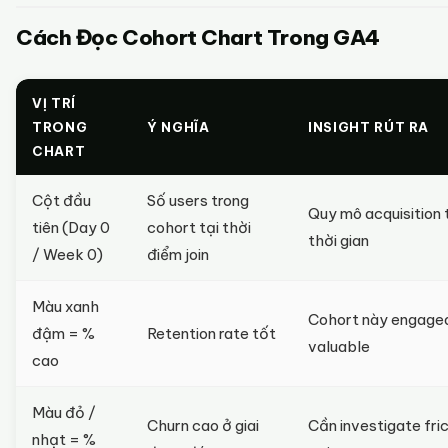
Cách Đọc Cohort Chart Trong GA4
VỊ TRÍ
TRONG
Ý NGHĨA
INSIGHT RÚT RA
CHART
Cột đầu
Số users trong
Quy mô acquisition
tiên (Day 0
cohort tại thời
thời gian
/ Week 0)
điểm join
Màu xanh
Cohort này engage
đậm = %
Retention rate tốt
valuable
cao
Màu đỏ /
Churn cao ở giai
Cần investigate fric
nhạt = %