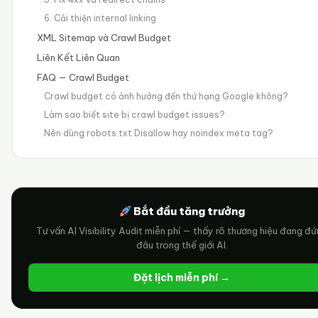
6. Cải thiện internal linking
XML Sitemap và Crawl Budget
Liên Kết Liên Quan
FAQ — Crawl Budget
Crawl budget có ảnh hưởng đến thứ hạng Google không?
Làm sao biết site bị crawl budget issues?
Nên dùng robots.txt Disallow hay noindex meta tag?
Bắt đầu tăng trưởng
Tư vấn AI Visibility Audit miễn phí — thấy rõ thương hiệu đang đ
đâu trong thế giới AI.
Đặt lịch miễn phí →