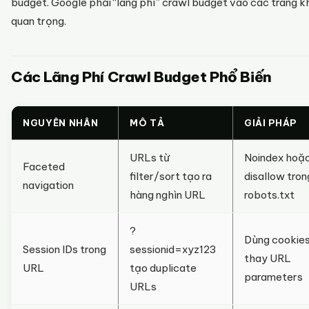
budget. Google phải “lãng phí” crawl budget vào các trang 
quan trọng.
Các Lãng Phí Crawl Budget Phổ Biến
NGUYÊN NHÂN
MÔ TẢ
GIẢI PHÁP
URLs từ
Noindex hoặ
Faceted
filter/sort tạo ra
disallow tron
navigation
hàng nghìn URL
robots.txt
?
Dùng cookie
Session IDs trong
sessionid=xyz123
thay URL
URL
tạo duplicate
parameters
URLs