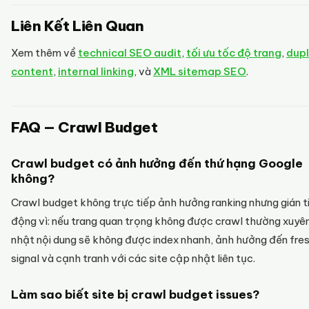
Liên Kết Liên Quan
Xem thêm về
technical SEO audit
,
tối ưu tốc độ trang
,
dupl
content
,
internal linking
, và
XML sitemap SEO
.
FAQ — Crawl Budget
Crawl budget có ảnh hưởng đến thứ hạng Google
không?
Crawl budget không trực tiếp ảnh hưởng ranking nhưng gián t
động vì: nếu trang quan trọng không được crawl thường xuyê
nhật nội dung sẽ không được index nhanh, ảnh hưởng đến fre
signal và cạnh tranh với các site cập nhật liên tục.
Làm sao biết site bị crawl budget issues?