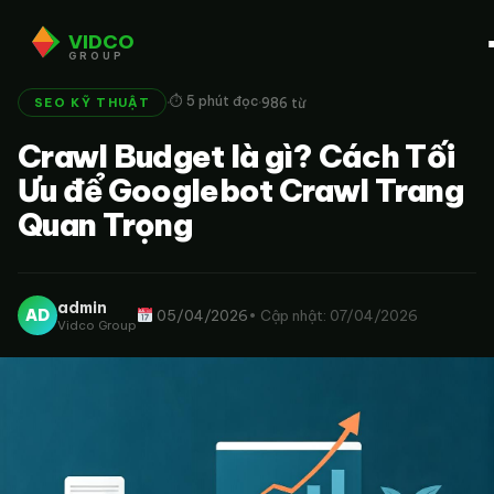
VIDCO
GROUP
·
·
⏱ 5 phút đọc
986 từ
SEO KỸ THUẬT
Crawl Budget là gì? Cách Tối
Ưu để Googlebot Crawl Trang
Quan Trọng
admin
AD
05/04/2026
• Cập nhật: 07/04/2026
Vidco Group