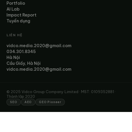
Portfolio
AI Lab
Impact Report
Tuyển dụng
LIÊN HỆ
vidco.media.2020@gmail.com
034.301.8345
Hà Nội
Cầu Giấy, Hà Nội
vidco.media.2020@gmail.com
© 2025 Vidco Group Company Limited · MST: 0109352881 ·
Thành lập 2020
SEO
AEO
GEO Pioneer