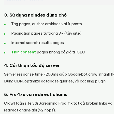
3. Sử dụng noindex đúng chỗ
Tag pages, author archives với ít posts
Pagination pages từ trang 3+ (tùy site)
Internal search results pages
Thin content
pages không có giá trị SEO
4. Cải thiện tốc độ server
Server response time <200ms giúp Googlebot crawl nhanh h
Dùng CDN, optimize database queries, và caching plugin.
5. Fix 4xx và redirect chains
Crawl toàn site với Screaming Frog, fix tất cả broken links và
redirect chains dài (>2 hops).