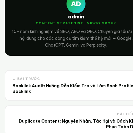
AD
admin
CONTENT STRATEGIST · VIDCO GROUP
10+ năm kinh nghiệm về SEO, AEO và GEO. Chuyên gia tối ưu
nội dung cho các công cụ tìm kiếm thế hệ mới — Google,
ChatGPT, Gemini và Perplexity.
← BÀI TRƯỚC
Backlink Audit: Hướng Dẫn Kiểm Tra và Làm Sạch Profil
Backlink
BÀI TIẾ
Duplicate Content: Nguyên Nhân, Tác Hại và Cách K
Phục Toàn D