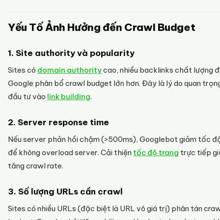
Yếu Tố Ảnh Hưởng đến Crawl Budget
1. Site authority và popularity
Sites có
domain authority
cao, nhiều backlinks chất lượng 
Google phân bổ crawl budget lớn hơn. Đây là lý do quan trọn
đầu tư vào
link building
.
2. Server response time
Nếu server phản hồi chậm (>500ms), Googlebot giảm tốc đ
để không overload server. Cải thiện
tốc độ trang
trực tiếp g
tăng crawl rate.
3. Số lượng URLs cần crawl
Sites có nhiều URLs (đặc biệt là URL vô giá trị) phân tán cra