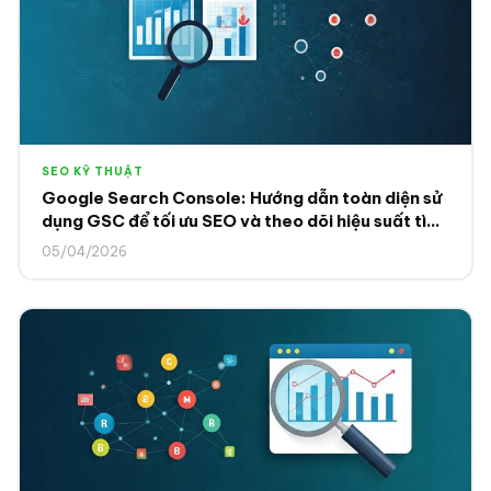
SEO KỸ THUẬT
Google Search Console: Hướng dẫn toàn diện sử
dụng GSC để tối ưu SEO và theo dõi hiệu suất tìm
kiếm 2025
05/04/2026