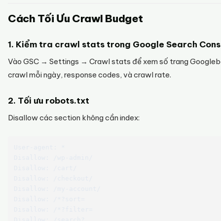
Cách Tối Ưu Crawl Budget
1. Kiểm tra crawl stats trong Google Search Cons
Vào GSC → Settings → Crawl stats để xem số trang Googleb
crawl mỗi ngày, response codes, và crawl rate.
2. Tối ưu robots.txt
Disallow các section không cần index:
User-agent: *

Disallow: /wp-admin/

Disallow: /cart/

Disallow: /checkout/

Disallow: /my-account/

Disallow: /*?sort=

Disallow: /*?filter=
