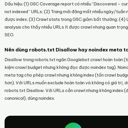
Dấu hiệu: (1) GSC Coverage report có nhiều “Discovered – cur
not indexed” URLs; (2) Trang mới đăng mất nhiều ngày/tuần 
được index; (3) Crawl stats trong GSC giảm bất thường; (4) L
analysis cho thấy nhiều URLs ít được crawl nhưng quan trọng
SEO.
Nên dùng robots.txt Disallow hay noindex meta t
Disallow trong robots.txt ngăn Googlebot crawl hoàn toàn (t
kiệm crawl budget nhưng không đọc được noindex tag). Noin
meta tag cho phép crawl nhưng không index (tốn crawl budg
hơn). Với URLs muốn exclude hoàn toàn và không có giá trị, 
robots.txt Disallow. Với URLs cần crawl nhưng không index (
canonical), dùng noindex.