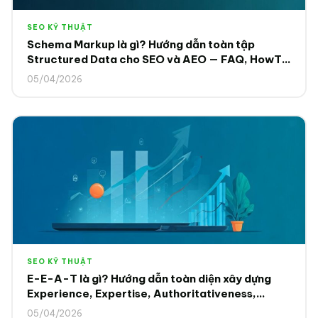
SEO KỸ THUẬT
Schema Markup là gì? Hướng dẫn toàn tập
Structured Data cho SEO và AEO — FAQ, HowTo,
Article Schema 2025
05/04/2026
SEO KỸ THUẬT
E-E-A-T là gì? Hướng dẫn toàn diện xây dựng
Experience, Expertise, Authoritativeness,
Trustworthiness để Google và AI tin tưởng 2025
05/04/2026