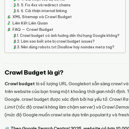
5. Fix 4xx và redirect chains
6. Cải thiện internal linking
XML Sitemap và Crawl Budget
Liên Kết Liên Quan
FAQ — Crawl Budget
Crawl budget có ảnh hưởng đến thứ hạng Google không?
Làm sao biết site bị crawl budget issues?
Nên dùng robots.txt Disallow hay noindex meta tag?
Crawl Budget là gì?
Crawl budget
là số lượng URL Googlebot sẵn sàng crawl và
trên website của bạn trong một khoảng thời gian nhất định. 
Google, crawl budget được xác định bởi hai yếu tố:
Crawl Ra
Limit
(tốc độ crawl không làm chậm server) và
Crawl Dema
(mức độ Google muốn crawl site dựa trên popularity và fresh
Theo Google Search Central 2025, website có hơn 10.00