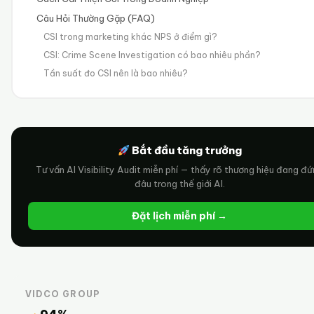
Câu Hỏi Thường Gặp (FAQ)
CSI trong marketing khác NPS ở điểm gì?
CSI: Crime Scene Investigation có bao nhiêu phần?
Tần suất đo CSI nên là bao nhiêu?
Bắt đầu tăng trưởng
Tư vấn AI Visibility Audit miễn phí — thấy rõ thương hiệu đang đ
đâu trong thế giới AI.
Đặt lịch miễn phí →
VIDCO GROUP