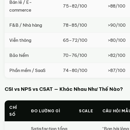
Bán lẻ / E-
75–82/100
>88/100
commerce
F&B / Nhà hàng
78–85/100
>90/100
Viễn thông
65–72/100
>80/100
Bảo hiểm
70–76/100
>82/100
Phần mềm / SaaS
74–80/100
>87/100
CSI vs NPS vs CSAT — Khác Nhau Như Thế Nào?
CHỈ
ĐO LƯỜNG GÌ
SCALE
CÂU HỎI MẪ
SỐ
Satisfaction tổng
“Bạn hài lòng