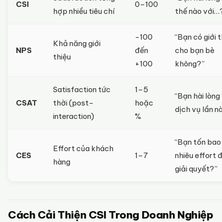
CSI
0–100
hợp nhiều tiêu chí
thế nào với…
-100
“Bạn có giới t
Khả năng giới
NPS
đến
cho bạn bè
thiệu
+100
không?”
Satisfaction tức
1–5
“Bạn hài lòng
CSAT
thời (post-
hoặc
dịch vụ lần n
interaction)
%
“Bạn tốn bao
Effort của khách
CES
1–7
nhiêu effort 
hàng
giải quyết?”
Cách Cải Thiện CSI Trong Doanh Nghiệp