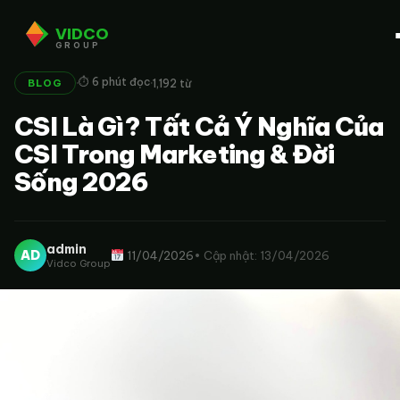
VIDCO
GROUP
·
·
⏱ 6 phút đọc
1,192 từ
BLOG
CSI Là Gì? Tất Cả Ý Nghĩa Của
CSI Trong Marketing & Đời
Sống 2026
admin
AD
11/04/2026
• Cập nhật: 13/04/2026
Vidco Group