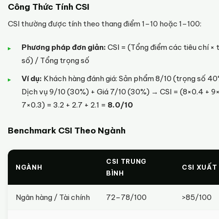
Công Thức Tính CSI
CSI thường được tính theo thang điểm 1–10 hoặc 1–100:
Phương pháp đơn giản:
CSI = (Tổng điểm các tiêu chí × 
số) / Tổng trọng số
Ví dụ:
Khách hàng đánh giá: Sản phẩm 8/10 (trọng số 40
Dịch vụ 9/10 (30%) + Giá 7/10 (30%) → CSI = (8×0.4 + 9
7×0.3) = 3.2 + 2.7 + 2.1 =
8.0/10
Benchmark CSI Theo Ngành
CSI TRUNG
NGÀNH
CSI XUẤT
BÌNH
Ngân hàng / Tài chính
72–78/100
>85/100