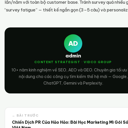
lần/năm với toàn bộ customer base. Tránh survey quá nhiều 
“survey fatigue” — thiết kế ngắn gọn (3–5 câu) và personaliz
AD
admin
CONTENT STRATEGIST · VIDCO GROUP
10+ năm kinh nghiệm về SEO, AEO và GEO. Chuyên gia tối ưu
nội dung cho các công cụ tìm kiếm thế hệ mới — Google,
ChatGPT, Gemini và Perplexity.
← BÀI TRƯỚC
Chiến Dịch PR Của Hảo Hảo: Bài Học Marketing Mì Gói Số
Việt Nam