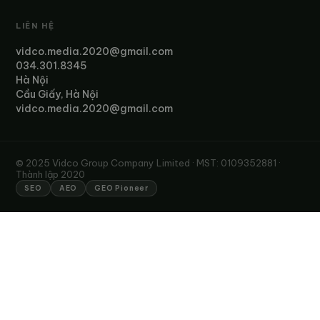
LIÊN HỆ
vidco.media.2020@gmail.com
034.301.8345
Hà Nội
Cầu Giấy, Hà Nội
vidco.media.2020@gmail.com
© 2025 Vidco Group Company Limited · MST: 0109352881 ·
Thành lập 2020
SEO
AEO
GEO Pioneer