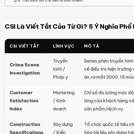
Tần suất đo CSI nên là bao nhiêu?
CSI Là Viết Tắt Của Từ Gì? 5 Ý Nghĩa Phổ 
CSI VIẾT TẮT
LĨNH VỰC
MÔ TẢ
Truyền
Series phim truyền hìn
Crime Scene
hình /
về điều tra hiện trường 
Investigation
Pháp y
án, ra mắt 2000, 15 mù
Customer
Marketing
Chỉ số đo lường mức độ
Satisfaction
/ Kinh
lòng của khách hàng vớ
Index
doanh
sản phẩm/dịch vụ
Construction
Xây dựng
Tổ chức quốc tế tiêu c
Specifications
/ Kiến
hóa tài liệu xây dựng tạ