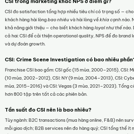
CSI trong marketing khác NPS ở điểm gì?
CSI đo satisfaction tổng hợp nhiều tiêu chí có trọng số — cho
khách hàng hài lòng
bao nhiêu
và hài lòng về
khía cạnh nào
.
khả năng giới thiệu — cho biết khách hàng
loyal như thế nào
.
cả hai: CSI để cải thiện operational quality, NPS để đo brand l
và dự đoán growth.
CSI: Crime Scene Investigation có bao nhiêu phần
Franchise CSI bao gồm: CSI gốc (15 mùa, 2000–2015), CSI: M
(10 mùa, 2002–2012), CSI: NY (9 mùa, 2004–2013), CSI: Cybe
mùa, 2015–2016) và CSI: Vegas (3 mùa, 2021–2023). Tổng c
hơn 800 tập trên tất cả các phiên bản.
Tần suất đo CSI nên là bao nhiêu?
Tùy ngành: B2C transactions (mua hàng online, F&B) nên sur
mỗi giao dịch; B2B services nên đo hàng quý; CSI tổng thể ít 