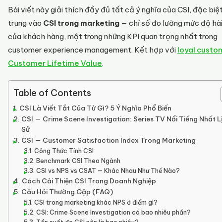
Bài viết này giải thích đầy đủ tất cả ý nghĩa của CSI, đặc biệ
trung vào
CSI trong marketing
— chỉ số đo lường mức độ hài
của khách hàng, một trong những KPI quan trọng nhất trong
customer experience management. Kết hợp với
loyal custo
Customer Lifetime Value
.
Table of Contents
CSI Là Viết Tắt Của Từ Gì? 5 Ý Nghĩa Phổ Biến
CSI — Crime Scene Investigation: Series TV Nổi Tiếng Nhất L
Sử
CSI — Customer Satisfaction Index Trong Marketing
Công Thức Tính CSI
Benchmark CSI Theo Ngành
CSI vs NPS vs CSAT — Khác Nhau Như Thế Nào?
Cách Cải Thiện CSI Trong Doanh Nghiệp
Câu Hỏi Thường Gặp (FAQ)
CSI trong marketing khác NPS ở điểm gì?
CSI: Crime Scene Investigation có bao nhiêu phần?