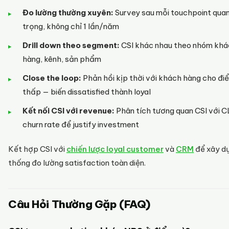
Đo lường thường xuyên:
Survey sau mỗi touchpoint qua
trọng, không chỉ 1 lần/năm
Drill down theo segment:
CSI khác nhau theo nhóm kh
hàng, kênh, sản phẩm
Close the loop:
Phản hồi kịp thời với khách hàng cho đi
thấp — biến dissatisfied thành loyal
Kết nối CSI với revenue:
Phân tích tương quan CSI với C
churn rate để justify investment
Kết hợp CSI với
chiến lược loyal customer
và
CRM
để xây d
thống đo lường satisfaction toàn diện.
Câu Hỏi Thường Gặp (FAQ)