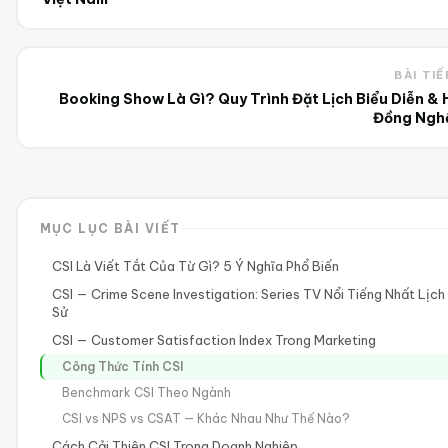
BÀI TIẾ
Booking Show Là Gì? Quy Trình Đặt Lịch Biểu Diễn & 
Đồng Nghệ
MỤC LỤC BÀI VIẾT
CSI Là Viết Tắt Của Từ Gì? 5 Ý Nghĩa Phổ Biến
CSI — Crime Scene Investigation: Series TV Nổi Tiếng Nhất Lịch
Sử
CSI — Customer Satisfaction Index Trong Marketing
Công Thức Tính CSI
Benchmark CSI Theo Ngành
CSI vs NPS vs CSAT — Khác Nhau Như Thế Nào?
Cách Cải Thiện CSI Trong Doanh Nghiệp