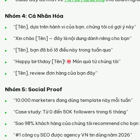
Nhóm 4: Cá Nhân Hóa
“[Tên], dựa trên hành vi của bạn, chúng tôi có gợi ý này”
“Xin chào [Tên] — đây là nội dung dành riêng cho bạn”
“[Tên], bạn đã bỏ lỡ điều này trong tuần qua”
“Happy birthday [Tên]!
Món quà từ chúng tôi”
“[Tên], review đơn hàng của bạn đây”
Nhóm 5: Social Proof
“10.000 marketers đang dùng template này mỗi tuần”
“Case study: Từ 0 đến 50K followers trong 6 tháng”
“Sao 98% khách hàng của chúng tôi recommend cho bạn
“#1 công cụ SEO được agency VN tin dùng năm 2026”