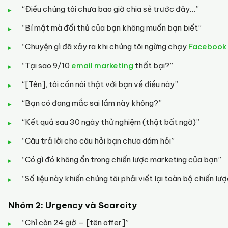
“Điều chúng tôi chưa bao giờ chia sẻ trước đây…”
“Bí mật mà đối thủ của bạn không muốn bạn biết”
“Chuyện gì đã xảy ra khi chúng tôi ngừng chạy
Facebook
“Tại sao 9/10
email marketing
thất bại?”
“[Tên], tôi cần nói thật với bạn về điều này”
“Bạn có đang mắc sai lầm này không?”
“Kết quả sau 30 ngày thử nghiệm (thật bất ngờ)”
“Câu trả lời cho câu hỏi bạn chưa dám hỏi”
“Có gì đó không ổn trong chiến lược marketing của bạn”
“Số liệu này khiến chúng tôi phải viết lại toàn bộ chiến lư
Nhóm 2: Urgency và Scarcity
“Chỉ còn 24 giờ — [tên offer]”