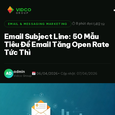
VIDCO
GROUP
·
·
⏱ 8 phút đọc
1,412 từ
EMAIL & MESSAGING MARKETING
Email Subject Line: 50 Mẫu
Tiêu Đề Email Tăng Open Rate
Tức Thì
admin
AD
06/04/2026
• Cập nhật: 07/04/2026
Vidco Group