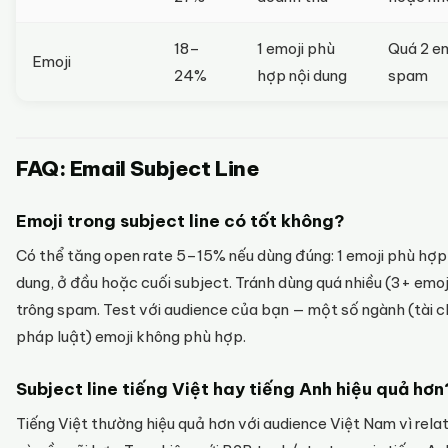
18–
1 emoji phù
Quá 2 em
Emoji
24%
hợp nội dung
spam
FAQ: Email Subject Line
Emoji trong subject line có tốt không?
Có thể tăng open rate 5–15% nếu dùng đúng: 1 emoji phù hợp 
dung, ở đầu hoặc cuối subject. Tránh dùng quá nhiều (3+ emoj
trông spam. Test với audience của bạn — một số ngành (tài c
pháp luật) emoji không phù hợp.
Subject line tiếng Việt hay tiếng Anh hiệu quả hơn
Tiếng Việt thường hiệu quả hơn với audience Việt Nam vì rela