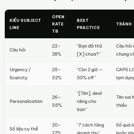
OPEN
KIỂU SUBJECT
BEST
RATE
TRÁNH
LINE
PRACTICE
TB
22–
“Bạn đã thử
Câu hỏi 
Câu hỏi
28%
[X] chưa?”
chung c
Urgency /
25–
“Còn 2 giờ —
CAPS L
Scarcity
32%
50% off”
lạm dụn
“[Tên], deal
26–
Tên sai 
Personalization
riêng cho
35%
thiếu
bạn”
20–
“7 cách tăng
Số quá l
Số liệu cụ thể
27%
doanh thu”
hoặc nh