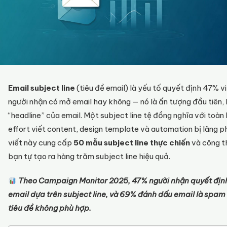
Email subject line
(tiêu đề email) là yếu tố quyết định 47% v
người nhận có mở email hay không — nó là ấn tượng đầu tiên, 
“headline” của email. Một subject line tệ đồng nghĩa với toàn
effort viết content, design template và automation bị lãng ph
viết này cung cấp
50 mẫu subject line thực chiến
và công t
bạn tự tạo ra hàng trăm subject line hiệu quả.
Theo Campaign Monitor 2025, 47% người nhận quyết địn
email dựa trên subject line, và 69% đánh dấu email là spam 
tiêu đề không phù hợp.