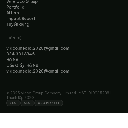
Về Vidco Group
Portfolio
AI Lab
Impact Report
Tuyển dụng
LIÊN HỆ
vidco.media.2020@gmail.com
034.301.8345
Hà Nội
Cầu Giấy, Hà Nội
vidco.media.2020@gmail.com
© 2025 Vidco Group Company Limited · MST: 0109352881 ·
Thành lập 2020
SEO
AEO
GEO Pioneer