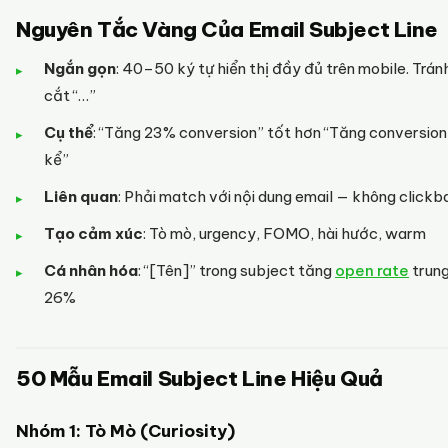
Nguyên Tắc Vàng Của Email Subject Line
Ngắn gọn
: 40–50 ký tự hiển thị đầy đủ trên mobile. Trán
cắt “…”
Cụ thể
: “Tăng 23% conversion” tốt hơn “Tăng conversio
kể”
Liên quan
: Phải match với nội dung email — không clickba
Tạo cảm xúc
: Tò mò, urgency, FOMO, hài hước, warm
Cá nhân hóa
: “[Tên]” trong subject tăng
open rate
trung
26%
50 Mẫu Email Subject Line Hiệu Quả
Nhóm 1: Tò Mò (Curiosity)