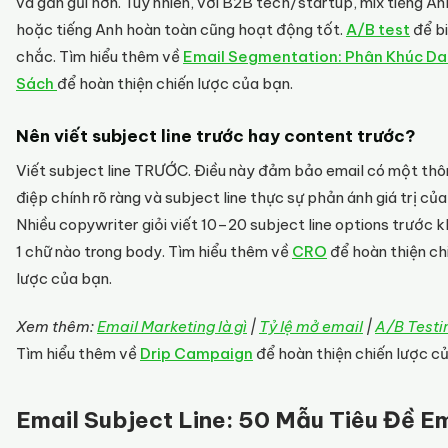
và gần gũi hơn. Tuy nhiên, với B2B tech/startup, mix tiếng A
hoặc tiếng Anh hoàn toàn cũng hoạt động tốt.
A/B test
để b
chắc. Tìm hiểu thêm về
Email Segmentation: Phân Khúc D
Sách
để hoàn thiện chiến lược của bạn.
Nên viết subject line trước hay content trước?
Viết subject line TRƯỚC. Điều này đảm bảo email có một th
điệp chính rõ ràng và subject line thực sự phản ánh giá trị của
Nhiều copywriter giỏi viết 10–20 subject line options trước kh
1 chữ nào trong body. Tìm hiểu thêm về
CRO
để hoàn thiện ch
lược của bạn.
Xem thêm:
Email Marketing là gì
|
Tỷ lệ mở email
|
A/B Testin
Tìm hiểu thêm về
Drip Campaign
để hoàn thiện chiến lược c
Email Subject Line: 50 Mẫu Tiêu Đề Em