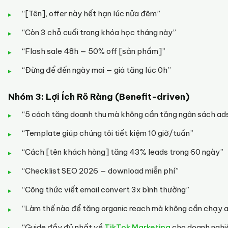
“[Tên], offer này hết hạn lúc nửa đêm”
“Còn 3 chỗ cuối trong khóa học tháng này”
“Flash sale 48h — 50% off [sản phẩm]”
“Đừng để đến ngày mai — giá tăng lúc 0h”
Nhóm 3: Lợi Ích Rõ Ràng (Benefit-driven)
“5 cách tăng doanh thu mà không cần tăng ngân sách ad
“Template giúp chúng tôi tiết kiệm 10 giờ/tuần”
“Cách [tên khách hàng] tăng 43% leads trong 60 ngày”
“Checklist SEO 2026 — download miễn phí”
“Công thức viết email convert 3x bình thường”
“Làm thế nào để tăng organic reach mà không cần chạy 
“Guide đầy đủ nhất về
TikTok Marketing
cho doanh nghi