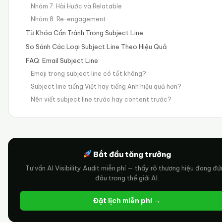
Nhóm 7: Hài Hước và Relatable
Nhóm 8: Re-engagement
Từ Khóa Cần Tránh Trong Subject Line
So Sánh Các Loại Subject Line Theo Hiệu Quả
FAQ: Email Subject Line
Emoji trong subject line có tốt không?
Subject line tiếng Việt hay tiếng Anh hiệu quả hơn?
Nên viết subject line trước hay content trước?
Bắt đầu tăng trưởng
Tư vấn AI Visibility Audit miễn phí — thấy rõ thương hiệu đang đ
đâu trong thế giới AI.
Đặt lịch miễn phí →