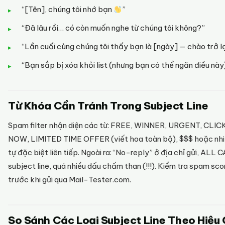
“[Tên], chúng tôi nhớ bạn
”
“Đã lâu rồi… có còn muốn nghe từ chúng tôi không?”
“Lần cuối cùng chúng tôi thấy bạn là [ngày] — chào trở lạ
“Bạn sắp bị xóa khỏi list (nhưng bạn có thể ngăn điều này
Từ Khóa Cần Tránh Trong Subject Line
Spam filter nhận diện các từ: FREE, WINNER, URGENT, CLIC
NOW, LIMITED TIME OFFER (viết hoa toàn bộ), $$$ hoặc nhi
tự đặc biệt liên tiếp. Ngoài ra: “No-reply” ở địa chỉ gửi, ALL 
subject line, quá nhiều dấu chấm than (!!!). Kiểm tra spam sco
trước khi gửi qua Mail-Tester.com.
So Sánh Các Loại Subject Line Theo Hiệu