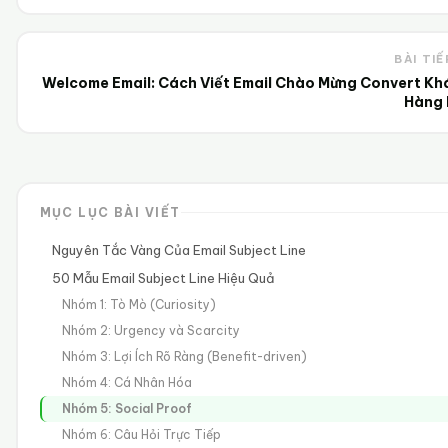
BÀI TIẾ
Welcome Email: Cách Viết Email Chào Mừng Convert Kh
Hàng 
MỤC LỤC BÀI VIẾT
Nguyên Tắc Vàng Của Email Subject Line
50 Mẫu Email Subject Line Hiệu Quả
Nhóm 1: Tò Mò (Curiosity)
Nhóm 2: Urgency và Scarcity
Nhóm 3: Lợi Ích Rõ Ràng (Benefit-driven)
Nhóm 4: Cá Nhân Hóa
Nhóm 5: Social Proof
Nhóm 6: Câu Hỏi Trực Tiếp