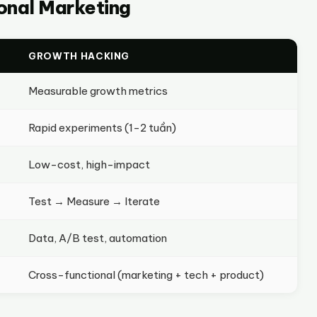
onal Marketing
GROWTH HACKING
Measurable growth metrics
Rapid experiments (1-2 tuần)
Low-cost, high-impact
Test → Measure → Iterate
Data, A/B test, automation
Cross-functional (marketing + tech + product)