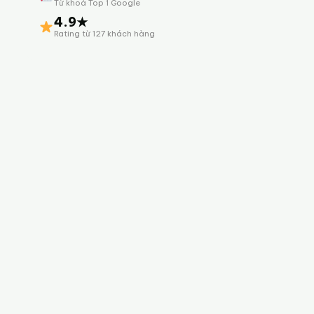
Từ khoá Top 1 Google
4.9★
Rating từ 127 khách hàng