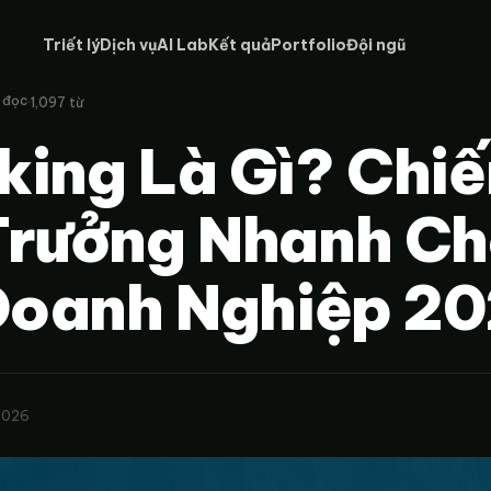
Triết lý
Dịch vụ
AI Lab
Kết quả
Portfolio
Đội ngũ
·
 đọc
1,097 từ
ing Là Gì? Chiế
Trưởng Nhanh C
Doanh Nghiệp 2
2026