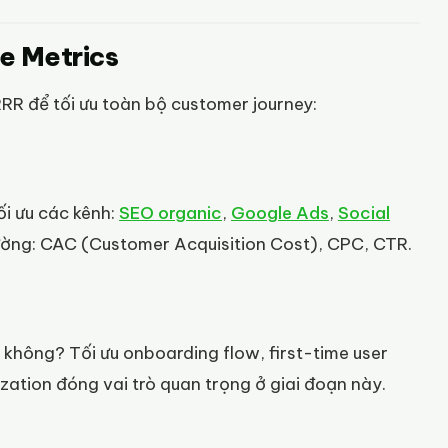
e Metrics
 để tối ưu toàn bộ customer journey:
i ưu các kênh:
SEO organic
,
Google Ads
,
Social
lường: CAC (Customer Acquisition Cost), CPC, CTR.
không? Tối ưu onboarding flow, first-time user
zation đóng vai trò quan trọng ở giai đoạn này.