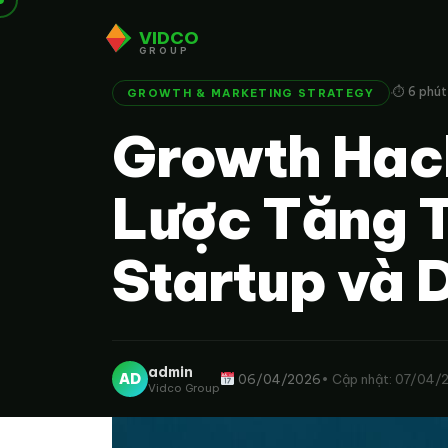
VIDCO
GROUP
·
⏱ 6 phút
GROWTH & MARKETING STRATEGY
Growth Hack
Lược Tăng 
Startup và 
admin
AD
06/04/2026
• Cập nhật: 07/04/
Vidco Group