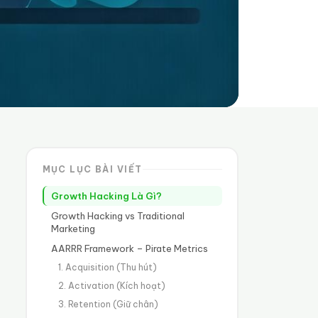
MỤC LỤC BÀI VIẾT
Growth Hacking Là Gì?
Growth Hacking vs Traditional
Marketing
AARRR Framework – Pirate Metrics
1. Acquisition (Thu hút)
2. Activation (Kích hoạt)
3. Retention (Giữ chân)