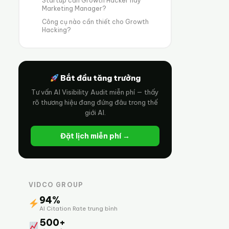
Startup cần Growth Hacker hay
Marketing Manager?
Công cụ nào cần thiết cho Growth
Hacking?
Bắt đầu tăng trưởng
Tư vấn AI Visibility Audit miễn phí — thấy
rõ thương hiệu đang đứng đâu trong thế
giới AI.
Đặt lịch miễn phí →
VIDCO GROUP
94%
AI Citation Rate trung bình
500+