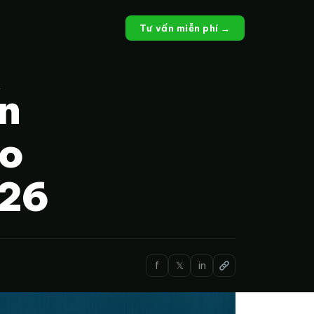
Tư vấn miễn phí →
n
ho
026
f
𝕏
in