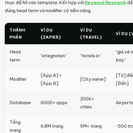
thực để fill vào template. Kết hợp với
Keyword Research
để
đúng head term và modifier có tiềm năng.
THÀNH
VÍ DỤ
VÍ DỤ
VÍ DỤ (
PHẦN
(ZAPIER)
(TRAVEL)
Head
“giá vé
“integration”
“hotels in”
term
bay”
[App A] +
[Từ] đế
Modifier
[City name]
[App B]
[Đến]
200k+
Database
6000+ apps
Airport
cities
Tổng
6.8M trang
9M+ trang
~500 tr
trang