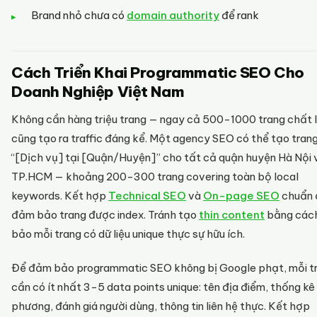
Brand nhỏ chưa có
domain authority
để rank
Cách Triển Khai Programmatic SEO Cho
Doanh Nghiệp Việt Nam
Không cần hàng triệu trang — ngay cả 500-1000 trang chất 
cũng tạo ra traffic đáng kể. Một agency SEO có thể tạo tran
“[Dịch vụ] tại [Quận/Huyện]” cho tất cả quận huyện Hà Nội 
TP.HCM — khoảng 200-300 trang covering toàn bộ local
keywords. Kết hợp
Technical SEO
và
On-page SEO
chuẩn 
đảm bảo trang được index. Tránh tạo
thin content
bằng các
bảo mỗi trang có dữ liệu unique thực sự hữu ích.
Để đảm bảo programmatic SEO không bị Google phạt, mỗi t
cần có ít nhất 3-5 data points unique: tên địa điểm, thống kê
phương, đánh giá người dùng, thông tin liên hệ thực. Kết hợp