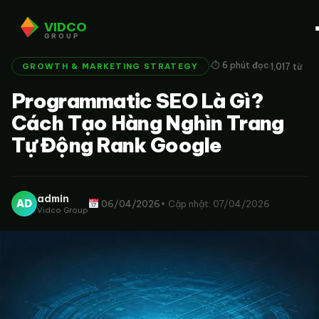
VIDCO
GROUP
·
·
⏱ 6 phút đọc
1,017 từ
GROWTH & MARKETING STRATEGY
Programmatic SEO Là Gì?
Cách Tạo Hàng Nghìn Trang
Tự Động Rank Google
admin
AD
06/04/2026
• Cập nhật: 07/04/2026
Vidco Group