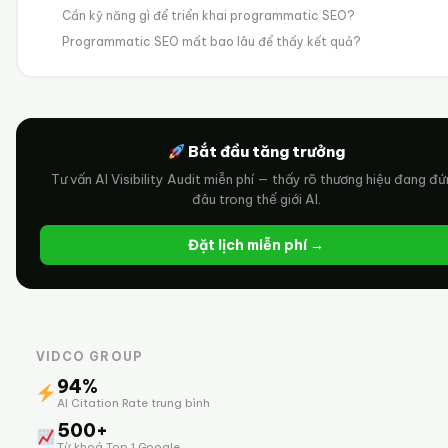
Cần kỹ năng gì để triển khai programmatic SEO?
Programmatic SEO mất bao lâu để thấy kết quả?
Bắt đầu tăng trưởng
Tư vấn AI Visibility Audit miễn phí — thấy rõ thương hiệu đang đ
đâu trong thế giới AI.
Đặt lịch miễn phí →
VIDCO GROUP
94%
AI Citation Rate trung bình
500+
Từ khoá Top 1 Google