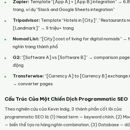
Zapier:
Template “[App A] + [App B] integration” → 6,8 
trang, ví dụ “Slack and Google Sheets integration”
Tripadvisor:
Template “Hotels in [City]”, “Restaurants n
[Landmark]” → 9 triệu+ trang
Nomad List:
“[City] cost of living for digital nomads” →
nghìn trang thành phố
G2:
“[Software A] vs [Software B]” → comparison page
động
Transferwise:
“[Currency A] to [Currency B] exchange 
→ converter pages
Cấu Trúc Của Một Chiến Dịch Programmatic SEO
Theo nghiên cứu của Kevin Indig, 3 thành phần cốt lõi của
programmatic SEO là: (1) Head term — keyword chính, (2) Mod
— biến thể tạo ra hàng nghìn combination, (3) Database — dữ 