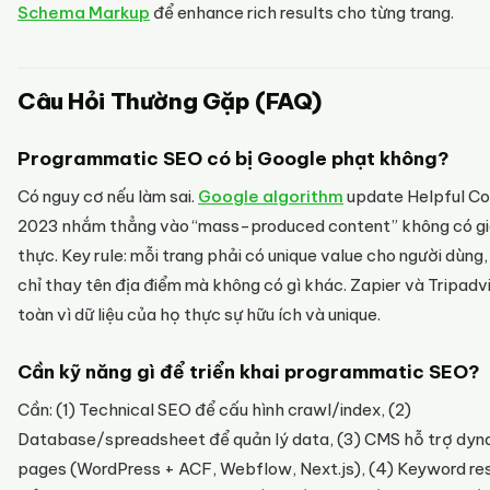
Schema Markup
để enhance rich results cho từng trang.
Câu Hỏi Thường Gặp (FAQ)
Programmatic SEO có bị Google phạt không?
Có nguy cơ nếu làm sai.
Google algorithm
update Helpful Co
2023 nhắm thẳng vào “mass-produced content” không có giá
thực. Key rule: mỗi trang phải có unique value cho người dùng
chỉ thay tên địa điểm mà không có gì khác. Zapier và Tripadv
toàn vì dữ liệu của họ thực sự hữu ích và unique.
Cần kỹ năng gì để triển khai programmatic SEO?
Cần: (1) Technical SEO để cấu hình crawl/index, (2)
Database/spreadsheet để quản lý data, (3) CMS hỗ trợ dyn
pages (WordPress + ACF, Webflow, Next.js), (4) Keyword re