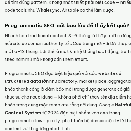
để tìm đúng pattern. Không nhất thiết phải biết code — nhiề
code tools như Whalesync, Airtable có thể làm được.
Programmatic SEO mất bao lâu để thấy kết quả?
Nhanh hơn traditional content: 3-6 tháng là thấy traffic đán
nếu site có domain authority tốt. Các trang mới với DA thấp 
mất 6-12 tháng. Lợi thế là một khi hệ thống hoạt động, traff
theo hàm mũ mà không cần thêm effort.
Programmatic SEO đặc biệt hiệu quả với các website có
structured data lớn
như directory, marketplace, aggregator
khóa thành công là đảm bảo mỗi trang được generate có giá 
thực sự cho người dùng — không phải chỉ thay tên địa điểm h
khóa trong cùng một template rỗng nội dung. Google
Helpful
Content System
từ 2024 đặc biệt nhắm vào các trang
programmatic low-quality, phạt toàn bộ domain nếu tỷ lệ thi
content vượt ngưỡng nhất định.