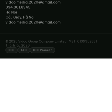
vidco.media.2020@gmail.com
034.301.8345
Hà Nội
Cầu Giấy, Hà Nội
vidco.media.2020@gmail.com
© 2025 Vidco Group Company Limited · MST: 0109352881 ·
Thành lập 2020
SEO
AEO
GEO Pioneer