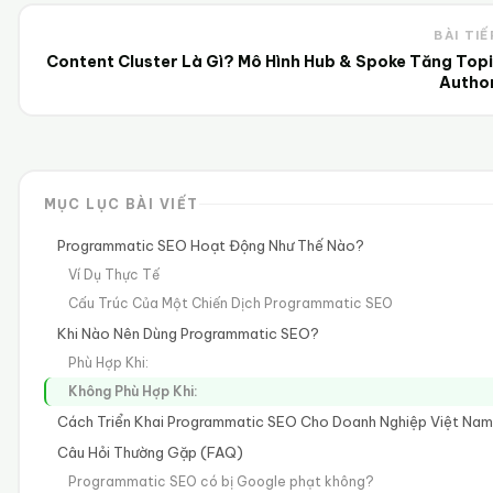
BÀI TIẾ
Content Cluster Là Gì? Mô Hình Hub & Spoke Tăng Topi
Author
MỤC LỤC BÀI VIẾT
Programmatic SEO Hoạt Động Như Thế Nào?
Ví Dụ Thực Tế
Cấu Trúc Của Một Chiến Dịch Programmatic SEO
Khi Nào Nên Dùng Programmatic SEO?
Phù Hợp Khi:
Không Phù Hợp Khi:
Cách Triển Khai Programmatic SEO Cho Doanh Nghiệp Việt Nam
Câu Hỏi Thường Gặp (FAQ)
Programmatic SEO có bị Google phạt không?