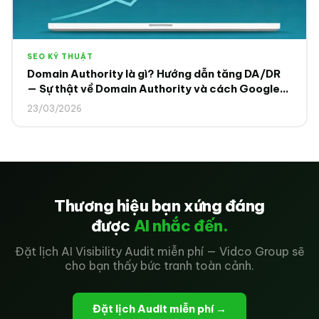
SEO KỸ THUẬT
Domain Authority là gì? Hướng dẫn tăng DA/DR
— Sự thật về Domain Authority và cách Google
thực sự đánh giá website
23/03/2026
Thương hiệu bạn xứng đáng
được
AI nhắc đến.
Đặt lịch AI Visibility Audit miễn phí — Vidco Group sẽ
cho bạn thấy bức tranh toàn cảnh.
Đặt lịch Audit miễn phí →