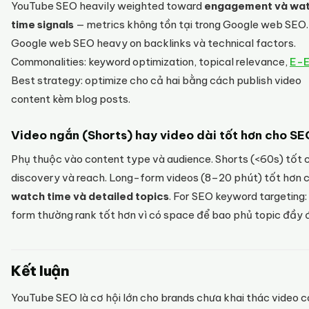
YouTube SEO heavily weighted toward
engagement và wa
time signals
— metrics không tồn tại trong Google web SEO.
Google web SEO heavy on backlinks và technical factors.
Commonalities: keyword optimization, topical relevance,
E-
Best strategy: optimize cho cả hai bằng cách publish video
content kèm blog posts.
Video ngắn (Shorts) hay video dài tốt hơn cho S
Phụ thuộc vào content type và audience. Shorts (<60s) tốt 
discovery và reach. Long-form videos (8–20 phút) tốt hơn 
watch time và detailed topics
. For SEO keyword targeting:
form thường rank tốt hơn vì có space để bao phủ topic đầy 
Kết luận
YouTube SEO là cơ hội lớn cho brands chưa khai thác video c