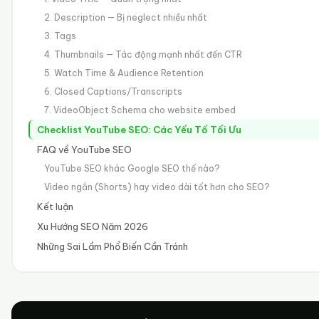
2. Description — Bị neglect nhiều nhất
3. Tags
4. Thumbnails — Tác động mạnh nhất đến CTR
5. Watch Time & Audience Retention
6. Closed Captions/Transcripts
7. VideoObject Schema cho website embed
Checklist YouTube SEO: Các Yếu Tố Tối Ưu
FAQ về YouTube SEO
YouTube SEO khác Google SEO thế nào?
Video ngắn (Shorts) hay video dài tốt hơn cho SEO?
Kết luận
Xu Hướng SEO Năm 2026
Những Sai Lầm Phổ Biến Cần Tránh