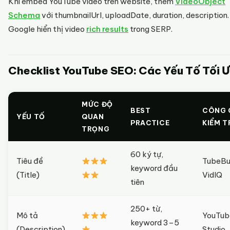
Khi embed YouTube video trên website, thêm
VideoObject
Schema
với thumbnailUrl, uploadDate, duration, description.
Google hiển thị video
rich results
trong SERP.
Checklist YouTube SEO: Các Yếu Tố Tối 
MỨC ĐỘ
BEST
CÔNG 
YẾU TỐ
QUAN
PRACTICE
KIỂM T
TRỌNG
60 ký tự,
Tiêu đề
TubeBu
keyword đầu
(Title)
VidIQ
tiên
250+ từ,
Mô tả
YouTub
keyword 3–5
(Description)
Studio