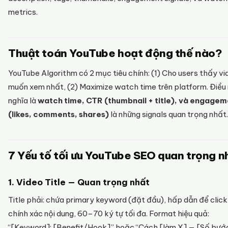
metrics.
Thuật toán YouTube hoạt động thế nào?
YouTube Algorithm có 2 mục tiêu chính: (1) Cho users thấy vi
muốn xem nhất, (2) Maximize watch time trên platform. Điều
nghĩa là
watch time, CTR (thumbnail + title), và engage
(likes, comments, shares)
là những signals quan trọng nhất.
7 Yếu tố tối ưu YouTube SEO quan trọng n
1. Video Title — Quan trọng nhất
Title phải: chứa primary keyword (đặt đầu), hấp dẫn để click
chính xác nội dung, 60–70 ký tự tối đa. Format hiệu quả:
“[Keyword]: [Benefit/Hook]” hoặc “Cách [làm X] — [Số bướ