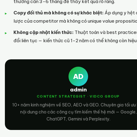
thường cần 3-6 tháng để thấy kết quả rõ ràng.
Copy đối thủ mà không có sự khác biệt:
Áp dụng y hệt 
lược của competitor mà không có unique value propositio
Không cập nhật kiến thức:
Thuật toán và best practice
đổi liên tục — kiến thức cũ 1-2 năm có thể không còn hiệu
AD
admin
CONTENT STRATEGIST · VIDCO GROUP
10+ năm kinh nghiệm về SEO, AEO và GEO. Chuyên gia tối ưu
nội dung cho các công cụ tìm kiếm thế hệ mới — Google,
ChatGPT, Gemini và Perplexity.