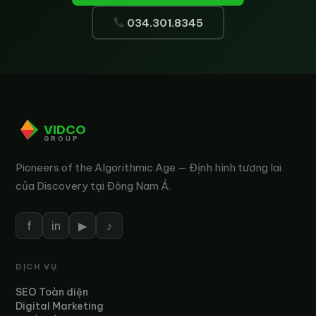
034.301.8345
VIDCO
GROUP
Pioneers of the Algorithmic Age — Định hình tương lai
của Discovery tại Đông Nam Á.
f
in
▶
♪
DỊCH VỤ
SEO Toàn diện
Digital Marketing