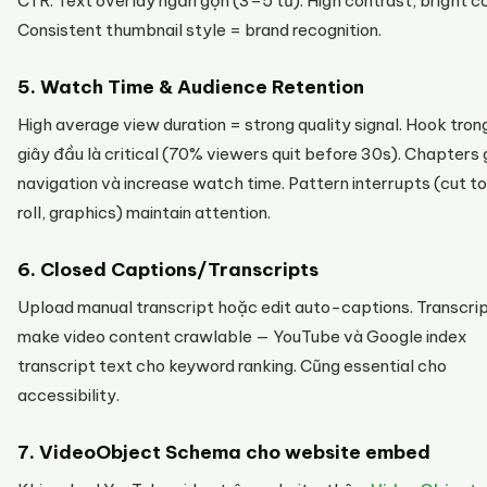
CTR. Text overlay ngắn gọn (3–5 từ). High contrast, bright co
Consistent thumbnail style = brand recognition.
5. Watch Time & Audience Retention
High average view duration = strong quality signal. Hook tron
giây đầu là critical (70% viewers quit before 30s). Chapters 
navigation và increase watch time. Pattern interrupts (cut t
roll, graphics) maintain attention.
6. Closed Captions/Transcripts
Upload manual transcript hoặc edit auto-captions. Transcri
make video content crawlable — YouTube và Google index
transcript text cho keyword ranking. Cũng essential cho
accessibility.
7. VideoObject Schema cho website embed