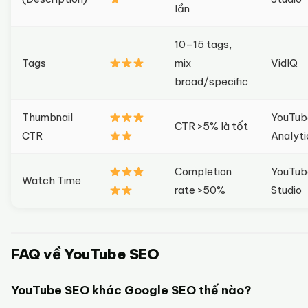
lần
10–15 tags,
Tags
mix
VidIQ
broad/specific
Thumbnail
YouTub
CTR >5% là tốt
CTR
Analyti
Completion
YouTub
Watch Time
rate >50%
Studio
FAQ về YouTube SEO
YouTube SEO khác Google SEO thế nào?