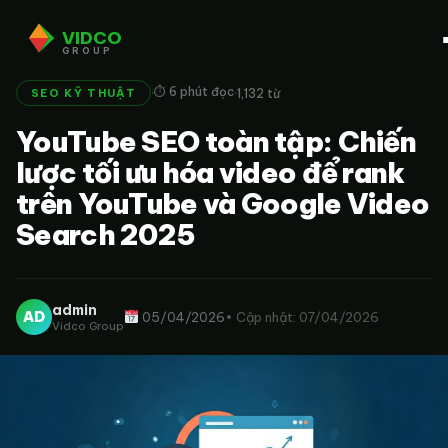
VIDCO
GROUP
·
·
⏱ 6 phút đọc
1,132 từ
SEO KỸ THUẬT
YouTube SEO toàn tập: Chiến
lược tối ưu hóa video để rank
trên YouTube và Google Video
Search 2025
admin
AD
05/04/2026
• Cập nhật: 07/04/2026
Vidco Group