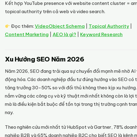
Kết hợp YouTube presence với website content cluster = am
topical authority trên cả web và video search.
Đọc thêm:
VideoObject Schema
|
Topical Authority
|
Content Marketing
|
AEO là gì?
|
Keyword Research
Xu Hướng SEO Năm 2026
Năm 2026, SEO đang trải qua sự chuyển đổi mạnh mẽ nhờ AI 
động hóa. Các doanh nghiệp đầu tư đúng hướng vào SEO có 
tăng trưởng 30-50% so với đối thủ không theo kịp xu hướng.
nắm vững các công cụ và kỹ thuật mới nhất không còn là lợi 
mà là điều kiện bắt buộc để tồn tại trong thị trường cạnh tra
nay.
Theo nghiên cứu mới nhất từ HubSpot và Gartner, 78% doan
nghiệp B2B và 65% doanh nghiệp B2C cho biết SEO là kênh 