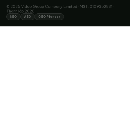
© 2025 Vidco Group Company Limited · MST: 0109352881 ·
Thành lập 2020
SEO
AEO
GEO Pioneer