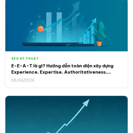
SEO KỸ THUẬT
E-E-A-T là gì? Hướng dẫn toàn diện xây dựng
Experience, Expertise, Authoritativeness,
Trustworthiness để Google và AI tin tưởng 2025
05/04/2026