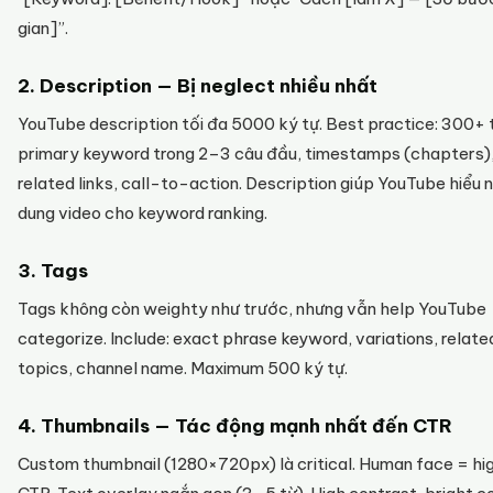
gian]”.
2. Description — Bị neglect nhiều nhất
YouTube description tối đa 5000 ký tự. Best practice: 300+ 
primary keyword trong 2–3 câu đầu, timestamps (chapters)
related links, call-to-action. Description giúp YouTube hiểu n
dung video cho keyword ranking.
3. Tags
Tags không còn weighty như trước, nhưng vẫn help YouTube
categorize. Include: exact phrase keyword, variations, relate
topics, channel name. Maximum 500 ký tự.
4. Thumbnails — Tác động mạnh nhất đến CTR
Custom thumbnail (1280×720px) là critical. Human face = hi