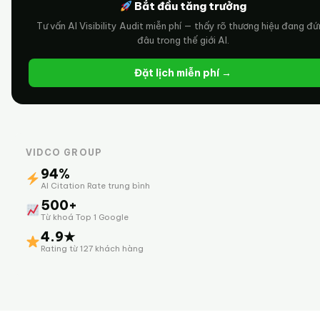
Bắt đầu tăng trưởng
Tư vấn AI Visibility Audit miễn phí — thấy rõ thương hiệu đang đ
đâu trong thế giới AI.
Đặt lịch miễn phí →
VIDCO GROUP
94%
AI Citation Rate trung bình
500+
Từ khoá Top 1 Google
4.9★
Rating từ 127 khách hàng