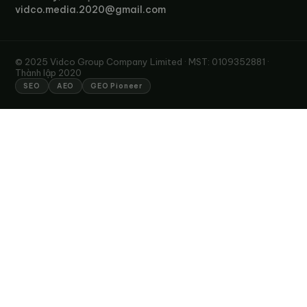
vidco.media.2020@gmail.com
© 2025 Vidco Group Company Limited · MST: 0109352881 ·
Thành lập 2020
SEO
AEO
GEO Pioneer