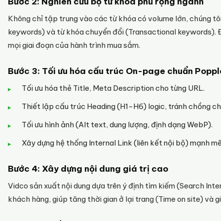
Bước 2: Nghiên cứu bộ từ khóa phủ rộng ngành
Không chỉ tập trung vào các từ khóa có volume lớn, chúng tô
keywords) và từ khóa chuyển đổi (Transactional keywords). 
mọi giai đoạn của hành trình mua sắm.
Bước 3: Tối ưu hóa cấu trúc On-page chuẩn Poppl
Tối ưu hóa thẻ Title, Meta Description cho từng URL.
Thiết lập cấu trúc Heading (H1-H6) logic, tránh chồng ch
Tối ưu hình ảnh (Alt text, dung lượng, định dạng WebP).
Xây dựng hệ thống Internal Link (liên kết nội bộ) mạnh mẽ
Bước 4: Xây dựng nội dung giá trị cao
Vidco sản xuất nội dung dựa trên ý định tìm kiếm (Search Inte
khách hàng, giúp tăng thời gian ở lại trang (Time on site) và 