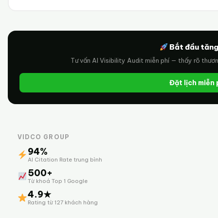
Bắt đầu tăng
Tư vấn AI Visibility Audit miễn phí — thấy rõ thươ
Đặt lịch miễn
VIDCO GROUP
94%
AI Citation Rate trung bình
500+
Từ khoá Top 1 Google
4.9★
Rating từ 127 khách hàng