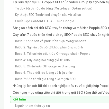
Tại sao dịch vụ SEO Popple SEO của Vidco Group lại tạo nên sự
Tư duy tối ưu hóa đa tầng (Multi-layer Optimization)
Kỹ thuật SEO Technical chuyên sâu và tối ưu
Chiến lược Content E-E-A-T của Google
Bảng so sánh chi tiết SEO truyền thống và mô hình Popple SEO 
Quy trình 7 bước triển khai dịch vụ SEO Popple SEO chuyên nghi
Bước 1: Khảo sát và phân tích hiện trạng website
Bước 2: Nghiên cứu bộ từ khóa phủ rộng ngành
Bước 3: Tối ưu hóa cấu trúc On-page chuẩn Popple
Bước 4: Xây dựng nội dung giá trị cao
Bước 5: Chiến lược Off-page và Branding
Bước 6: Theo dõi, đo lường và hiệu chỉnh
Bước 7: Bảo trì và gia tăng sức mạnh SEO
Những lợi ích cốt lõi khi doanh nghiệp đầu tư vào giải pháp Popp
Các hạng mục công việc chi tiết trong gói SEO tổng thể tại Vi
Kết luận
Nguồn tham khảo uy tín