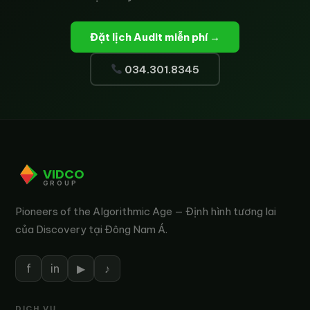
Đặt lịch Audit miễn phí →
034.301.8345
VIDCO
GROUP
Pioneers of the Algorithmic Age — Định hình tương lai
của Discovery tại Đông Nam Á.
f
in
▶
♪
DỊCH VỤ