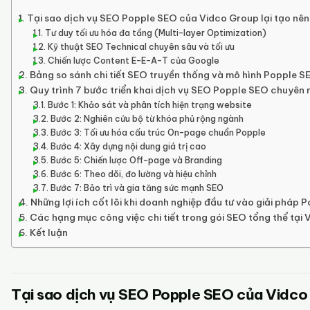
Tại sao dịch vụ SEO Popple SEO của Vidco Group lại tạo nên
Tư duy tối ưu hóa đa tầng (Multi-layer Optimization)
Kỹ thuật SEO Technical chuyên sâu và tối ưu
Chiến lược Content E-E-A-T của Google
Bảng so sánh chi tiết SEO truyền thống và mô hình Popple S
Quy trình 7 bước triển khai dịch vụ SEO Popple SEO chuyên 
Bước 1: Khảo sát và phân tích hiện trạng website
Bước 2: Nghiên cứu bộ từ khóa phủ rộng ngành
Bước 3: Tối ưu hóa cấu trúc On-page chuẩn Popple
Bước 4: Xây dựng nội dung giá trị cao
Bước 5: Chiến lược Off-page và Branding
Bước 6: Theo dõi, đo lường và hiệu chỉnh
Bước 7: Bảo trì và gia tăng sức mạnh SEO
Những lợi ích cốt lõi khi doanh nghiệp đầu tư vào giải pháp 
Các hạng mục công việc chi tiết trong gói SEO tổng thể tại
Kết luận
Tại sao dịch vụ SEO Popple SEO của Vidco 