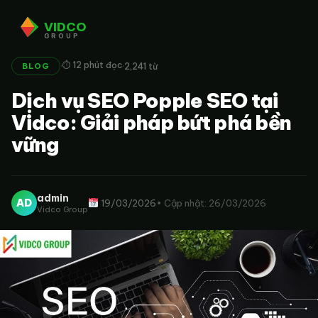
VIDCO
GROUP
·
·
⏱ 12 phút đọc
2,241 từ
BLOG
Dịch vụ SEO Popple SEO tại
Vidco: Giải pháp bứt phá bền
vững
admin
AD
19/03/2026
• Cập nhật: 26/03/2026
Vidco Group