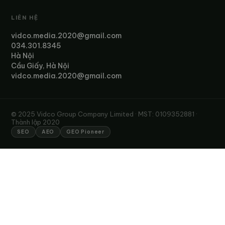
LIÊN HỆ
vidco.media.2020@gmail.com
034.301.8345
Hà Nội
Cầu Giấy, Hà Nội
vidco.media.2020@gmail.com
© 2025 Vidco Group Company Limited · MST: 0109352881 ·
Thành lập 2020
SEO
AEO
GEO Pioneer