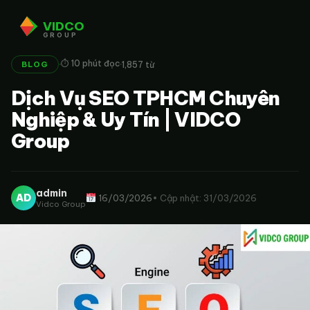
VIDCO
GROUP
·
·
⏱ 10 phút đọc
1,857 từ
BLOG
Dịch Vụ SEO TPHCM Chuyên
Nghiệp & Uy Tín | VIDCO
Group
admin
AD
16/03/2026
• Cập nhật: 31/03/2026
Vidco Group