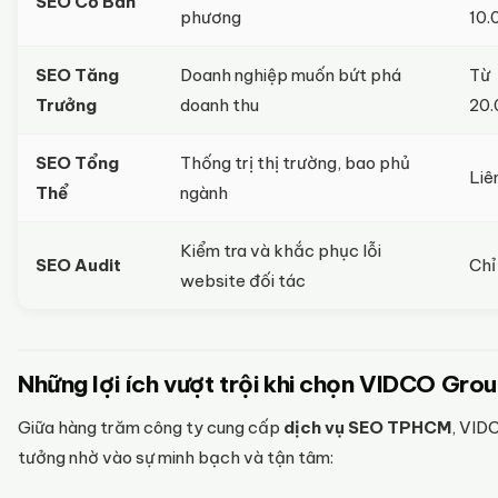
SEO Cơ Bản
phương
10.
SEO Tăng
Doanh nghiệp muốn bứt phá
Từ
Trưởng
doanh thu
20.
SEO Tổng
Thống trị thị trường, bao phủ
Liê
Thể
ngành
Kiểm tra và khắc phục lỗi
SEO Audit
Chỉ
website đối tác
Những lợi ích vượt trội khi chọn VIDCO Grou
Giữa hàng trăm công ty cung cấp
dịch vụ SEO TPHCM
, VIDC
tưởng nhờ vào sự minh bạch và tận tâm: