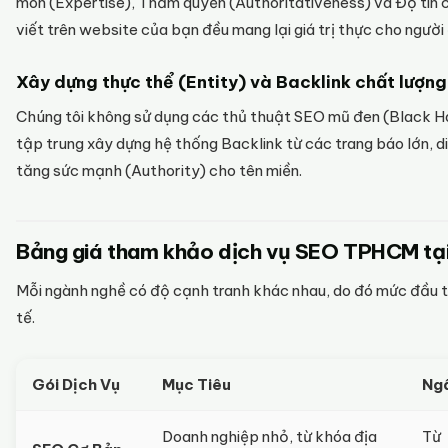
môn (Expertise), Thẩm quyền (Authoritativeness) và Độ tin 
viết trên website của bạn đều mang lại giá trị thực cho người
Xây dựng thực thể (Entity) và Backlink chất lượng
Chúng tôi không sử dụng các thủ thuật SEO mũ đen (Black H
tập trung xây dựng hệ thống Backlink từ các trang báo lớn, d
tăng sức mạnh (Authority) cho tên miền.
Bảng giá tham khảo dịch vụ SEO TPHCM tạ
Mỗi ngành nghề có độ cạnh tranh khác nhau, do đó mức đầu tư
tế.
Gói Dịch Vụ
Mục Tiêu
Ngâ
Doanh nghiệp nhỏ, từ khóa địa
Từ