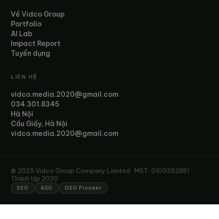
Về Vidco Group
Portfolio
AI Lab
Impact Report
Tuyển dụng
LIÊN HỆ
vidco.media.2020@gmail.com
034.301.8345
Hà Nội
Cầu Giấy, Hà Nội
vidco.media.2020@gmail.com
© 2025 Vidco Group Company Limited · MST: 0109352881 ·
Thành lập 2020
SEO
AEO
GEO Pioneer