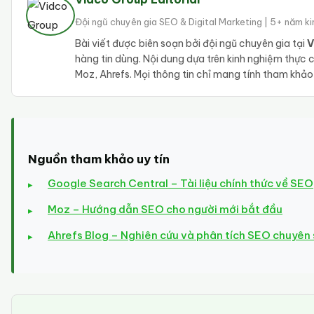
Đội ngũ chuyên gia SEO & Digital Marketing | 5+ năm k
Bài viết được biên soạn bởi đội ngũ chuyên gia tại
V
hàng tin dùng. Nội dung dựa trên kinh nghiệm thực
Moz, Ahrefs. Mọi thông tin chỉ mang tính tham khả
Nguồn tham khảo uy tín
Google Search Central – Tài liệu chính thức về SEO
Moz – Hướng dẫn SEO cho người mới bắt đầu
Ahrefs Blog – Nghiên cứu và phân tích SEO chuyên