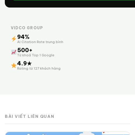
VIDCO GROUP
94%
AI Citation Rate trung bình
500+
Từ khoá Top 1 Google
4.9★
Rating từ 127 khách hàng
BÀI VIẾT LIÊN QUAN