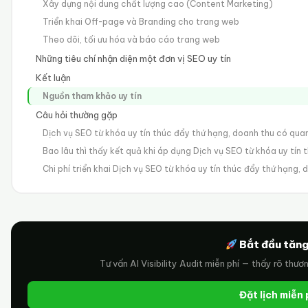
Xây dựng nội dung chất lượng cao (Content Marketing)
Triển khai Off-page và Branding cho trang web
Theo dõi, tối ưu hóa và báo cáo trang web
Những tiêu chí nhận diện một đơn vị SEO uy tín
Kết luận
Nguồn tham khảo uy tín
Câu hỏi thường gặp
Dịch vụ SEO từ khóa uy tín thúc đẩy thứ hạng, doanh thu có qu
Bao lâu thì thấy kết quả khi áp dụng Dịch vụ SEO từ khóa uy tín
Chi phí triển khai Dịch vụ SEO từ khóa uy tín thúc đẩy thứ hạng, 
Bắt đầu tăng
Tư vấn AI Visibility Audit miễn phí — thấy rõ thươ
Đặt lịch miễn