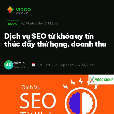
VIDCO
GROUP
·
·
⏱ 14 phút đọc
2,784 từ
BLOG
Dịch vụ SEO từ khóa uy tín
thúc đẩy thứ hạng, doanh thu
admin
AD
18/03/2026
• Cập nhật: 26/03/2026
Vidco Group