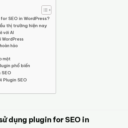
 for SEO in WordPress?
ầu thị trường hiện nay
 với AI
ới WordPress
 hoàn hảo
o mật
lugin phổ biến
in SEO
i Plugin SEO
sử dụng plugin for SEO in