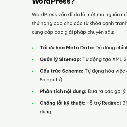
WordPress?
WordPress vốn dĩ đã là một mã nguồn mở 
thứ hạng cao cho các từ khóa cạnh tranh
cung cấp các giải pháp chuyên sâu:
Tối ưu hóa Meta Data:
Dễ dàng chỉnh
Quản lý Sitemap:
Tự động tạo XML Si
Cấu trúc Schema:
Tự động hóa việc ch
Snippets).
Phân tích nội dung:
Đưa ra các gợi ý 
Chống lỗi kỹ thuật:
Hỗ trợ Redirect 30
dung.