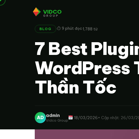
VIDCO
GROUP
·
·
⏱ 9 phút đọc
1,788 từ
BLOG
7 Best Plugi
WordPress 
Thần Tốc
admin
AD
18/03/2026
• Cập nhật: 26/03/
Vidco Group