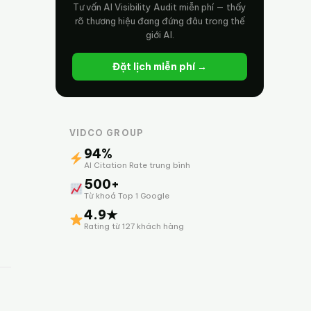
Tư vấn AI Visibility Audit miễn phí — thấy
rõ thương hiệu đang đứng đâu trong thế
giới AI.
Đặt lịch miễn phí →
VIDCO GROUP
94%
AI Citation Rate trung bình
500+
Từ khoá Top 1 Google
4.9★
Rating từ 127 khách hàng