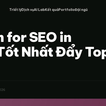
Triết lý
Dịch vụ
AI Lab
Kết quả
Portfolio
Đội ngũ
n for SEO in
Tốt Nhất Đẩy To
2026