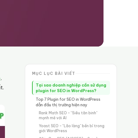
MỤC LỤC BÀI VIẾT
p
,
Tại sao doanh nghiệp cần sử dụng
t.
plugin for SEO in WordPress?
Top 7 Plugin for SEO in WordPress
dẫn đầu thị trường hiện nay
Rank Math SEO – “Siêu tân binh”
mạnh mẽ với AI
Yoast SEO – “Lão làng” bền bỉ trong
giới WordPress