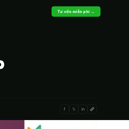
Tư vấn miễn phí →
p
f
𝕏
in