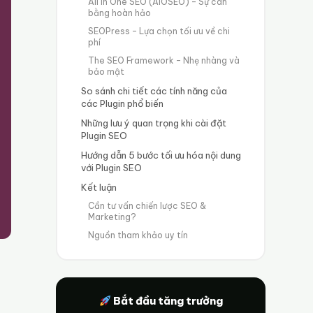
All in One SEO (AIOSEO) – Sự cân
bằng hoàn hảo
SEOPress – Lựa chọn tối ưu về chi
phí
The SEO Framework – Nhẹ nhàng và
bảo mật
So sánh chi tiết các tính năng của
các Plugin phổ biến
Những lưu ý quan trọng khi cài đặt
Plugin SEO
Hướng dẫn 5 bước tối ưu hóa nội dung
với Plugin SEO
Kết luận
Cần tư vấn chiến lược SEO &
Marketing?
Nguồn tham khảo uy tín
Bắt đầu tăng trưởng