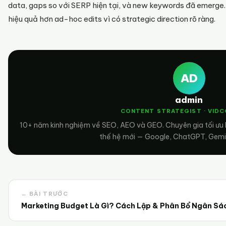
data, gaps so với SERP hiện tại, và new keywords đã emerge
hiệu quả hơn ad-hoc edits vì có strategic direction rõ ràng.
AD
admin
CONTENT STRATEGIST · VID
10+ năm kinh nghiệm về SEO, AEO và GEO. Chuyên gia tối ưu
thế hệ mới — Google, ChatGPT, Gemini
← BÀI TRƯỚC
Marketing Budget Là Gì? Cách Lập & Phân Bổ Ngân Sá