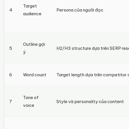
Target
4
Persona của người đọc
audience
Outline gợi
5
H2/H3 structure dựa trên SERP res
ý
6
Word count
Target length dựa trên competitor 
Tone of
7
Style và personality của content
voice