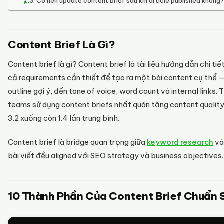
Có nên update content brief sau khi article published không
Content Brief Là Gì?
Content brief là gì? Content brief là tài liệu hướng dẫn chi tiế
cả requirements cần thiết để tạo ra một bài content cụ thể —
outline gợi ý, đến tone of voice, word count và internal links.
teams sử dụng content briefs nhất quán tăng content quality
3.2 xuống còn 1.4 lần trung bình.
Content brief là bridge quan trọng giữa
keyword research
và
bài viết đều aligned với SEO strategy và business objectives.
10 Thành Phần Của Content Brief Chuẩn