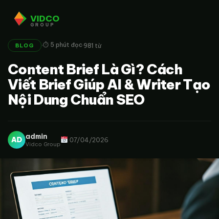
VIDCO
GROUP
·
·
⏱ 5 phút đọc
981 từ
BLOG
Content Brief Là Gì? Cách
Viết Brief Giúp AI & Writer Tạo
Nội Dung Chuẩn SEO
admin
AD
07/04/2026
Vidco Group