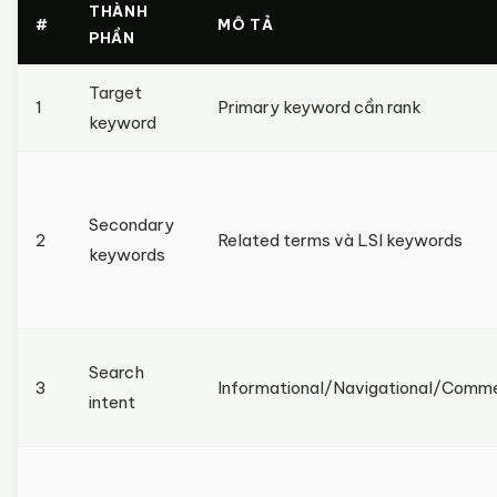
THÀNH
#
MÔ TẢ
PHẦN
Target
1
Primary keyword cần rank
keyword
Secondary
2
Related terms và LSI keywords
keywords
Search
3
Informational/Navigational/Comme
intent