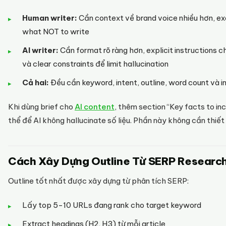
Human writer:
Cần context về brand voice nhiều hơn, ex
what NOT to write
AI writer:
Cần format rõ ràng hơn, explicit instructions c
và clear constraints để limit hallucination
Cả hai:
Đều cần keyword, intent, outline, word count và int
Khi dùng brief cho
AI content
, thêm section “Key facts to inc
thể để AI không hallucinate số liệu. Phần này không cần thiế
Cách Xây Dựng Outline Từ SERP Researc
Outline tốt nhất được xây dựng từ phân tích SERP:
Lấy top 5-10 URLs đang rank cho target keyword
Extract headings (H2, H3) từ mỗi article