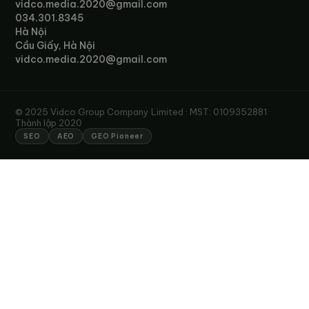
vidco.media.2020@gmail.com
034.301.8345
Hà Nội
Cầu Giấy, Hà Nội
vidco.media.2020@gmail.com
© 2025 Vidco Group Company Limited · MST: 0109352881 ·
Thành lập 2020
SEO
AEO
GEO Pioneer