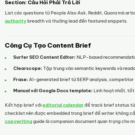
Section: Câu Hỏi Phải Trả Lời
List các questions từ People Also Ask, Reddit, Quora mà art
authority
breadth và thường lead đến featured snippets.
Công Cụ Tạo Content Brief
Surfer SEO Content Editor:
NLP-based recommendations
Clearscope:
Tập trung vào semantic keywords và reada
Frase:
AI-generated brief từ SERP analysis, competitor
Manual với Google Docs template:
Linh hoạt nhất, tốt
Kết hợp brief với
editorial calendar
để track brief status từ
checklist nên được embedded trong brief để writer không cần 
copywriting
guide là companion document quan trọng cho mọi