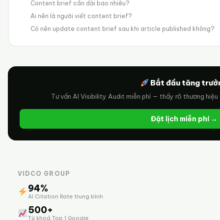
Content brief cần dài bao nhiêu?
Ai nên là người viết content brief?
Có nên update content brief sau khi article published không?
Bắt đầu tăng trưở
Tư vấn AI Visibility Audit miễn phí — thấy rõ thương hiệu
Đặt lịch miễn phí →
VIDCO GROUP
94%
AI Citation Rate trung bình
500+
Từ khoá Top 1 Google