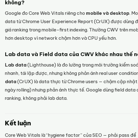
không?
Google đo Core Web Vitals riêng cho
mobile và desktop
. Mo
data từ Chrome User Experience Report (CrUX) được dùng 
giá ranking trong mobile-first indexing. Thường CWV trên mo
hơn desktop vì network chậm hơn và CPU yếu hơn.
Lab data và Field data của CWV khác nhau thế 
Lab data
(Lighthouse) là đo lường trong môi trường kiểm so
nhanh, tái lập được, nhưng không phản ánh real user conditio
data
(CrUX) là data thực từ Chrome users — chậm cập nhật
ngày rolling) nhưng phản ánh thực tế. Google dùng field data 
ranking, không phải lab data.
Kết luận
Core Web Vitals là “hygiene factor” của SEO — phải pass để