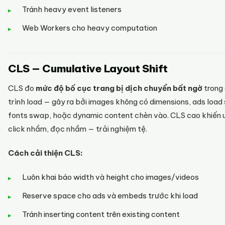
Tránh heavy event listeners
Web Workers cho heavy computation
CLS — Cumulative Layout Shift
CLS đo
mức độ bố cục trang bị dịch chuyển bất ngờ
trong
trình load — gây ra bởi images không có dimensions, ads load 
fonts swap, hoặc dynamic content chèn vào. CLS cao khiến 
click nhầm, đọc nhầm — trải nghiệm tệ.
Cách cải thiện CLS:
Luôn khai báo width và height cho images/videos
Reserve space cho ads và embeds trước khi load
Tránh inserting content trên existing content