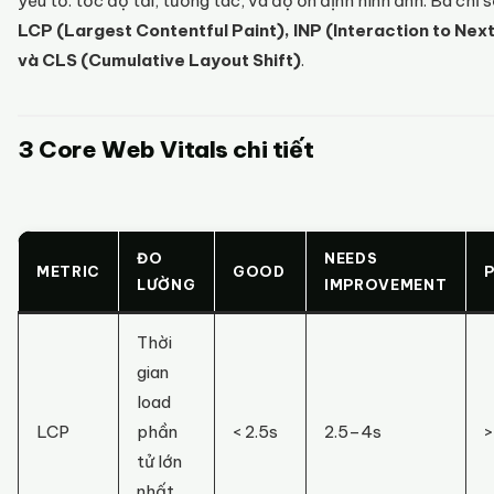
yếu tố: tốc độ tải, tương tác, và độ ổn định hình ảnh. Ba chỉ s
LCP (Largest Contentful Paint), INP (Interaction to Next
và CLS (Cumulative Layout Shift)
.
3 Core Web Vitals chi tiết
ĐO
NEEDS
METRIC
GOOD
LƯỜNG
IMPROVEMENT
Thời
gian
load
LCP
phần
< 2.5s
2.5–4s
>
tử lớn
nhất