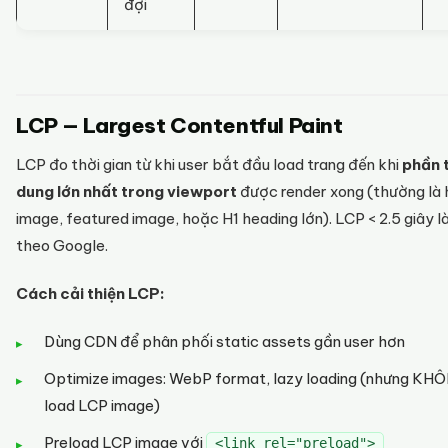
đợi
LCP — Largest Contentful Paint
LCP đo thời gian từ khi user bắt đầu load trang đến khi
phần t
dung lớn nhất trong viewport
được render xong (thường là 
image, featured image, hoặc H1 heading lớn). LCP < 2.5 giây l
theo Google.
Cách cải thiện LCP:
Dùng CDN để phân phối static assets gần user hơn
Optimize images: WebP format, lazy loading (nhưng KH
load LCP image)
Preload LCP image với
<link rel="preload">