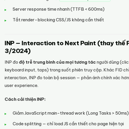
Server response time nhanh (TTFB < 600ms)
Tắt render-blocking CSS/JS không cần thiết
INP — Interaction to Next Paint (thay thế 
3/2024)
INP đo
độ trễ trung bình của mọi tương tác
người dùng (clic
keyboard input, taps) trong suốt phiên truy cập. Khác FID chỉ
interaction, INP đo toàn bộ session — phản ánh chính xác hơn
user experience.
Cách cải thiện INP:
Giảm JavaScript main-thread work (Long Tasks > 50ms)
Code splitting — chỉ load JS cần thiết cho page hiện tại