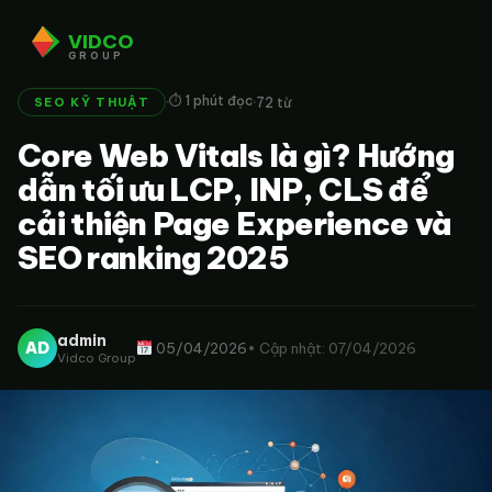
VIDCO
GROUP
·
·
⏱ 1 phút đọc
72 từ
SEO KỸ THUẬT
Core Web Vitals là gì? Hướng
dẫn tối ưu LCP, INP, CLS để
cải thiện Page Experience và
SEO ranking 2025
admin
AD
05/04/2026
• Cập nhật: 07/04/2026
Vidco Group