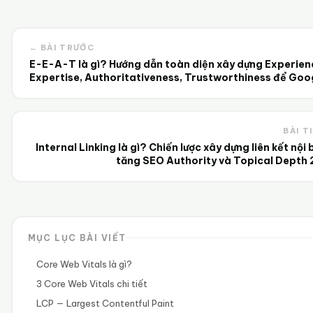
← BÀI TRƯỚC
E-E-A-T là gì? Hướng dẫn toàn diện xây dựng Experien
Expertise, Authoritativeness, Trustworthiness để Goo
và AI tin tưởng 2025
BÀI T
Internal Linking là gì? Chiến lược xây dựng liên kết nội 
tăng SEO Authority và Topical Depth
MỤC LỤC BÀI VIẾT
Core Web Vitals là gì?
3 Core Web Vitals chi tiết
LCP — Largest Contentful Paint