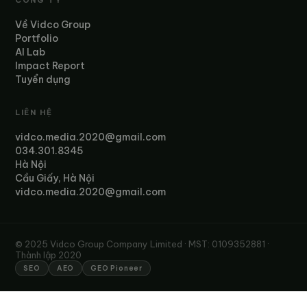
CÔNG TY
Về Vidco Group
Portfolio
AI Lab
Impact Report
Tuyển dụng
LIÊN HỆ
vidco.media.2020@gmail.com
034.301.8345
Hà Nội
Cầu Giấy, Hà Nội
vidco.media.2020@gmail.com
© 2025 Vidco Group Company Limited · MST: 0109352881 ·
Thành lập 2020
SEO
AEO
GEO Pioneer