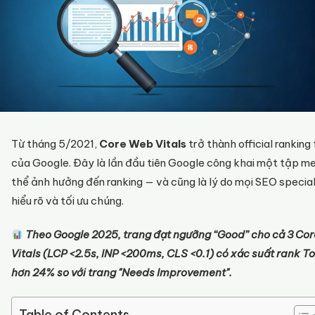
Từ tháng 5/2021,
Core Web Vitals
trở thành official ranking
của Google. Đây là lần đầu tiên Google công khai một tập me
thể ảnh hưởng đến ranking — và cũng là lý do mọi SEO special
hiểu rõ và tối ưu chúng.
Theo Google 2025, trang đạt ngưỡng “Good” cho cả 3 Co
Vitals (LCP <2.5s, INP <200ms, CLS <0.1) có xác suất rank T
hơn 24% so với trang "Needs Improvement".
Table of Contents