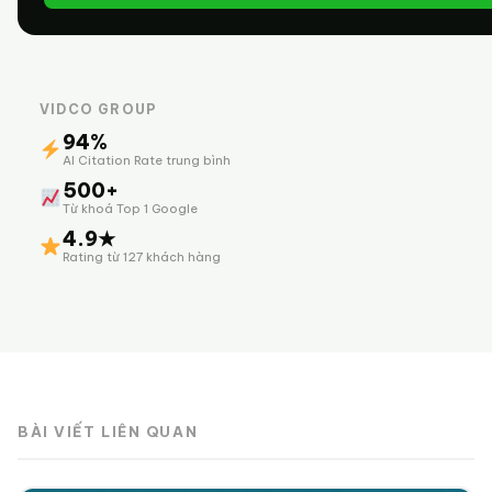
VIDCO GROUP
94%
AI Citation Rate trung bình
500+
Từ khoá Top 1 Google
4.9★
Rating từ 127 khách hàng
BÀI VIẾT LIÊN QUAN