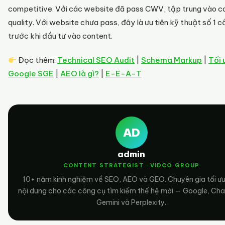
competitive. Với các website đã pass CWV, tập trung vào c
quality. Với website chưa pass, đây là ưu tiên kỹ thuật số 1 cầ
trước khi đầu tư vào content.
Đọc thêm:
Technical SEO Audit
|
Schema Markup
|
Tối 
Google SGE
|
AEO là gì?
|
E-E-A-T
AD
admin
CONTENT STRATEGIST · VIDCO GROUP
10+ năm kinh nghiệm về SEO, AEO và GEO. Chuyên gia tối ư
nội dung cho các công cụ tìm kiếm thế hệ mới — Google, Ch
Gemini và Perplexity.