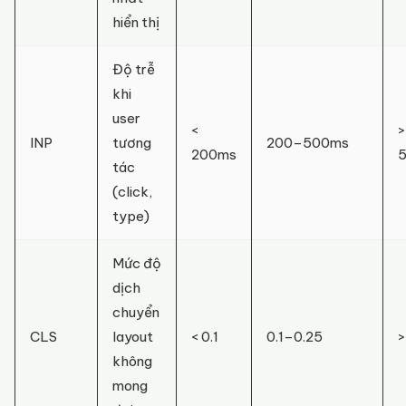
hiển thị
Độ trễ
khi
user
<
>
INP
tương
200–500ms
200ms
tác
(click,
type)
Mức độ
dịch
chuyển
CLS
layout
< 0.1
0.1–0.25
>
không
mong