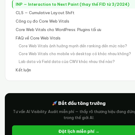
INP — Interaction to Next Paint (thay thế FID từ 3/2024)
CLS — Cumulative Layout Shift
Công cụ đo Core Web Vitals
Core Web Vitals cho WordPress: Plugins tối ưu
FAQ về Core Web Vitals
Core Web Vitals ảnh hưởng mạnh đến ranking đến mức nào?
Core Web Vitals cho mobile và desktop có khác nhau không?
Lab data và Field data của CWV khác nhau thế nào?
Kết luận
Bắt đầu tăng trưởng
Tư vấn AI Visibility Audit miễn phí — thấy rõ thương hiệu đang đứ
trong thế giới AI.
Đặt lịch miễn phí →