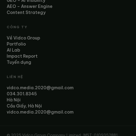
GEO – AI Visibility
AEO – Answer Engine
Content Strategy
CÔNG TY
Về Vidco Group
Portfolio
AI Lab
Impact Report
Tuyển dụng
LIÊN HỆ
vidco.media.2020@gmail.com
034.301.8345
Hà Nội
Cầu Giấy, Hà Nội
vidco.media.2020@gmail.com
© 2025 Vidco Group Company Limited · MST: 0109352881 ·