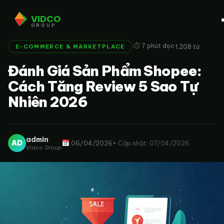
VIDCO
GROUP
·
·
⏱ 7 phút đọc
1,208 từ
E-COMMERCE & MARKETPLACE
Đánh Giá Sản Phẩm Shopee:
Cách Tăng Review 5 Sao Tự
Nhiên 2026
admin
AD
06/04/2026
• Cập nhật: 07/04/2026
Vidco Group