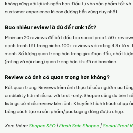
không xứng với lợi ích ngắn hạn. Đầu tư vào sản phẩm tốt và
customer experience là con đường bền vững duy nhất.
Bao nhiêu review là đủ để rank tốt?
Minimum 20 reviews để bắt đầu tạo social proof. 50+ review
cạnh tranh tốt trong niche. 100+ reviews với rating 4.8+ là vị t
mạnh. Số lượng quan trọng hơn trong giai đoạn đầu, chất lượ
(rating và nội dung) quan trọng hơn khi đã có baseline.
Review có ảnh có quan trọng hơn không?
Rất quan trọng. Reviews kèm ảnh thực tế của người mua tăn
credibility hơn nhiều so với text-only. Shopee cũng ưu tiên hiể
listings có nhiều review kèm ảnh. Khuyến khích khách chụp ả
bằng cách tạo ra sản phẩm/packaging đáng được chụp.
Xem thêm:
Shopee SEO
|
Flash Sale Shopee
|
Social Proof là