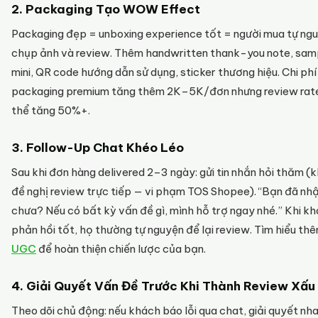
2. Packaging Tạo WOW Effect
Packaging đẹp = unboxing experience tốt = người mua tự ng
chụp ảnh và review. Thêm handwritten thank-you note, sam
mini, QR code hướng dẫn sử dụng, sticker thương hiệu. Chi phí
packaging premium tăng thêm 2K–5K/đơn nhưng review rat
thể tăng 50%+.
3. Follow-Up Chat Khéo Léo
Sau khi đơn hàng delivered 2–3 ngày: gửi tin nhắn hỏi thăm (
đề nghị review trực tiếp — vi phạm TOS Shopee). “Bạn đã nh
chưa? Nếu có bất kỳ vấn đề gì, mình hỗ trợ ngay nhé.” Khi k
phản hồi tốt, họ thường tự nguyện để lại review. Tìm hiểu th
UGC
để hoàn thiện chiến lược của bạn.
4. Giải Quyết Vấn Đề Trước Khi Thành Review Xấu
Theo dõi chủ động: nếu khách báo lỗi qua chat, giải quyết nh