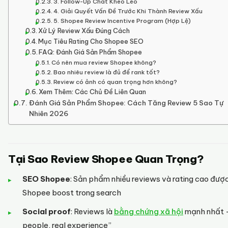
3. Follow-Up Chat Khéo Léo
4. Giải Quyết Vấn Đề Trước Khi Thành Review Xấu
5. Shopee Review Incentive Program (Hợp Lệ)
Xử Lý Review Xấu Đúng Cách
Mục Tiêu Rating Cho Shopee SEO
FAQ: Đánh Giá Sản Phẩm Shopee
Có nên mua review Shopee không?
Bao nhiêu review là đủ để rank tốt?
Review có ảnh có quan trọng hơn không?
Xem Thêm: Các Chủ Đề Liên Quan
Đánh Giá Sản Phẩm Shopee: Cách Tăng Review 5 Sao Tự
Nhiên 2026
Tại Sao Review Shopee Quan Trọng?
SEO Shopee
: Sản phẩm nhiều reviews và rating cao đượ
Shopee boost trong search
Social proof
: Reviews là
bằng chứng xã hội
mạnh nhất —
people, real experience”