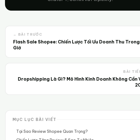
← BÀI TRƯỚC
Flash Sale Shopee: Chiến Lược Tối Ưu Doanh Thu Trong
Giờ
BÀI TIẾ
Dropshipping Là Gì? Mô Hình Kinh Doanh Không Cần 
2
MỤC LỤC BÀI VIẾT
Tại Sao Review Shopee Quan Trọng?