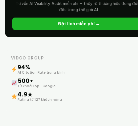
Tư vấn AI Visibility Audit miễn phí — thấy rõ thương hiệu đang đ
đâu trong thế giới AI.
Đặt lịch miễn phí →
VIDCO GROUP
94%
AI Citation Rate trung bình
500+
Từ khoá Top 1 Google
4.9★
Rating từ 127 khách hàng