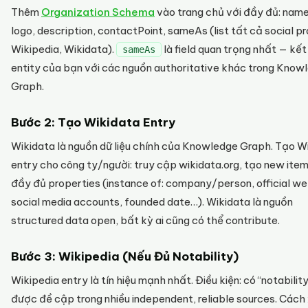
Thêm
Organization Schema
vào trang chủ với đầy đủ: name,
logo, description, contactPoint, sameAs (list tất cả social pro
Wikipedia, Wikidata).
là field quan trọng nhất — kết
sameAs
entity của bạn với các nguồn authoritative khác trong Know
Graph.
Bước 2: Tạo Wikidata Entry
Wikidata là nguồn dữ liệu chính của Knowledge Graph. Tạo W
entry cho công ty/người: truy cập wikidata.org, tạo new item
đầy đủ properties (instance of: company/person, official we
social media accounts, founded date…). Wikidata là nguồn
structured data open, bất kỳ ai cũng có thể contribute.
Bước 3: Wikipedia (Nếu Đủ Notability)
Wikipedia entry là tín hiệu mạnh nhất. Điều kiện: có “notabilit
được đề cập trong nhiều independent, reliable sources. Cách