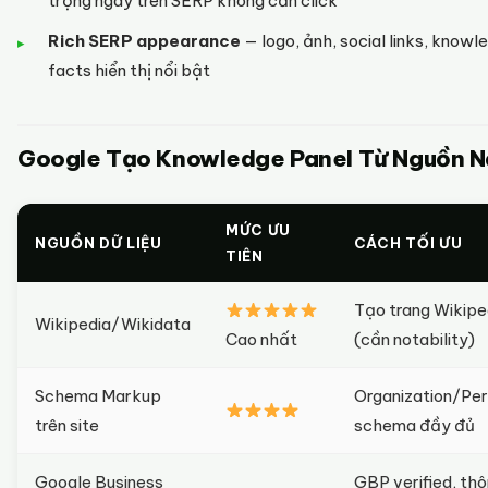
trọng ngay trên SERP không cần click
Rich SERP appearance
— logo, ảnh, social links, knowl
facts hiển thị nổi bật
Google Tạo Knowledge Panel Từ Nguồn 
MỨC ƯU
NGUỒN DỮ LIỆU
CÁCH TỐI ƯU
TIÊN
Tạo trang Wikipe
Wikipedia/Wikidata
Cao nhất
(cần notability)
Schema Markup
Organization/Pe
trên site
schema đầy đủ
Google Business
GBP verified, th