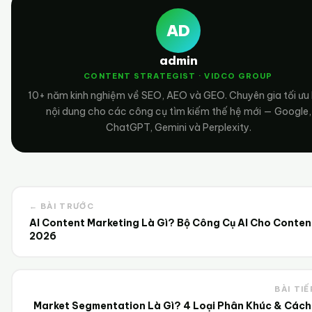
AD
admin
CONTENT STRATEGIST · VIDCO GROUP
10+ năm kinh nghiệm về SEO, AEO và GEO. Chuyên gia tối ưu
nội dung cho các công cụ tìm kiếm thế hệ mới — Google,
ChatGPT, Gemini và Perplexity.
← BÀI TRƯỚC
AI Content Marketing Là Gì? Bộ Công Cụ AI Cho Conten
2026
BÀI TIẾ
Market Segmentation Là Gì? 4 Loại Phân Khúc & Cách