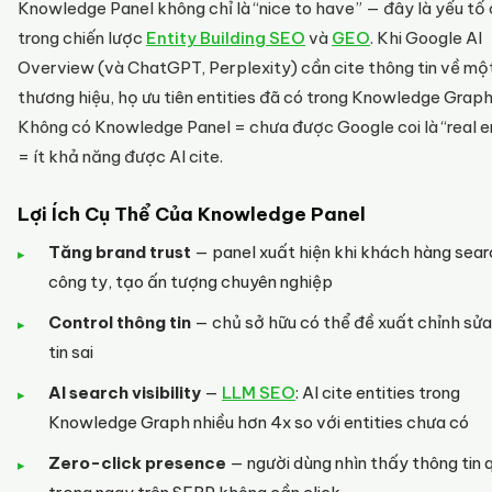
Knowledge Panel không chỉ là “nice to have” — đây là yếu tố c
trong chiến lược
Entity Building SEO
và
GEO
. Khi Google AI
Overview (và ChatGPT, Perplexity) cần cite thông tin về mộ
thương hiệu, họ ưu tiên entities đã có trong Knowledge Graph
Không có Knowledge Panel = chưa được Google coi là “real e
= ít khả năng được AI cite.
Lợi Ích Cụ Thể Của Knowledge Panel
Tăng brand trust
— panel xuất hiện khi khách hàng sear
công ty, tạo ấn tượng chuyên nghiệp
Control thông tin
— chủ sở hữu có thể đề xuất chỉnh sử
tin sai
AI search visibility
—
LLM SEO
: AI cite entities trong
Knowledge Graph nhiều hơn 4x so với entities chưa có
Zero-click presence
— người dùng nhìn thấy thông tin 