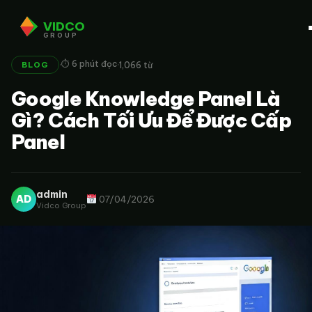
VIDCO
GROUP
·
·
⏱ 6 phút đọc
1,066 từ
BLOG
Google Knowledge Panel Là
Gì? Cách Tối Ưu Để Được Cấp
Panel
admin
AD
07/04/2026
Vidco Group