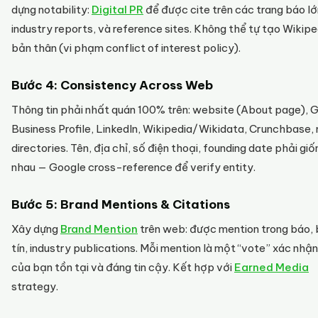
dựng notability:
Digital PR
để được cite trên các trang báo lớ
industry reports, và reference sites. Không thể tự tạo Wikipe
bản thân (vi phạm conflict of interest policy).
Bước 4: Consistency Across Web
Thông tin phải nhất quán 100% trên: website (About page), 
Business Profile, LinkedIn, Wikipedia/Wikidata, Crunchbase,
directories. Tên, địa chỉ, số điện thoại, founding date phải giố
nhau — Google cross-reference để verify entity.
Bước 5: Brand Mentions & Citations
Xây dựng
Brand Mention
trên web: được mention trong báo, 
tín, industry publications. Mỗi mention là một “vote” xác nhận
của bạn tồn tại và đáng tin cậy. Kết hợp với
Earned Media
strategy.