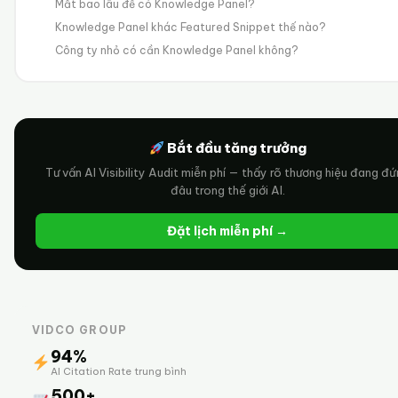
Mất bao lâu để có Knowledge Panel?
Knowledge Panel khác Featured Snippet thế nào?
Công ty nhỏ có cần Knowledge Panel không?
Bắt đầu tăng trưởng
Tư vấn AI Visibility Audit miễn phí — thấy rõ thương hiệu đang đ
đâu trong thế giới AI.
Đặt lịch miễn phí →
VIDCO GROUP
94%
AI Citation Rate trung bình
500+