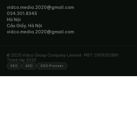
vidco.media.2020@gmail.com
034.301.8345
Hà Nội
Cầu Giấy, Hà Nội
vidco.media.2020@gmail.com
© 2025 Vidco Group Company Limited · MST: 0109352881 ·
Thành lập 2020
SEO
AEO
GEO Pioneer