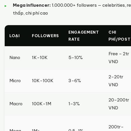
Mega influencer:
1.000.000+ followers — celebrities, 
thấp, chi phí cao
ENGAGEMENT
CHI
LOẠI
FOLLOWERS
RATE
PHÍ/POST
Free – 2tr
Nano
1K-10K
5-10%
VND
2-20tr
Micro
10K-100K
3-6%
VND
20-200tr
Macro
100K-1M
1-3%
VND
200tr-
Mega
1M+
0.5-1%