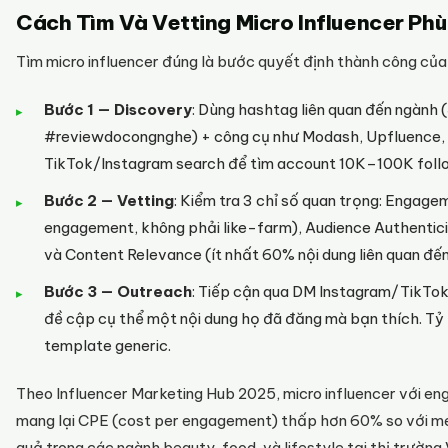
Cách Tìm Và Vetting Micro Influencer Ph
Tìm micro influencer đúng là bước quyết định thành công của 
Bước 1 — Discovery
: Dùng hashtag liên quan đến ngành
#reviewdocongnghe) + công cụ như Modash, Upfluence, 
TikTok/Instagram search để tìm account 10K–100K foll
Bước 2 — Vetting
: Kiểm tra 3 chỉ số quan trọng: Engage
engagement, không phải like-farm), Audience Authentic
và Content Relevance (ít nhất 60% nội dung liên quan đế
Bước 3 — Outreach
: Tiếp cận qua DM Instagram/TikTo
đề cập cụ thể một nội dung họ đã đăng mà bạn thích. Tỷ l
template generic.
Theo Influencer Marketing Hub 2025, micro influencer với 
mang lại CPE (cost per engagement) thấp hơn 60% so với meg
quả trong các ngành beauty, food, và lifestyle tại thị trường