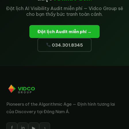
Đặt lịch AI Visibility Audit miễn phí — Vidco Group sẽ
cho bạn thấy bức tranh toàn cảnh.
Đặt lịch Audit miễn phí →
034.301.8345
VIDCO
GROUP
Pioneers of the Algorithmic Age — Định hình tương lai
của Discovery tại Đông Nam Á.
f
in
▶
♪