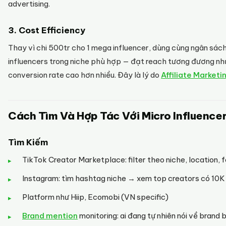
advertising.
3. Cost Efficiency
Thay vì chi 500tr cho 1 mega influencer, dùng cùng ngân sác
influencers trong niche phù hợp — đạt reach tương đương 
conversion rate cao hơn nhiều. Đây là lý do
Affiliate Marketi
Cách Tìm Và Hợp Tác Với Micro Influence
Tìm Kiếm
TikTok Creator Marketplace: filter theo niche, location, 
Instagram: tìm hashtag niche → xem top creators có 10
Platform như Hiip, Ecomobi (VN specific)
Brand mention
monitoring: ai đang tự nhiên nói về brand 