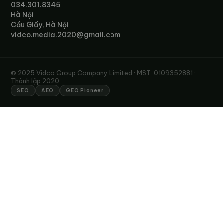
034.301.8345
Hà Nội
Cầu Giấy, Hà Nội
vidco.media.2020@gmail.com
© 2025 Vidco Group Company Limited · MST: 0109352881 ·
Thành lập 2020
SEO
AEO
GEO Pioneer