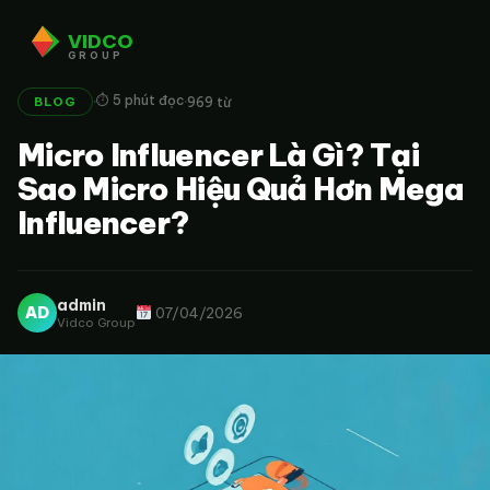
VIDCO
GROUP
·
·
⏱ 5 phút đọc
969 từ
BLOG
Micro Influencer Là Gì? Tại
Sao Micro Hiệu Quả Hơn Mega
Influencer?
admin
AD
07/04/2026
Vidco Group