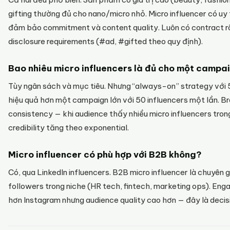
gifting thường đủ cho nano/micro nhỏ. Micro influencer có uy t
đảm bảo commitment và content quality. Luôn có contract rõ 
disclosure requirements (#ad, #gifted theo quy định).
Bao nhiêu micro influencers là đủ cho một campa
Tùy ngân sách và mục tiêu. Nhưng “always-on” strategy với 5
hiệu quả hơn một campaign lớn với 50 influencers một lần. 
consistency — khi audience thấy nhiều micro influencers trong
credibility tăng theo exponential.
Micro influencer có phù hợp với B2B không?
Có, qua LinkedIn influencers. B2B micro influencer là chuyên
followers trong niche (HR tech, fintech, marketing ops). En
hơn Instagram nhưng audience quality cao hơn — đây là deci