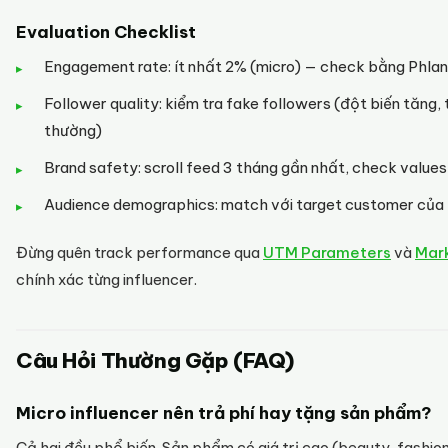
Evaluation Checklist
Engagement rate: ít nhất 2% (micro) — check bằng Phla
Follower quality: kiểm tra fake followers (đột biến tăng,
thường)
Brand safety: scroll feed 3 tháng gần nhất, check values
Audience demographics: match với target customer của
Đừng quên track performance qua
UTM Parameters
và
Mark
chính xác từng influencer.
Câu Hỏi Thường Gặp (FAQ)
Micro influencer nên trả phí hay tặng sản phẩm?
Cả hai đều phổ biến. Sản phẩm có giá trị cao (beauty, fashio