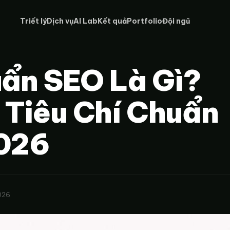
Triết lý
Dịch vụ
AI Lab
Kết quả
Portfolio
Đội ngũ
uẩn SEO Là Gì?
5 Tiêu Chí Chuẩn
026
026