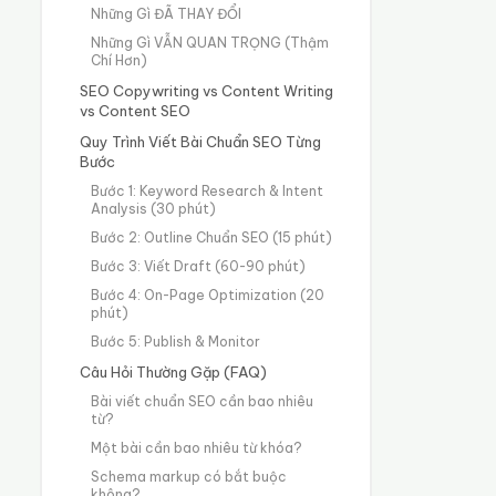
Những Gì ĐÃ THAY ĐỔI
Những Gì VẪN QUAN TRỌNG (Thậm
Chí Hơn)
SEO Copywriting vs Content Writing
vs Content SEO
Quy Trình Viết Bài Chuẩn SEO Từng
Bước
Bước 1: Keyword Research & Intent
Analysis (30 phút)
Bước 2: Outline Chuẩn SEO (15 phút)
Bước 3: Viết Draft (60-90 phút)
Bước 4: On-Page Optimization (20
phút)
Bước 5: Publish & Monitor
Câu Hỏi Thường Gặp (FAQ)
Bài viết chuẩn SEO cần bao nhiêu
từ?
Một bài cần bao nhiêu từ khóa?
Schema markup có bắt buộc
không?