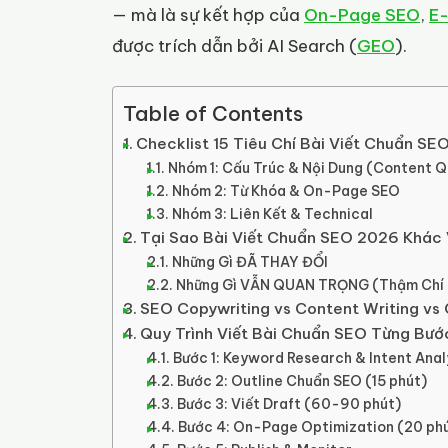
— mà là sự kết hợp của
On-Page SEO
,
E
được trích dẫn bởi AI Search (
GEO
).
Table of Contents
Checklist 15 Tiêu Chí Bài Viết Chuẩn S
Nhóm 1: Cấu Trúc & Nội Dung (Content Q
Nhóm 2: Từ Khóa & On-Page SEO
Nhóm 3: Liên Kết & Technical
Tại Sao Bài Viết Chuẩn SEO 2026 Khác
Những Gì ĐÃ THAY ĐỔI
Những Gì VẪN QUAN TRỌNG (Thậm Chí 
SEO Copywriting vs Content Writing vs
Quy Trình Viết Bài Chuẩn SEO Từng Bướ
Bước 1: Keyword Research & Intent Anal
Bước 2: Outline Chuẩn SEO (15 phút)
Bước 3: Viết Draft (60-90 phút)
Bước 4: On-Page Optimization (20 ph