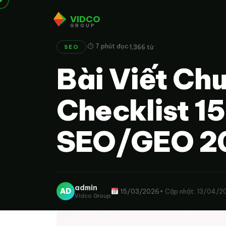
VIDCO
GROUP
·
·
⏱ 7 phút đọc
1,366 từ
SEO
Bài Viết Ch
Checklist 1
SEO/GEO 2
admin
AD
15/03/2026
• Cập nhật: 13/04/2
Vidco Group