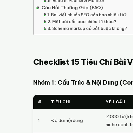
Bước 5: Publish & Monitor
Câu Hỏi Thường Gặp (FAQ)
Bài viết chuẩn SEO cần bao nhiêu từ?
Một bài cần bao nhiêu từ khóa?
Schema markup có bắt buộc không?
Checklist 15 Tiêu Chí Bài
Nhóm 1: Cấu Trúc & Nội Dung (Con
#
TIÊU CHÍ
YÊU CẦU
≥1000 từ (k
1
Độ dài nội dung
niche cạnh t