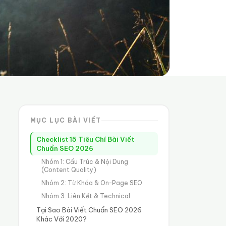
MỤC LỤC BÀI VIẾT
Checklist 15 Tiêu Chí Bài Viết
Chuẩn SEO 2026
Nhóm 1: Cấu Trúc & Nội Dung
(Content Quality)
Nhóm 2: Từ Khóa & On-Page SEO
Nhóm 3: Liên Kết & Technical
Tại Sao Bài Viết Chuẩn SEO 2026
Khác Với 2020?