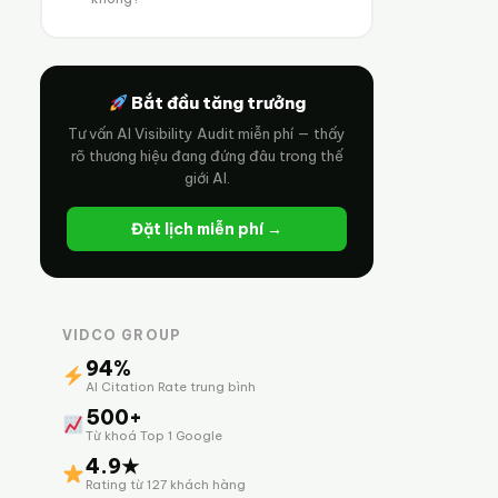
Bắt đầu tăng trưởng
Tư vấn AI Visibility Audit miễn phí — thấy
rõ thương hiệu đang đứng đâu trong thế
giới AI.
Đặt lịch miễn phí →
VIDCO GROUP
94%
AI Citation Rate trung bình
500+
Từ khoá Top 1 Google
4.9★
Rating từ 127 khách hàng