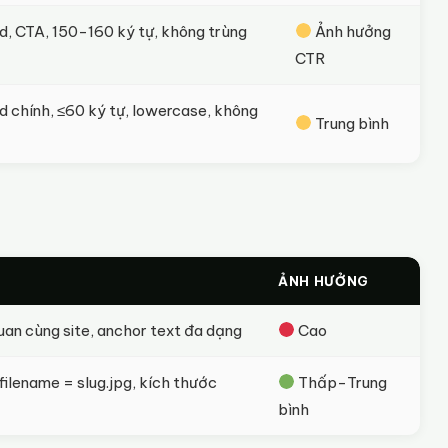
, CTA, 150-160 ký tự, không trùng
Ảnh hưởng
CTR
 chính, ≤60 ký tự, lowercase, không
Trung bình
ẢNH HƯỞNG
 quan cùng site, anchor text đa dạng
Cao
filename = slug.jpg, kích thước
Thấp-Trung
bình