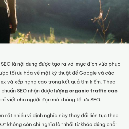
 SEO là nội dung được tạo ra với mục đích vừa phục
được tối ưu hóa về mặt kỹ thuật để Google và các
dex và xếp hạng cao trong kết quả tìm kiếm. Theo
ết chuẩn SEO nhận được
lượng organic traffic cao
chỉ viết cho người đọc mà không tối ưu SEO.
ện rất nhiều vì định nghĩa này thay đổi liên tục theo
” không còn chỉ nghĩa là “nhồi từ khóa đúng chỗ”