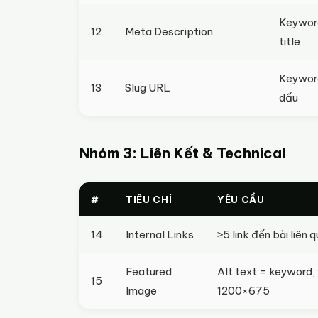
Keyword
12
Meta Description
title
Keyword
13
Slug URL
dấu
Nhóm 3: Liên Kết & Technical
#
TIÊU CHÍ
YÊU CẦU
14
Internal Links
≥5 link đến bài liên
Featured
Alt text = keyword, 
15
Image
1200×675