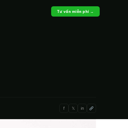
Tư vấn miễn phí →
f
𝕏
in