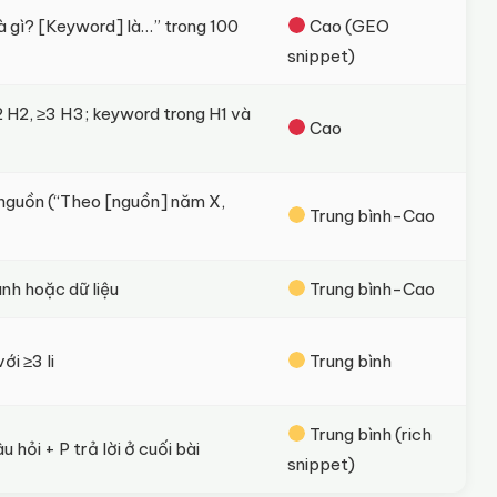
à gì? [Keyword] là…” trong 100
Cao (GEO
snippet)
 ≥2 H2, ≥3 H3; keyword trong H1 và
Cao
ó nguồn (“Theo [nguồn] năm X,
Trung bình-Cao
ánh hoặc dữ liệu
Trung bình-Cao
ới ≥3 li
Trung bình
Trung bình (rich
 hỏi + P trả lời ở cuối bài
snippet)