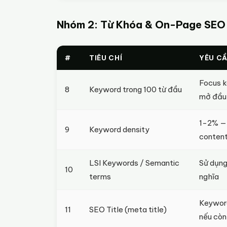
Nhóm 2: Từ Khóa & On-Page SEO
#
TIÊU CHÍ
YÊU C
Focus k
8
Keyword trong 100 từ đầu
mở đầu
1-2% — 
9
Keyword density
conten
LSI Keywords / Semantic
Sử dụng
10
terms
nghĩa
Keyword
11
SEO Title (meta title)
nếu còn