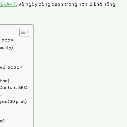
-E-A-T
, và ngày càng quan trọng hơn là khả năng
EO 2026
uality)
 Với 2020?
Hơn)
 Content SEO
c
ysis (30 phút)
út)