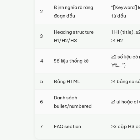
Định nghĩa rõ ràng
“[Keyword] l
2
đoạn đầu
từ đầu
Heading structure
1 H1 (title),
3
H1/H2/H3
≥1 H2
≥2 số liệu c
4
Số liệu thống kê
Y%…”)
5
Bảng HTML
≥1 bảng so s
Danh sách
6
≥1 ul hoặc ol v
bullet/numbered
7
FAQ section
≥3 cặp H3 câu