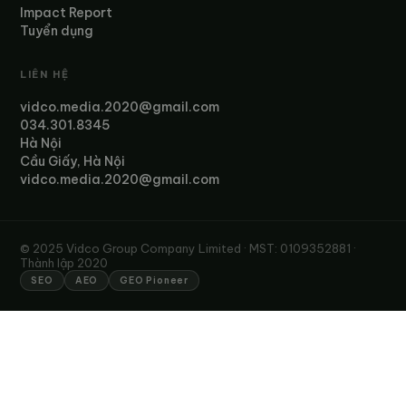
Impact Report
Tuyển dụng
LIÊN HỆ
vidco.media.2020@gmail.com
034.301.8345
Hà Nội
Cầu Giấy, Hà Nội
vidco.media.2020@gmail.com
© 2025 Vidco Group Company Limited · MST: 0109352881 ·
Thành lập 2020
SEO
AEO
GEO Pioneer