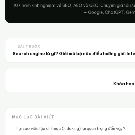
10+ năm kinh nghiệm về SEO, AEO và GEO. Chuyên gia tối ưu
— Google, ChatGPT, Gemin
← BÀI TRƯỚC
Search engine là gì? Giải mã bộ não điều hướng giới Int
Khóa học 
MỤC LỤC BÀI VIẾT
Tại sao việc lập chỉ mục (Indexing) lại quan trọng đến vậy?