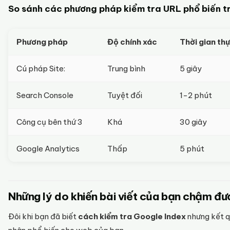
So sánh các phương pháp kiểm tra URL phổ biến 
Phương pháp
Độ chính xác
Thời gian thự
Cú pháp Site:
Trung bình
5 giây
Search Console
Tuyệt đối
1-2 phút
Công cụ bên thứ 3
Khá
30 giây
Google Analytics
Thấp
5 phút
Những lý do khiến bài viết của bạn chậm đ
Đôi khi bạn đã biết
cách kiểm tra Google Index
nhưng kết q