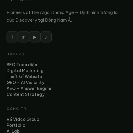
GROUP
Pioneers of the Algorithmic Age — Định hình tương lai
của Discovery tại Đông Nam Á.
f
in
▶
♪
DỊCH VỤ
SEO Toàn diện
Digital Marketing
Thiết kế Website
GEO – AI Visibility
AEO – Answer Engine
Content Strategy
CÔNG TY
Về Vidco Group
Portfolio
AI Lab