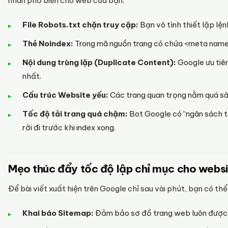
nhân phổ biến cho web của bạn.
File Robots.txt chặn truy cập:
Bạn vô tình thiết lập lệ
Thẻ Noindex:
Trong mã nguồn trang có chứa <meta name
Nội dung trùng lặp (Duplicate Content):
Google ưu tiê
nhất.
Cấu trúc Website yếu:
Các trang quan trọng nằm quá sâu
Tốc độ tải trang quá chậm:
Bot Google có “ngân sách th
rời đi trước khi index xong.
Mẹo thúc đẩy tốc độ lập chỉ mục cho webs
Để bài viết xuất hiện trên Google chỉ sau vài phút, bạn có th
Khai báo Sitemap:
Đảm bảo sơ đồ trang web luôn được 