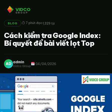
VIDCO
GROUP
·
·
⏱ 7 phút đọc
1,329 từ
BLOG
Cách kiểm tra Google Index:
Bí quyết để bài viết lọt Top
admin
AD
04/04/2026
Vidco Group