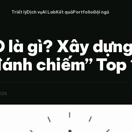
Triết lý
Dịch vụ
AI Lab
Kết quả
Portfolio
Đội ngũ
 là gì? Xây dựng
ánh chiếm” Top 
2026