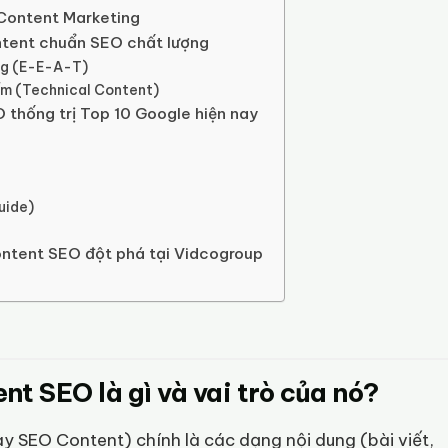
 Content Marketing
ntent chuẩn SEO chất lượng
ùng (E-E-A-T)
iếm (Technical Content)
thống trị Top 10 Google hiện nay
uide)
Content SEO đột phá tại Vidcogroup
t SEO là gì và vai trò của nó?
y SEO Content) chính là các dạng nội dung (bài viết,