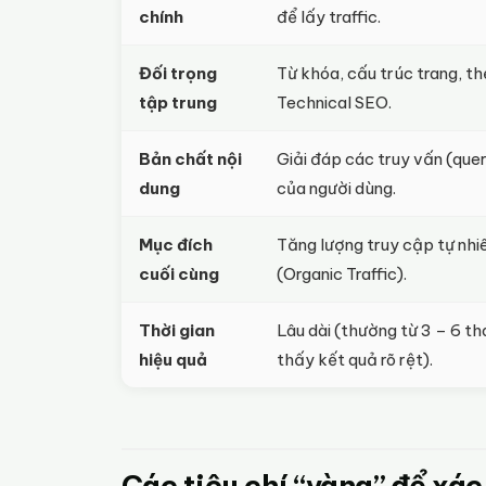
chính
để lấy traffic.
Đối trọng
Từ khóa, cấu trúc trang, th
tập trung
Technical SEO.
Bản chất nội
Giải đáp các truy vấn (que
dung
của người dùng.
Mục đích
Tăng lượng truy cập tự nhi
cuối cùng
(Organic Traffic).
Thời gian
Lâu dài (thường từ 3 – 6 t
hiệu quả
thấy kết quả rõ rệt).
Các tiêu chí “vàng” để xá