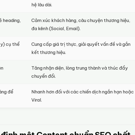
hệ lâu dài.
ẻ heading,
Cảm xúc khách hàng, câu chuyện thương hiệu,
đa kênh (Social, Email).
ry) cụ thể
Cung cấp giá trị thực, giải quyết vấn đề và gắn
kết thương hiệu.
ên
Tăng nhận diện, lòng trung thành và thúc đẩy
chuyển đổi.
háng để
Nhanh hơn đối với các chiến dịch ngắn hạn hoặc
Viral.
c định một Content chuẩn SEO chất