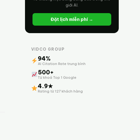
giới AI.
Đặt lịch miễn phí →
VIDCO GROUP
94%
AI Citation Rate trung bình
500+
Từ khoá Top 1 Google
4.9★
Rating từ 127 khách hàng