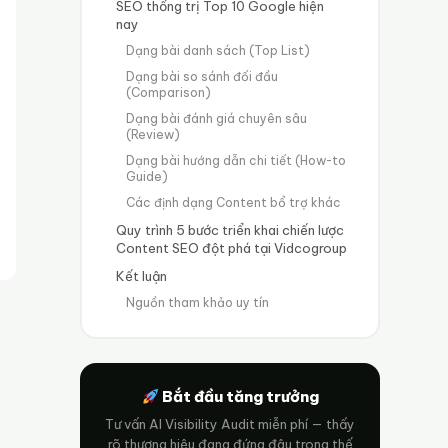
SEO thống trị Top 10 Google hiện
nay
Dạng bài danh sách (Top List)
Dạng bài so sánh đối đầu
(Comparison)
Dạng bài đánh giá chuyên sâu
(Review)
Dạng bài hướng dẫn chi tiết (How-to
Guide)
Các định dạng Content bổ trợ khác
Quy trình 5 bước triển khai chiến lược
Content SEO đột phá tại Vidcogroup
Kết luận
Nguồn tham khảo uy tín
Bắt đầu tăng trưởng
Tư vấn AI Visibility Audit miễn phí — thấy
rõ thương hiệu đang đứng đâu trong thế