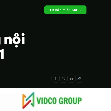
Tư vấn miễn phí →
 nội
1
f
𝕏
in