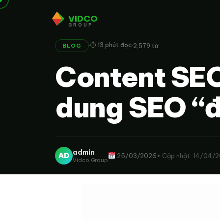
VIDCO
GROUP
·
·
⏱ 13 phút đọc
2,579 từ
BLOG
Content SEO
dung SEO “đ
admin
AD
25/03/2026
• Cập nhật: 14/04/
Vidco Group