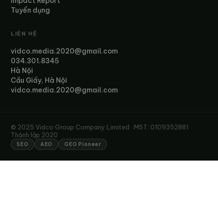
Impact Report
Tuyển dụng
LIÊN HỆ
vidco.media.2020@gmail.com
034.301.8345
Hà Nội
Cầu Giấy, Hà Nội
vidco.media.2020@gmail.com
© 2025 Vidco Group Company Limited · MST: 0109352881 ·
Thành lập 2020
SEO
AEO
GEO Pioneer