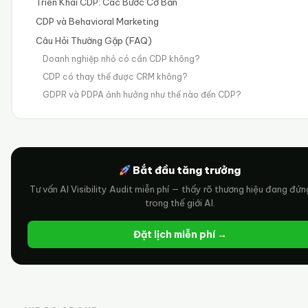
Triển Khai CDP: Các Bước Cơ Bản
CDP và Behavioral Marketing
Câu Hỏi Thường Gặp (FAQ)
Doanh nghiệp nhỏ có cần CDP không?
CDP có thay thế được CRM không?
GDPR và PDPA ảnh hưởng như thế nào đến CDP?
Bắt đầu tăng trưởng
Tư vấn AI Visibility Audit miễn phí — thấy rõ thương hiệu đang đứ
trong thế giới AI.
Đặt lịch miễn phí →