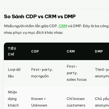
So Sánh CDP vs CRM vs DMP
Nhiều người nhầm lẫn giữa CDP,
CRM
và DMP. Đây là ba công
nhau phục vụ mục đích khác nhau:
TIÊU
CDP
CRM
DMP
CHÍ
First-
Loại dữ
First-party,
Third-p
party,
liệu
mọi nguồn
anonym
sales focus
Nhận
dạng
Known +
Chỉ known
Chủ yếu
khách
Unknown
customers
anonym