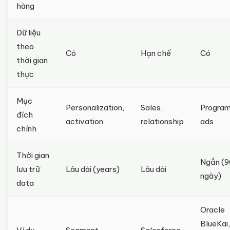
hàng
Dữ liệu
theo
Có
Hạn chế
Có
thời gian
thực
Mục
Personalization,
Sales,
Progra
đích
activation
relationship
ads
chính
Thời gian
Ngắn (9
lưu trữ
Lâu dài (years)
Lâu dài
ngày)
data
Oracle
BlueKai,