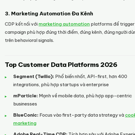
3. Marketing Automation Đa Kênh
CDP kết nối với
marketing automation
platforms để trigger
campaign phù hợp đúng thời điểm, đúng kênh, đúng người dù
trên behavioral signals.
Top Customer Data Platforms 2026
Segment (Twilio):
Phổ biến nhất, API-first, hơn 400
integrations, phù hợp startups và enterprise
mParticle:
Mạnh về mobile data, phù hợp app-centric
businesses
BlueConic:
Focus vào first-party data strategy và
cook
marketing
Adobe Real-Time CDP:
Tích hợp sâu với Adobe Exper