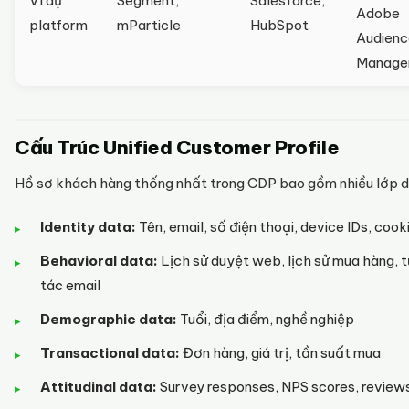
Ví dụ
Segment,
Salesforce,
Adobe
platform
mParticle
HubSpot
Audienc
Manage
Cấu Trúc Unified Customer Profile
Hồ sơ khách hàng thống nhất trong CDP bao gồm nhiều lớp dữ
Identity data:
Tên, email, số điện thoại, device IDs, cook
Behavioral data:
Lịch sử duyệt web, lịch sử mua hàng, 
tác email
Demographic data:
Tuổi, địa điểm, nghề nghiệp
Transactional data:
Đơn hàng, giá trị, tần suất mua
Attitudinal data:
Survey responses, NPS scores, review