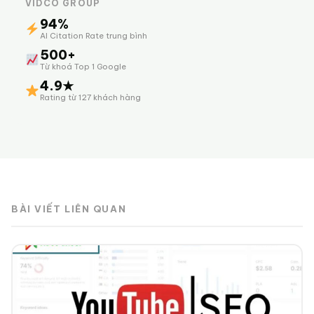
VIDCO GROUP
94%
AI Citation Rate trung bình
500+
Từ khoá Top 1 Google
4.9★
Rating từ 127 khách hàng
BÀI VIẾT LIÊN QUAN