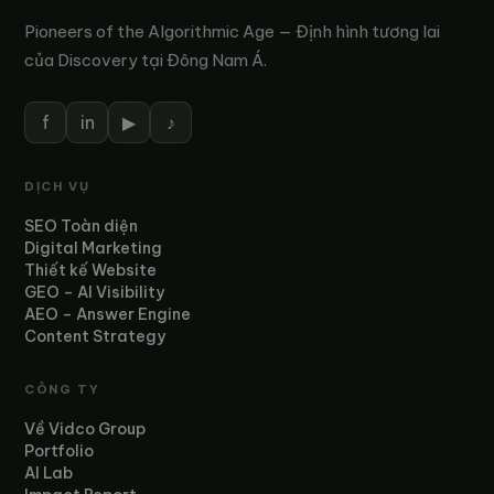
Pioneers of the Algorithmic Age — Định hình tương lai
của Discovery tại Đông Nam Á.
f
in
▶
♪
DỊCH VỤ
SEO Toàn diện
Digital Marketing
Thiết kế Website
GEO – AI Visibility
AEO – Answer Engine
Content Strategy
CÔNG TY
Về Vidco Group
Portfolio
AI Lab