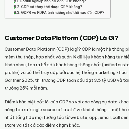
Doanh nghiệp nhỏ có cần CDP không?
CDP có thay thế được CRM không?
GDPR và PDPA ảnh hưởng như thế nào đến CDP?
Customer Data Platform (CDP) Là Gì?
Customer Data Platform (CDP) là gì? CDP là một hệ thống 
mềm thu thập, hợp nhất và quản lý dữ liệu khách hàng từ nhi
khác nhau, tạo ra hồ sơ khách hàng thống nhất (unified cus
profile) và có thể truy cập bởi các hệ thống marketing khác.
Gartner 2025, thị trường CDP toàn cầu đạt 3.5 tỷ USD và tă
trưởng 25% mỗi năm.
Điểm khác biệt cốt lõi của CDP so với các công cụ data khác
năng tạo ra “single source of truth” về khách hàng — một hồ 
nhất tổng hợp mọi tương tác từ website, app, email, call cen
store và tất cả các điểm chạm khác.