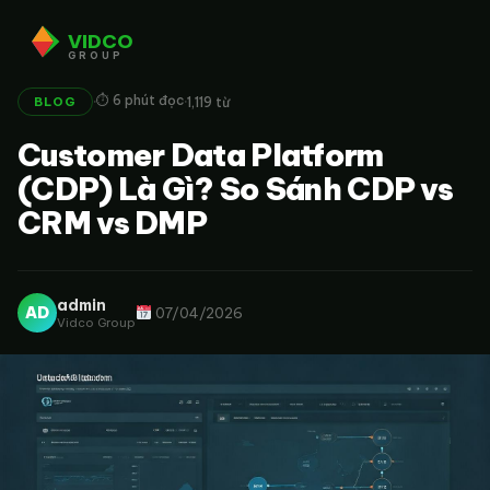
VIDCO
GROUP
·
·
⏱ 6 phút đọc
1,119 từ
BLOG
Customer Data Platform
(CDP) Là Gì? So Sánh CDP vs
CRM vs DMP
admin
AD
07/04/2026
Vidco Group