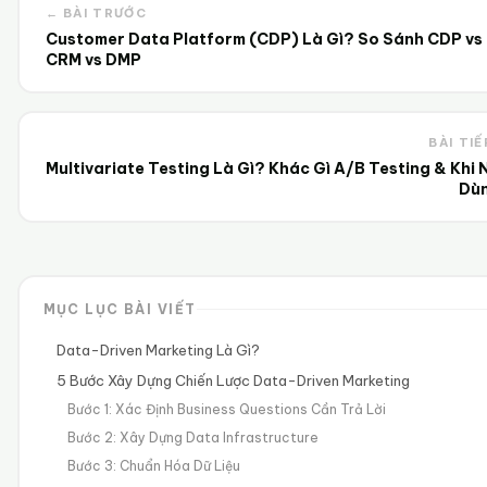
← BÀI TRƯỚC
Customer Data Platform (CDP) Là Gì? So Sánh CDP vs
CRM vs DMP
BÀI TIẾ
Multivariate Testing Là Gì? Khác Gì A/B Testing & Khi 
Dù
MỤC LỤC BÀI VIẾT
Data-Driven Marketing Là Gì?
5 Bước Xây Dựng Chiến Lược Data-Driven Marketing
Bước 1: Xác Định Business Questions Cần Trả Lời
Bước 2: Xây Dựng Data Infrastructure
Bước 3: Chuẩn Hóa Dữ Liệu