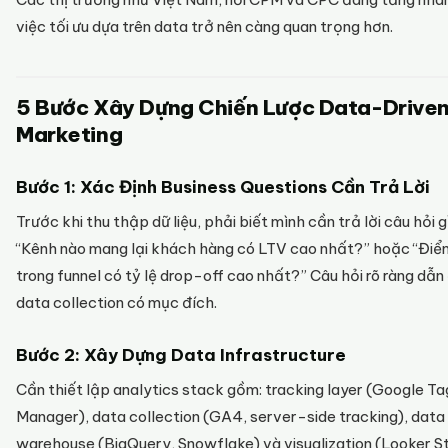
việc tối ưu dựa trên data trở nên càng quan trọng hơn.
5 Bước Xây Dựng Chiến Lược Data-Drive
Marketing
Bước 1: Xác Định Business Questions Cần Trả Lời
Trước khi thu thập dữ liệu, phải biết mình cần trả lời câu hỏi gì
“Kênh nào mang lại khách hàng có LTV cao nhất?” hoặc “Điể
trong funnel có tỷ lệ drop-off cao nhất?” Câu hỏi rõ ràng dẫn
data collection có mục đích.
Bước 2: Xây Dựng Data Infrastructure
Cần thiết lập analytics stack gồm: tracking layer (Google Ta
Manager), data collection (GA4, server-side tracking), data
warehouse (BigQuery, Snowflake) và visualization (Looker St