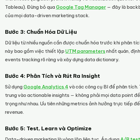
Tableau). Đừng bỏ qua
Google Tag Manager
— đây là back
của mọi data-driven marketing stack.
Bước 3: Chuẩn Hóa Dữ Liệu
Dữ liệu từ nhiều nguồn cần được chuẩn hóa trước khi phân tíc
này bao gồm việc thiết lập
UTM parameters
nhất quán, định
events tracking rõ ràng và xây dựng data dictionary.
Bước 4: Phân Tích và Rút Ra Insight
Sử dụng
Google Analytics 4
và các công cụ BI để phân tích.
trung vào actionable insights — không phải mọi data point đ
trọng như nhau. Ưu tiên những metrics ảnh hưởng trực tiếp đế
revenue.
Bước 5: Test, Learn và Optimize
Data-driven marketing là vòng lặp liên tục. Áp dụng
A/B tes