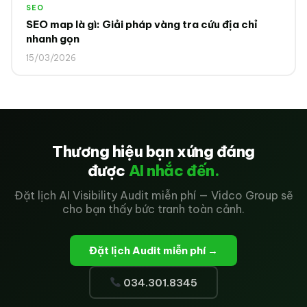
SEO
SEO map là gì: Giải pháp vàng tra cứu địa chỉ
nhanh gọn
15/03/2026
Thương hiệu bạn xứng đáng
được
AI nhắc đến.
Đặt lịch AI Visibility Audit miễn phí — Vidco Group sẽ
cho bạn thấy bức tranh toàn cảnh.
Đặt lịch Audit miễn phí →
034.301.8345