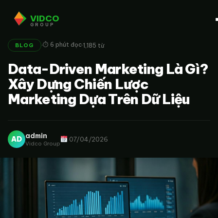
VIDCO
GROUP
·
·
⏱ 6 phút đọc
1,185 từ
BLOG
Data-Driven Marketing Là Gì?
Xây Dựng Chiến Lược
Marketing Dựa Trên Dữ Liệu
admin
AD
07/04/2026
Vidco Group