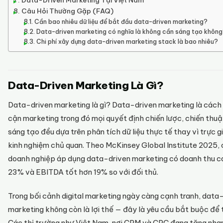
Data-Driven Marketing Tại Việt Nam
Câu Hỏi Thường Gặp (FAQ)
Cần bao nhiêu dữ liệu để bắt đầu data-driven marketing?
Data-driven marketing có nghĩa là không cần sáng tạo khôn
Chi phí xây dựng data-driven marketing stack là bao nhiêu?
Data-Driven Marketing Là Gì?
Data-driven marketing là gì? Data-driven marketing là cách 
cận marketing trong đó mọi quyết định chiến lược, chiến thuậ
sáng tạo đều dựa trên phân tích dữ liệu thực tế thay vì trực g
kinh nghiệm chủ quan. Theo McKinsey Global Institute 2025,
doanh nghiệp áp dụng data-driven marketing có doanh thu c
23% và EBITDA tốt hơn 19% so với đối thủ.
Trong bối cảnh digital marketing ngày càng cạnh tranh, data
marketing không còn là lợi thế — đây là yêu cầu bắt buộc để t
Các thị trường như Việt Nam, nơi CPM và CPC đang tăng nha