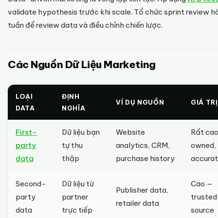
validate hypothesis trước khi scale. Tổ chức sprint review h
tuần để review data và điều chỉnh chiến lược.
Các Nguồn Dữ Liệu Marketing
LOẠI
ĐỊNH
VÍ DỤ NGUỒN
GIÁ TRỊ
DATA
NGHĨA
First-
Dữ liệu bạn
Website
Rất ca
party
tự thu
analytics, CRM,
owned,
data
thập
purchase history
accura
Second-
Dữ liệu từ
Cao —
Publisher data,
party
partner
trusted
retailer data
data
trực tiếp
source