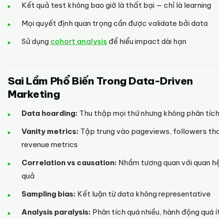
Kết quả test không bao giờ là thất bại — chỉ là learning
Mọi quyết định quan trọng cần được validate bởi data
Sử dụng
cohort analysis
để hiểu impact dài hạn
Sai Lầm Phổ Biến Trong Data-Driven
Marketing
Data hoarding:
Thu thập mọi thứ nhưng không phân tíc
Vanity metrics:
Tập trung vào pageviews, followers tha
revenue metrics
Correlation vs causation:
Nhầm tương quan với quan h
quả
Sampling bias:
Kết luận từ data không representative
Analysis paralysis:
Phân tích quá nhiều, hành động quá í