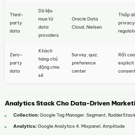
Dữ liệu
Third-
Thấp d
mua từ
Oracle Data
party
privacy
data
Cloud, Nielsen
data
regulat
providers
Khách
Zero-
Survey, quiz,
Rất ca
hàng chủ
party
preference
explicit
động chia
data
center
consen
sẻ
Analytics Stack Cho Data-Driven Market
Collection:
Google Tag Manager, Segment, RudderStac
Analytics:
Google Analytics 4, Mixpanel, Amplitude