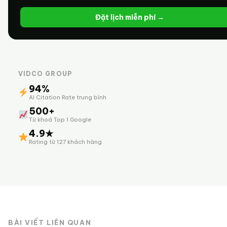
Đặt lịch miễn phí →
VIDCO GROUP
94%
AI Citation Rate trung bình
500+
Từ khoá Top 1 Google
4.9★
Rating từ 127 khách hàng
BÀI VIẾT LIÊN QUAN