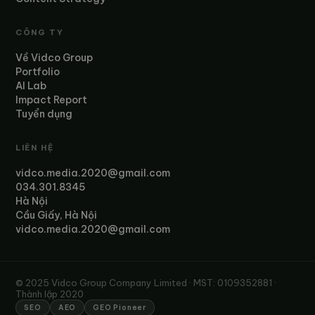
CÔNG TY
Về Vidco Group
Portfolio
AI Lab
Impact Report
Tuyển dụng
LIÊN HỆ
vidco.media.2020@gmail.com
034.301.8345
Hà Nội
Cầu Giấy, Hà Nội
vidco.media.2020@gmail.com
© 2025 Vidco Group Company Limited · MST: 0109352881 ·
Thành lập 2020
SEO
AEO
GEO Pioneer