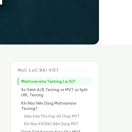
MỤC LỤC BÀI VIẾT
Multivariate Testing Là Gì?
So Sánh A/B Testing vs MVT vs Split
URL Testing
Khi Nào Nên Dùng Multivariate
Testing?
Điều Kiện Phù Hợp Để Chạy MVT
Khi Nào KHÔNG Nên Dùng MVT
Cách Tính Sample Size Cho MVT