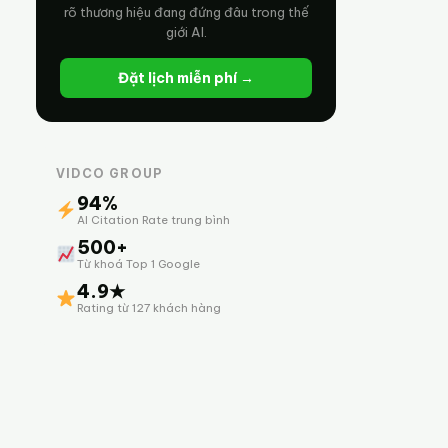
rõ thương hiệu đang đứng đâu trong thế
giới AI.
Đặt lịch miễn phí →
VIDCO GROUP
94%
AI Citation Rate trung bình
500+
Từ khoá Top 1 Google
4.9★
Rating từ 127 khách hàng