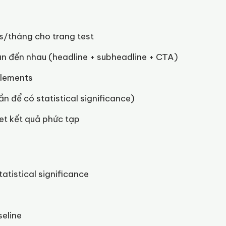
rs/tháng cho trang test
an đến nhau (headline + subheadline + CTA)
elements
ần để có statistical significance)
et kết quả phức tạp
atistical significance
seline