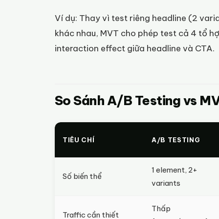
Ví dụ: Thay vì test riêng headline (2 var
khác nhau, MVT cho phép test cả 4 tổ hợ
interaction effect giữa headline và CTA.
So Sánh A/B Testing vs MV
TIÊU CHÍ
A/B TESTING
1 element, 2+
Số biến thể
variants
Thấp
Traffic cần thiết