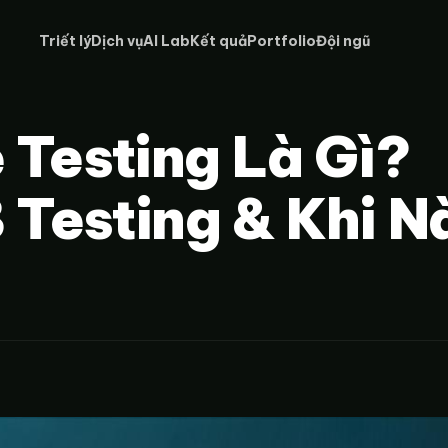
Triết lý
Dịch vụ
AI Lab
Kết quả
Portfolio
Đội ngũ
 Testing Là Gì?
 Testing & Khi N