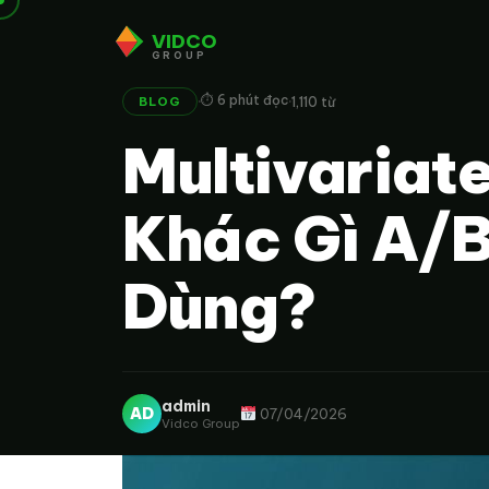
VIDCO
GROUP
·
·
⏱ 6 phút đọc
1,110 từ
BLOG
Multivariate
Khác Gì A/B
Dùng?
admin
AD
07/04/2026
Vidco Group