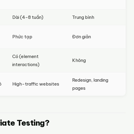
Dài (4-8 tuần)
Trung bình
Phức tạp
Đơn giản
Có (element
Không
interactions)
Redesign, landing
ô
High-traffic websites
pages
iate Testing?