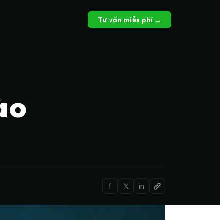
Tư vấn miễn phí →
ào
f
𝕏
in