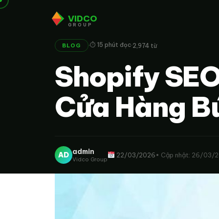
VIDCO
GROUP
·
·
⏱ 15 phút đọc
2,974 từ
BLOG
Shopify SEO
Cửa Hàng B
admin
AD
22/03/2026
• Cập nhật: 26/03/
Vidco Group