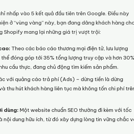
hỉ nhấp vào 5 kết quả đầu tiên trên Google. Điều này
 hiện ở “vùng vàng” này, bạn đang dâng khách hàng ch
g Shopify mang lại những giá trị vượt trội:
cao:
Theo các báo cáo thương mại điện tử, lưu lượng
có thể đóng góp tới 35% tổng lượng truy cập và hơn 30
 nhu cầu thực, đang chủ động tìm kiếm sản phẩm.
c với quảng cáo trả phí (Ads) – dừng tiền là dừng
 và thu hút khách hàng liên tục mà không tốn chi phí trê
ời dùng:
Một website chuẩn SEO thường đi kèm với tốc
à nội dung hữu ích, từ đó xây dựng lòng tin vững chắc v