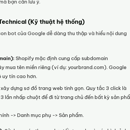
mà bạn cần lưu ý.
Technical (Kỹ thuật hệ thống)
con bot của Google dễ dàng thu thập và hiểu nội dung
main):
Shopify mặc định cung cấp subdomain
ãy mua tên miền riêng (ví dụ:
yourbrand.com
). Google
ộ uy tín cao hơn.
xây dựng sơ đồ trang web tinh gọn. Quy tắc 3 click là
 3 lần nhấp chuột để đi từ trang chủ đến bất kỳ sản ph
hính -> Danh mục phụ -> Sản phẩm.