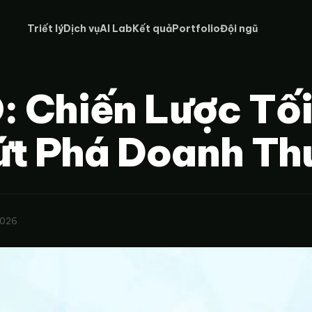
Triết lý
Dịch vụ
AI Lab
Kết quả
Portfolio
Đội ngũ
: Chiến Lược Tối
ứt Phá Doanh Th
2026