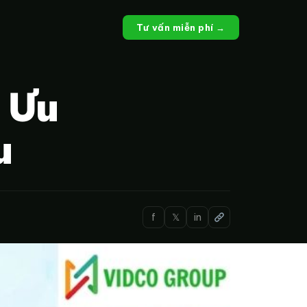
Tư vấn miễn phí →
 Ưu
u
f
𝕏
in