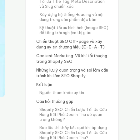
Tối ưu Title Tag, Meta Description
và Slug chuẩn xác
Xây dựng hệ thống Heading và nội
dung trang sản phẩm độc bản
Kỹ thuật tối ưu hình ảnh (Image SEO)
để tăng trải nghiệm thị giác
Chiến thuật SEO Off-page và xây
dựng uy tín thương hiệu (E-E-A-T)
Content Marketing: Vũ khí tối thượng
trong Shopify SEO
Những lưu ý quan trọng và sai lầm cần
tránh khi làm SEO Shopify
Kết luận
Nguồn tham khảo uy tín
Câu hỏi thường gặp
Shopify SEO: Chiến Lược Tối Ưu Cửa
Hàng Bứt Phá Doanh Thu có quan
trọng không?
Bao lâu thì thấy kết quả khi áp dụng
Shopify SEO: Chiến Lược Tối Ưu Cửa
Hàng Bứt Phá Doanh Thu?