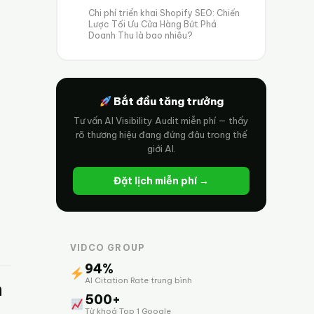
Chi phí triển khai Shopify SEO: Chiến
Lược Tối Ưu Cửa Hàng Bứt Phá
Doanh Thu là bao nhiêu?
Bắt đầu tăng trưởng
Tư vấn AI Visibility Audit miễn phí — thấy
rõ thương hiệu đang đứng đâu trong thế
giới AI.
Đặt lịch miễn phí →
VIDCO GROUP
94%
AI Citation Rate trung bình
h
500+
Từ khoá Top 1 Google