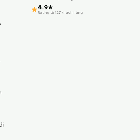
4.9★
Rating từ 127 khách hàng
o
%
n
ới