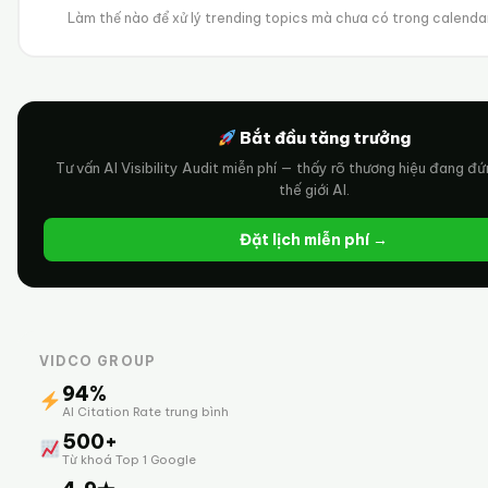
Làm thế nào để xử lý trending topics mà chưa có trong calenda
Bắt đầu tăng trưởng
Tư vấn AI Visibility Audit miễn phí — thấy rõ thương hiệu đang đ
thế giới AI.
Đặt lịch miễn phí →
VIDCO GROUP
94%
AI Citation Rate trung bình
500+
Từ khoá Top 1 Google