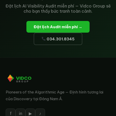
Đặt lịch AI Visibility Audit miễn phí — Vidco Group sẽ
cho bạn thấy bức tranh toàn cảnh.
Đặt lịch Audit miễn phí →
034.301.8345
VIDCO
GROUP
Pioneers of the Algorithmic Age — Định hình tương lai
của Discovery tại Đông Nam Á.
f
in
▶
♪