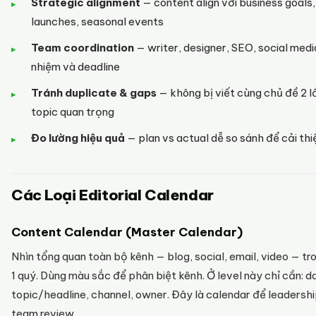
Strategic alignment
— content align với business goals
launches, seasonal events
Team coordination
— writer, designer, SEO, social media
nhiệm và deadline
Tránh duplicate & gaps
— không bị viết cùng chủ đề 2 l
topic quan trọng
Đo lường hiệu quả
— plan vs actual dễ so sánh để cải thi
Các Loại Editorial Calendar
Content Calendar (Master Calendar)
Nhìn tổng quan toàn bộ kênh — blog, social, email, video — tr
1 quý. Dùng màu sắc để phân biệt kênh. Ở level này chỉ cần: d
topic/headline, channel, owner. Đây là calendar để leadersh
team review.