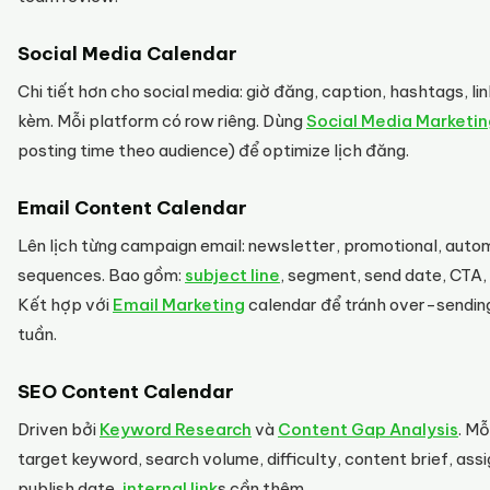
Social Media Calendar
Chi tiết hơn cho social media: giờ đăng, caption, hashtags, lin
kèm. Mỗi platform có row riêng. Dùng
Social Media Marketin
posting time theo audience) để optimize lịch đăng.
Email Content Calendar
Lên lịch từng campaign email: newsletter, promotional, aut
sequences. Bao gồm:
subject line
, segment, send date, CTA,
Kết hợp với
Email Marketing
calendar để tránh over-sending
tuần.
SEO Content Calendar
Driven bởi
Keyword Research
và
Content Gap Analysis
. Mỗ
target keyword, search volume, difficulty, content brief, assi
publish date,
internal link
s cần thêm.