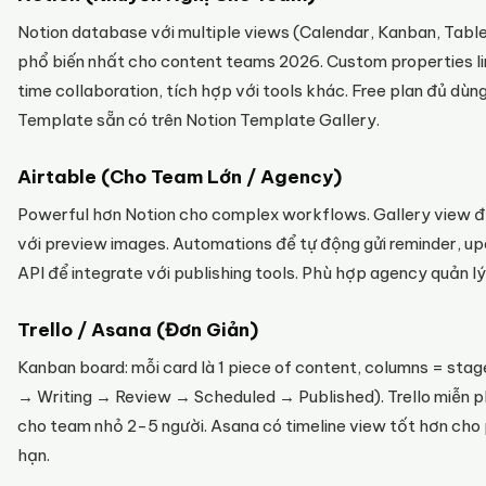
Notion database với multiple views (Calendar, Kanban, Table
phổ biến nhất cho content teams 2026. Custom properties li
time collaboration, tích hợp với tools khác. Free plan đủ dùn
Template sẵn có trên Notion Template Gallery.
Airtable (Cho Team Lớn / Agency)
Powerful hơn Notion cho complex workflows. Gallery view 
với preview images. Automations để tự động gửi reminder, up
API để integrate với publishing tools. Phù hợp agency quản lý 
Trello / Asana (Đơn Giản)
Kanban board: mỗi card là 1 piece of content, columns = stag
→ Writing → Review → Scheduled → Published). Trello miễn ph
cho team nhỏ 2-5 người. Asana có timeline view tốt hơn cho 
hạn.