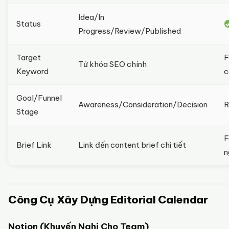
Idea/In
Status
Progress/Review/Published
Target
F
Từ khóa SEO chính
Keyword
c
Goal/Funnel
Awareness/Consideration/Decision
R
Stage
F
Brief Link
Link đến content brief chi tiết
n
Công Cụ Xây Dựng Editorial Calendar
Notion (Khuyến Nghị Cho Team)