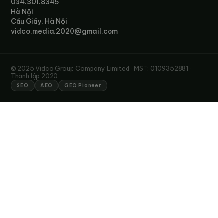
034.301.8345
Hà Nội
Cầu Giấy, Hà Nội
vidco.media.2020@gmail.com
© 2025 Vidco Group Company Limited · MST: 0109352881 ·
Thành lập 2020
SEO
AEO
GEO Pioneer