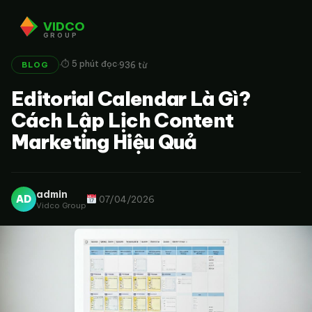
VIDCO
GROUP
·
·
⏱ 5 phút đọc
936 từ
BLOG
Editorial Calendar Là Gì?
Cách Lập Lịch Content
Marketing Hiệu Quả
admin
AD
07/04/2026
Vidco Group