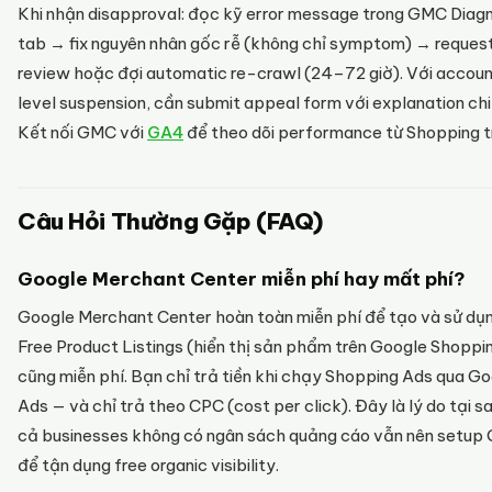
Khi nhận disapproval: đọc kỹ error message trong GMC Diag
tab → fix nguyên nhân gốc rễ (không chỉ symptom) → reques
review hoặc đợi automatic re-crawl (24–72 giờ). Với accou
level suspension, cần submit appeal form với explanation chi 
Kết nối GMC với
GA4
để theo dõi performance từ Shopping tr
Câu Hỏi Thường Gặp (FAQ)
Google Merchant Center miễn phí hay mất phí?
Google Merchant Center hoàn toàn miễn phí để tạo và sử dụn
Free Product Listings (hiển thị sản phẩm trên Google Shoppi
cũng miễn phí. Bạn chỉ trả tiền khi chạy Shopping Ads qua G
Ads — và chỉ trả theo CPC (cost per click). Đây là lý do tại s
cả businesses không có ngân sách quảng cáo vẫn nên setu
để tận dụng free organic visibility.