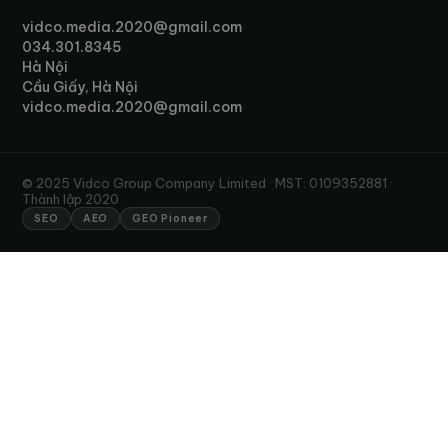
vidco.media.2020@gmail.com
034.301.8345
Hà Nội
Cầu Giấy, Hà Nội
vidco.media.2020@gmail.com
© 2025 Vidco Group Company Limited · MST: 0109352881 ·
Thành lập 2020
SEO
AEO
GEO Pioneer