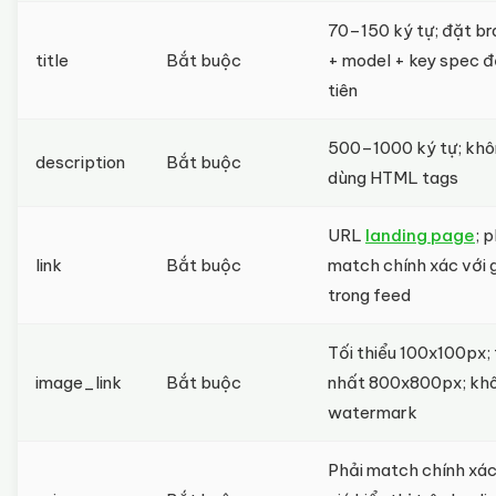
70–150 ký tự; đặt br
title
Bắt buộc
+ model + key spec 
tiên
500–1000 ký tự; khô
description
Bắt buộc
dùng HTML tags
URL
landing page
; 
link
Bắt buộc
match chính xác với 
trong feed
Tối thiểu 100x100px;
image_link
Bắt buộc
nhất 800x800px; kh
watermark
Phải match chính xác