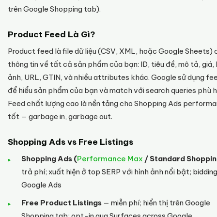
trên Google Shopping tab).
Product Feed Là Gì?
Product feed là file dữ liệu (CSV, XML, hoặc Google Sheets)
thông tin về tất cả sản phẩm của bạn: ID, tiêu đề, mô tả, giá, 
ảnh, URL, GTIN, và nhiều attributes khác. Google sử dụng fe
để hiểu sản phẩm của bạn và match với search queries phù 
Feed chất lượng cao là nền tảng cho Shopping Ads perform
tốt — garbage in, garbage out.
Shopping Ads vs Free Listings
Shopping Ads (
Performance Max
/ Standard Shoppin
trả phí; xuất hiện ở top SERP với hình ảnh nổi bật; biddin
Google Ads
Free Product Listings
— miễn phí; hiển thị trên Google
Shopping tab; opt-in qua Surfaces across Google