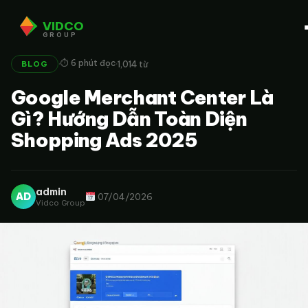
VIDCO
GROUP
·
·
⏱ 6 phút đọc
1,014 từ
BLOG
Google Merchant Center Là
Gì? Hướng Dẫn Toàn Diện
Shopping Ads 2025
admin
AD
07/04/2026
Vidco Group