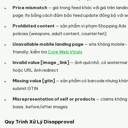
Price mismatch
— giá trong feed khác với giá trên landi
page; fix bằng cách đảm bảo feed update đồng bộ với 
Prohibited content
— sản phẩm vi phạm Shopping Ads
policies (weapons, adult content, counterfeit)
Unavailable mobile landing page
— site không mobile-
friendly; kiểm tra
Core Web Vitals
Invalid value [image_link]
— ảnh quá nhỏ, có watermar
hoặc URL ảnh redirect
Missing value [gtin]
— sản phẩm có barcode nhưng khô
submit GTIN
Misrepresentation of self or products
— claims không
basis, before/after images
Quy Trình Xử Lý Disapproval