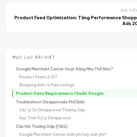
BÀI TIẾ
Product Feed Optimization: Tăng Performance Shopp
Ads 2
MỤC LỤC BÀI VIẾT
Google Merchant Center Hoạt Động Như Thế Nào?
Product Feed Là Gì?
Shopping Ads vs Free Listings
Product Data Requirements Chuẩn Google
Troubleshoot Disapprovals Phổ Biến
Các Lý Do Disapproval Thường Gặp
Quy Trình Xử Lý Disapproval
Câu Hỏi Thường Gặp (FAQ)
Google Merchant Center miễn phí hay mất phí?