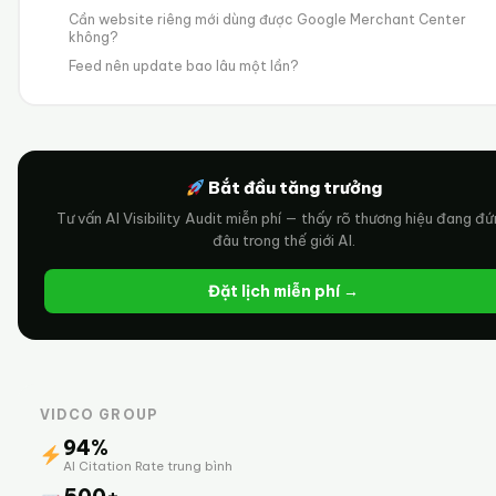
Cần website riêng mới dùng được Google Merchant Center
không?
Feed nên update bao lâu một lần?
Bắt đầu tăng trưởng
Tư vấn AI Visibility Audit miễn phí — thấy rõ thương hiệu đang đ
đâu trong thế giới AI.
Đặt lịch miễn phí →
VIDCO GROUP
94%
AI Citation Rate trung bình