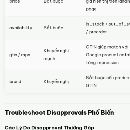
price
Bắt buộc
giá hiển thị trên landi
page
in_stock / out_of_s
availability
Bắt buộc
/ preorder
GTIN giúp match với
Khuyến nghị
gtin / mpn
Google product cata
mạnh
tăng impression
Bắt buộc nếu produc
brand
Khuyến nghị
GTIN
Troubleshoot Disapprovals Phổ Biến
Các Lý Do Disapproval Thường Gặp