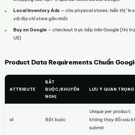
Local Inventory Ads
— cho physical stores; hiển thị “In 
với địa chỉ store gần nhất
Buy on Google
— checkout trực tiếp trên Google (thị tr
US)
Product Data Requirements Chuẩn Googl
BẮT
ATTRIBUTE
BUỘC/KHUYẾN
LƯU Ý QUAN TRỌNG
NGHỊ
Unique per product;
id
Bắt buộc
không thay đổi sau kh
submit