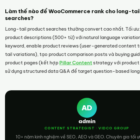
Làm thế nào để WooCommerce rank cho long-tai
searches?
Long-tail product searches thường convert cao nhất. Tối ưu: 
product descriptions (500+ từ) với natural language variatio
keyword, enable product reviews (user-generated content 
tail variations), tạo product comparison posts và buying guid
product pages (kết hợp
Pillar Content
strategy với product
sử dụng structured data Q&A để target question-based long-
AD
admin
CONTENT STRATEGIST · VIDCO GROUP
10+ năm kinh nghiệm về SEO, AEO và GEO. Chuyên gia tối ư