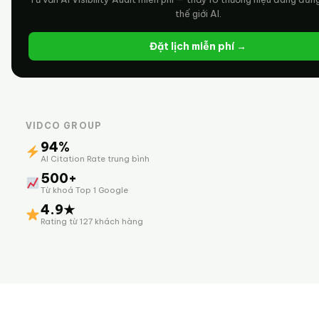
thế giới AI.
Đặt lịch miễn phí →
VIDCO GROUP
94%
AI Citation Rate trung bình
500+
Từ khoá Top 1 Google
4.9★
Rating từ 127 khách hàng