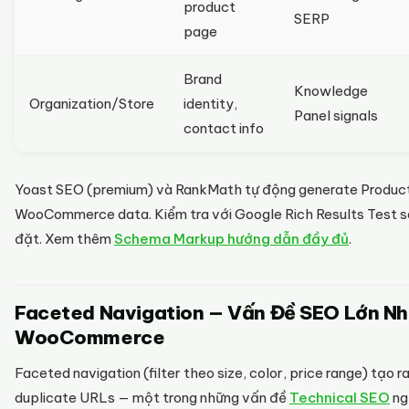
product
SERP
page
Brand
Knowledge
Organization/Store
identity,
Panel signals
contact info
Yoast SEO (premium) và RankMath tự động generate Produc
WooCommerce data. Kiểm tra với Google Rich Results Test sa
đặt. Xem thêm
Schema Markup hướng dẫn đầy đủ
.
Faceted Navigation — Vấn Đề SEO Lớn N
WooCommerce
Faceted navigation (filter theo size, color, price range) tạo r
duplicate URLs — một trong những vấn đề
Technical SEO
ng