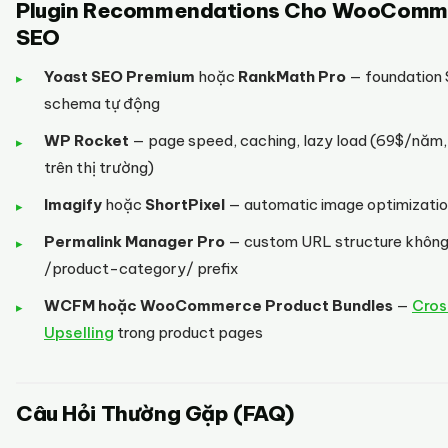
Plugin Recommendations Cho WooComm
SEO
Yoast SEO Premium
hoặc
RankMath Pro
— foundation 
schema tự động
WP Rocket
— page speed, caching, lazy load (69$/năm, 
trên thị trường)
Imagify
hoặc
ShortPixel
— automatic image optimizati
Permalink Manager Pro
— custom URL structure không
/product-category/ prefix
WCFM hoặc WooCommerce Product Bundles
—
Cros
Upselling
trong product pages
Câu Hỏi Thường Gặp (FAQ)