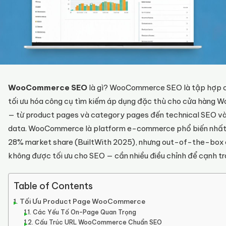
WooCommerce SEO
là gì? WooCommerce SEO là tập hợp c
tối ưu hóa công cụ tìm kiếm áp dụng đặc thù cho cửa hàng
— từ product pages và category pages đến technical SEO và
data. WooCommerce là platform e-commerce phổ biến nhất t
28% market share (BuiltWith 2025), nhưng out-of-the-box 
không được tối ưu cho SEO — cần nhiều điều chỉnh để cạnh tr
Table of Contents
Tối Ưu Product Page WooCommerce
Các Yếu Tố On-Page Quan Trọng
Cấu Trúc URL WooCommerce Chuẩn SEO