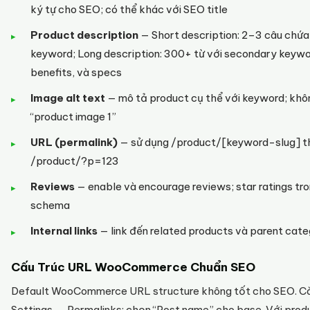
ký tự cho SEO; có thể khác với SEO title
Product description
— Short description: 2–3 câu chứa
keyword; Long description: 300+ từ với secondary keywo
benefits, và specs
Image alt text
— mô tả product cụ thể với keyword; khô
“product image 1”
URL (permalink)
— sử dụng /product/[keyword-slug] t
/product/?p=123
Reviews
— enable và encourage reviews; star ratings tr
schema
Internal links
— link đến related products và parent cat
Cấu Trúc URL WooCommerce Chuẩn SEO
Default WooCommerce URL structure không tốt cho SEO. Cà
Settings → Permalinks: chọn “Post name” cho base. Với prod