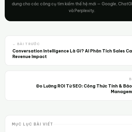
dung cho các công cụ tìm kiếm thế hệ mới — Google, ChatG
và Perplexity.
← BÀI TRƯỚC
Conversation Intelligence Là Gì? AI Phân Tích Sales Ca
Revenue Impact
B
Đo Lường ROI Từ SEO: Công Thức Tính & Bá
Managem
MỤC LỤC BÀI VIẾT