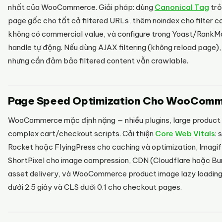
nhất của WooCommerce. Giải pháp: dùng
Canonical Tag
trỏ
page gốc cho tất cả filtered URLs, thêm noindex cho filter 
không có commercial value, và configure trong Yoast/RankM
handle tự động. Nếu dùng AJAX filtering (không reload page)
nhưng cần đảm bảo filtered content vẫn crawlable.
Page Speed Optimization Cho WooCom
WooCommerce mặc định nặng — nhiều plugins, large product
complex cart/checkout scripts. Cải thiện
Core Web Vitals
:
Rocket hoặc FlyingPress cho caching và optimization, Imagi
ShortPixel cho image compression, CDN (Cloudflare hoặc B
asset delivery, và WooCommerce product image lazy loading
dưới 2.5 giây và CLS dưới 0.1 cho checkout pages.