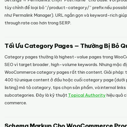
tùy chỉnh để loại bỏ “/product-category/” prefix nếu possibl
như Permalink Manager). URL ngắn gọn và keyword-rich giúp
through rate cao hơn trong SERP.
Tối Ưu Category Pages — Thường Bị Bỏ Q
Category pages thường là highest-value pages trong Woo
SEO vì target broader, high-volume keywords. Nhưng mặc đị
WooCommerce category pages rất thin content. Giải pháp:
400 từ unique content ở đầu hoặc cuối category page (dưới
listing) mô tả category, tips chọn sản phẩm, và internal links
subcategories. Đây là kỹ thuật
Topical Authority
hiệu quả c
commerce.
Schema Markup Cho WooCommerce Prod