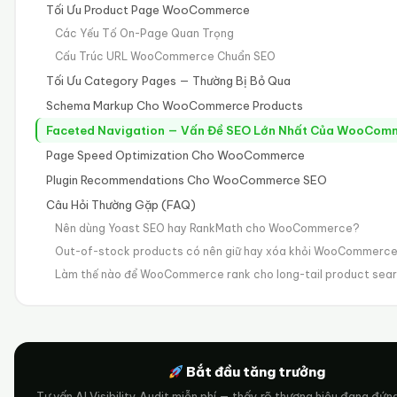
Tối Ưu Product Page WooCommerce
Các Yếu Tố On-Page Quan Trọng
Cấu Trúc URL WooCommerce Chuẩn SEO
Tối Ưu Category Pages — Thường Bị Bỏ Qua
Schema Markup Cho WooCommerce Products
Faceted Navigation — Vấn Đề SEO Lớn Nhất Của WooCom
Page Speed Optimization Cho WooCommerce
Plugin Recommendations Cho WooCommerce SEO
Câu Hỏi Thường Gặp (FAQ)
Nên dùng Yoast SEO hay RankMath cho WooCommerce?
Out-of-stock products có nên giữ hay xóa khỏi WooCommerc
Làm thế nào để WooCommerce rank cho long-tail product sea
Bắt đầu tăng trưởng
Tư vấn AI Visibility Audit miễn phí — thấy rõ thương hiệu đang đứn