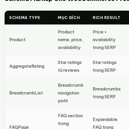
SCHEMA TYPE
MỤC ĐÍCH
RICH RESULT
Product
Price +
Product
name, price,
availability
availability
trong SERP
Star ratings
Star ratings
AggregateRating
từ reviews
trong SERP
Breadcrumb
Breadcrumbs
BreadcrumbList
navigation
trong SERP
path
FAQ section
Expandable
trong
FAQPage
FAQ trong