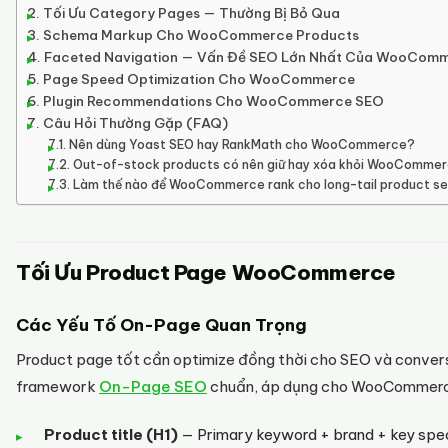
Tối Ưu Category Pages — Thường Bị Bỏ Qua
Schema Markup Cho WooCommerce Products
Faceted Navigation — Vấn Đề SEO Lớn Nhất Của WooCom
Page Speed Optimization Cho WooCommerce
Plugin Recommendations Cho WooCommerce SEO
Câu Hỏi Thường Gặp (FAQ)
Nên dùng Yoast SEO hay RankMath cho WooCommerce?
Out-of-stock products có nên giữ hay xóa khỏi WooComme
Làm thế nào để WooCommerce rank cho long-tail product s
Tối Ưu Product Page WooCommerce
Các Yếu Tố On-Page Quan Trọng
Product page tốt cần optimize đồng thời cho SEO và conver
framework
On-Page SEO
chuẩn, áp dụng cho WooCommerc
Product title (H1)
— Primary keyword + brand + key spe