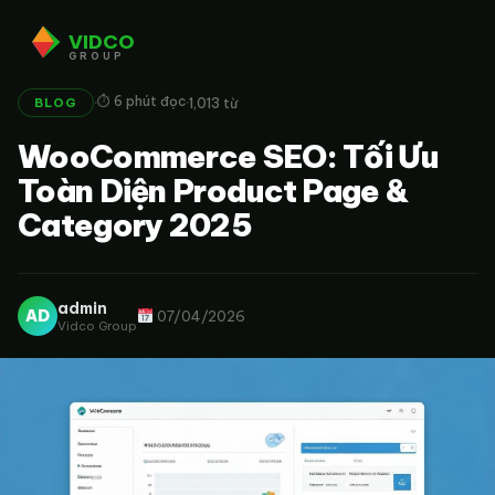
VIDCO
GROUP
·
·
⏱ 6 phút đọc
1,013 từ
BLOG
WooCommerce SEO: Tối Ưu
Toàn Diện Product Page &
Category 2025
admin
AD
07/04/2026
Vidco Group