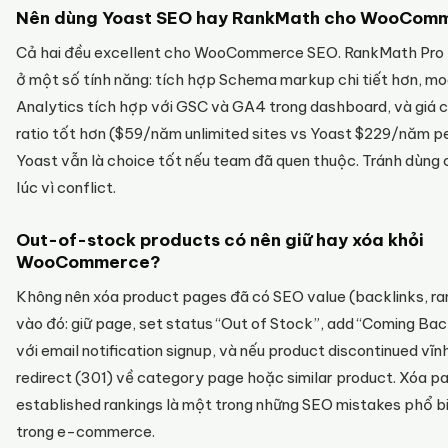
Nên dùng Yoast SEO hay RankMath cho WooCom
Cả hai đều excellent cho WooCommerce SEO. RankMath Pro 
ở một số tính năng: tích hợp Schema markup chi tiết hơn, mo
Analytics tích hợp với GSC và GA4 trong dashboard, và giá
ratio tốt hơn ($59/năm unlimited sites vs Yoast $229/năm per
Yoast vẫn là choice tốt nếu team đã quen thuộc. Tránh dùng 
lúc vì conflict.
Out-of-stock products có nên giữ hay xóa khỏi
WooCommerce?
Không nên xóa product pages đã có SEO value (backlinks, ra
vào đó: giữ page, set status “Out of Stock”, add “Coming B
với email notification signup, và nếu product discontinued vĩnh
redirect (301) về category page hoặc similar product. Xóa p
established rankings là một trong những SEO mistakes phổ b
trong e-commerce.