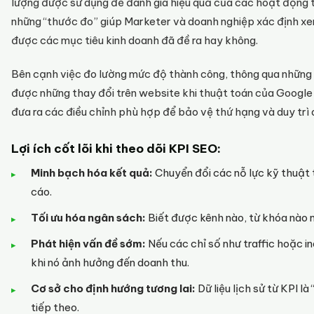
lượng được sử dụng để đánh giá hiệu quả của các hoạt động t
những “thước đo” giúp Marketer và doanh nghiệp xác định xe
được các mục tiêu kinh doanh đã đề ra hay không.
Bên cạnh việc đo lường mức độ thành công, thông qua những 
được những thay đổi trên website khi thuật toán của Google c
đưa ra các điều chỉnh phù hợp để bảo vệ thứ hạng và duy trì d
Lợi ích cốt lõi khi theo dõi KPI SEO:
Minh bạch hóa kết quả:
Chuyển đổi các nỗ lực kỹ thuật 
cáo.
Tối ưu hóa ngân sách:
Biết được kênh nào, từ khóa nào m
Phát hiện vấn đề sớm:
Nếu các chỉ số như traffic hoặc i
khi nó ảnh hưởng đến doanh thu.
Cơ sở cho định hướng tương lai:
Dữ liệu lịch sử từ KPI l
tiếp theo.