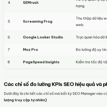
4
SEMrush
hạng.
Thu thập dữ liệu w
5
Screaming Frog
web.
6
Google Looker Studio
Trực quan hóa dữ l
7
Moz Pro
Đo lường độ uy tín
8
PageSpeed Insights
Kiểm tra tốc độ tải
Các chỉ số đo lường KPIs SEO hiệu quả và p
Dưới đây là chi tiết các chỉ số mà bất kỳ SEO Manager nào 
lượng truy cập tự nhiên)