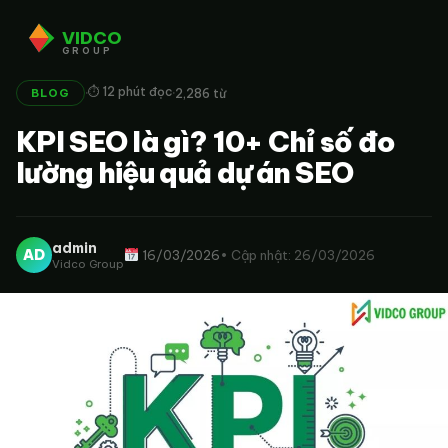
VIDCO
GROUP
·
·
⏱ 12 phút đọc
2,286 từ
BLOG
KPI SEO là gì? 10+ Chỉ số đo
lường hiệu quả dự án SEO
admin
AD
16/03/2026
• Cập nhật: 26/03/2026
Vidco Group