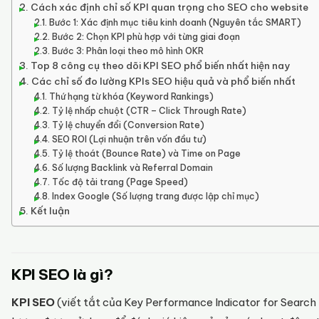
Cách xác định chỉ số KPI quan trọng cho SEO cho website
Bước 1: Xác định mục tiêu kinh doanh (Nguyên tắc SMART)
Bước 2: Chọn KPI phù hợp với từng giai đoạn
Bước 3: Phân loại theo mô hình OKR
Top 8 công cụ theo dõi KPI SEO phổ biến nhất hiện nay
Các chỉ số đo lường KPIs SEO hiệu quả và phổ biến nhất
Thứ hạng từ khóa (Keyword Rankings)
Tỷ lệ nhấp chuột (CTR – Click Through Rate)
Tỷ lệ chuyển đổi (Conversion Rate)
SEO ROI (Lợi nhuận trên vốn đầu tư)
Tỷ lệ thoát (Bounce Rate) và Time on Page
Số lượng Backlink và Referral Domain
Tốc độ tải trang (Page Speed)
Index Google (Số lượng trang được lập chỉ mục)
Kết luận
KPI SEO là gì?
KPI SEO
(viết tắt của Key Performance Indicator for Search 