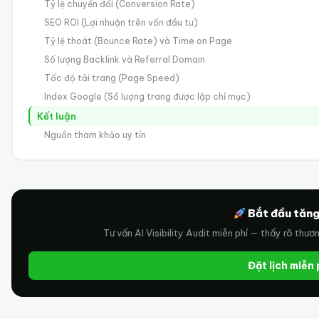
Tỷ lệ chuyển đổi (Conversion Rate)
SEO ROI (Lợi nhuận trên vốn đầu tư)
Tỷ lệ thoát (Bounce Rate) và Time on Page
Số lượng Backlink và Referral Domain
Tốc độ tải trang (Page Speed)
Index Google (Số lượng trang được lập chỉ mục)
Kết luận
Nguồn tham khảo uy tín
Bắt đầu tăng
Tư vấn AI Visibility Audit miễn phí — thấy rõ thươ
Đặt lịch miễn