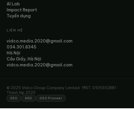
AI Lab
Impact Report
Tuyển dụng
LIÊN HỆ
vidco.media.2020@gmail.com
034.301.8345
Hà Nội
Cầu Giấy, Hà Nội
vidco.media.2020@gmail.com
© 2025 Vidco Group Company Limited · MST: 0109352881 ·
Thành lập 2020
SEO
AEO
GEO Pioneer