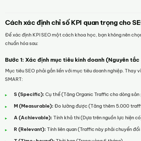
Cách xác định chỉ số KPI quan trọng cho S
Để xác định KPI SEO một cách khoa học, bạn không nên chọn 
chuẩn hóa sau:
Bước 1: Xác định mục tiêu kinh doanh (Nguyên tắ
Mục tiêu SEO phải gắn liền với mục tiêu doanh nghiệp. Thay vì
SMART:
S (Specific):
Cụ thể (Tăng Organic Traffic cho dòng sản
M (Measurable):
Đo lường được (Tăng thêm 5.000 traff
A (Achievable):
Tính khả thi (Dựa trên nguồn lực hiện có
R (Relevant):
Tính liên quan (Traffic này phải chuyển đổi
T (Time-bound):
Thời hạn (Trong vòng 6 tháng).