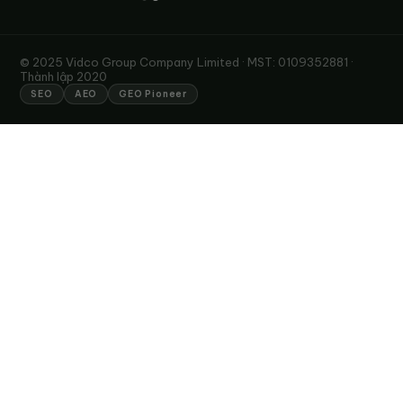
© 2025 Vidco Group Company Limited · MST: 0109352881 ·
Thành lập 2020
SEO
AEO
GEO Pioneer