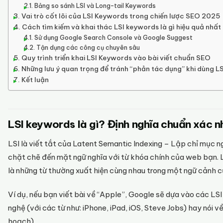
Bảng so sánh LSI và Long-tail Keywords
Vai trò cốt lõi của LSI Keywords trong chiến lược SEO 2025
Cách tìm kiếm và khai thác LSI keywords là gì hiệu quả nhất
Sử dụng Google Search Console và Google Suggest
Tận dụng các công cụ chuyên sâu
Quy trình triển khai LSI Keywords vào bài viết chuẩn SEO
Những lưu ý quan trọng để tránh “phản tác dụng” khi dùng LS
Kết luận
LSI keywords là gì? Định nghĩa chuẩn xác n
LSI là viết tắt của Latent Semantic Indexing – Lập chỉ mục n
chặt chẽ đến mặt ngữ nghĩa với từ khóa chính của web bạn. L
là những từ thường xuất hiện cùng nhau trong một ngữ cảnh c
Ví dụ, nếu bạn viết bài về “Apple”, Google sẽ dựa vào các LS
nghệ (với các từ như: iPhone, iPad, iOS, Steve Jobs) hay nói về 
hoạch).