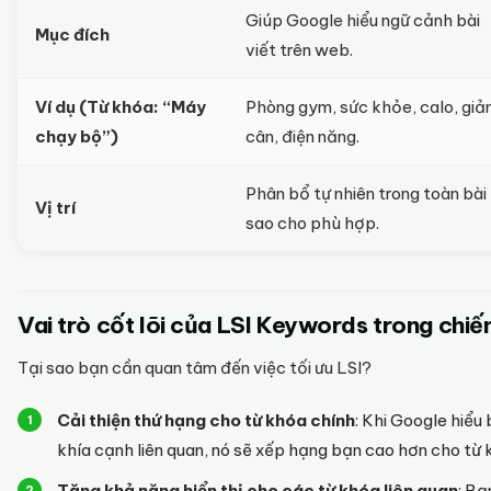
Giúp Google hiểu ngữ cảnh bài
Mục đích
viết trên web.
Ví dụ (Từ khóa: “Máy
Phòng gym, sức khỏe, calo, gi
chạy bộ”)
cân, điện năng.
Phân bổ tự nhiên trong toàn bài
Vị trí
sao cho phù hợp.
Vai trò cốt lõi của LSI Keywords trong chi
Tại sao bạn cần quan tâm đến việc tối ưu LSI?
Cải thiện thứ hạng cho từ khóa chính
: Khi Google hiểu
khía cạnh liên quan, nó sẽ xếp hạng bạn cao hơn cho từ 
Tăng khả năng hiển thị cho các từ khóa liên quan
: Bạ