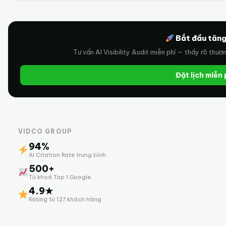
Bắt đầu tăng
Tư vấn AI Visibility Audit miễn phí — thấy rõ thươ
Đặt lịch miễn
VIDCO GROUP
94%
AI Citation Rate trung bình
500+
Từ khoá Top 1 Google
4.9★
Rating từ 127 khách hàng