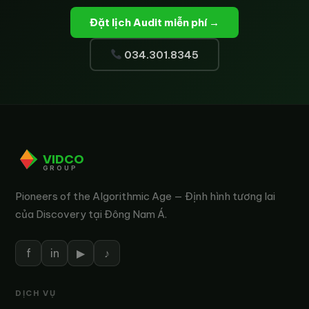
Đặt lịch Audit miễn phí →
034.301.8345
VIDCO
GROUP
Pioneers of the Algorithmic Age — Định hình tương lai
của Discovery tại Đông Nam Á.
f
in
▶
♪
DỊCH VỤ