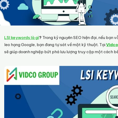
LSI keywords là gì
?
Trong kỷ nguyên SEO hiện đại, nếu bạn vẫ
leo hạng Google, bạn đang tự sát về mặt kỹ thuật. Tại
Vidco
sẽ giúp doanh nghiệp bứt phá lưu lượng truy cập một cách b