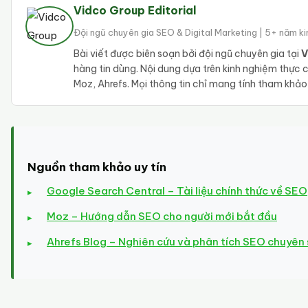
Vidco Group Editorial
Đội ngũ chuyên gia SEO & Digital Marketing | 5+ năm k
Bài viết được biên soạn bởi đội ngũ chuyên gia tại
V
hàng tin dùng. Nội dung dựa trên kinh nghiệm thực
Moz, Ahrefs. Mọi thông tin chỉ mang tính tham khả
Nguồn tham khảo uy tín
Google Search Central – Tài liệu chính thức về SEO
Moz – Hướng dẫn SEO cho người mới bắt đầu
Ahrefs Blog – Nghiên cứu và phân tích SEO chuyên