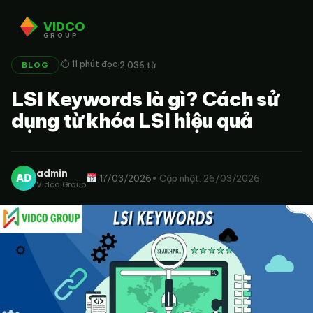
VIDCO
GROUP
·
·
⏱ 11 phút đọc
2,036 từ
BLOG
LSI Keywords là gì? Cách sử
dụng từ khóa LSI hiệu quả
admin
AD
17/03/2026
• Cập nhật: 26/03/2026
Vidco Group