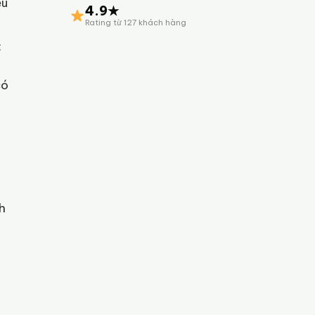
ếu
4.9★
Rating từ 127 khách hàng
:
có
h