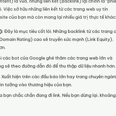
tent) là vua, nhưng liên kết (Backlink) lại chính là “phi
 Việc sở hữu những liên kết từ các trang web uy tín
te của bạn mà còn mang lại nhiều giá trị thực tế khác
):
Đây là mục tiêu cốt lõi. Những backlink từ các trang 
Domain Rating) cao sẽ truyền sức mạnh (Link Equity),
ơn.
i các bot của Google ghé thăm các trang web lớn và
ng sẽ theo đường dẫn đó để thu thập dữ liệu nhanh hơn.
:
Xuất hiện trên các đầu báo lớn hay trang chuyên ngàn
tin tưởng vào thương hiệu của bạn.
a bạn chắc chắn đang đi link. Nếu bạn dừng lại, khoảng