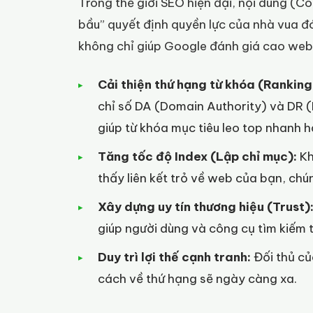
Trong thế giới SEO hiện đại, nội dung (Con
bầu” quyết định quyền lực của nhà vua đó.
không chỉ giúp Google đánh giá cao websi
Cải thiện thứ hạng từ khóa (Ranking
chỉ số DA (Domain Authority) và DR (
giúp từ khóa mục tiêu leo top nhanh h
Tăng tốc độ Index (Lập chỉ mục):
Kh
thấy liên kết trỏ về web của bạn, chú
Xây dựng uy tín thương hiệu (Trust)
giúp người dùng và công cụ tìm kiếm 
Duy trì lợi thế cạnh tranh:
Đối thủ củ
cách về thứ hạng sẽ ngày càng xa.