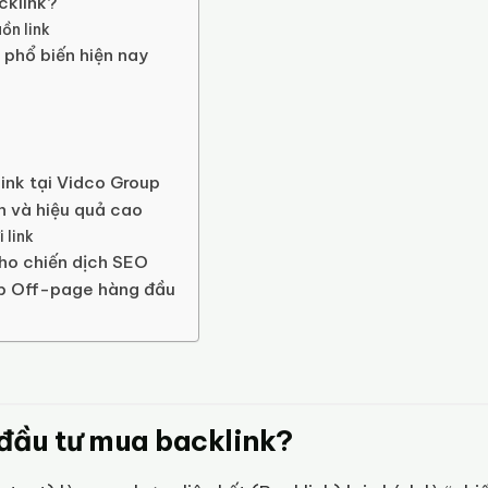
cklink?
ồn link
 phổ biến hiện nay
link tại Vidco Group
àn và hiệu quả cao
 link
cho chiến dịch SEO
áp Off-page hàng đầu
đầu tư mua backlink?