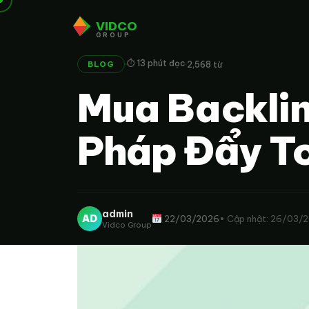
VIDCO
GROUP
·
·
⏱ 13 phút đọc
2,568 từ
BLOG
Mua Backlin
Pháp Đẩy T
admin
AD
22/03/2026
• Cập nhật: 26/03/
Vidco Group