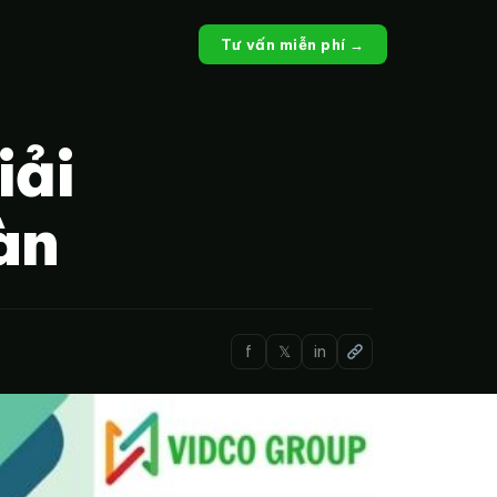
Tư vấn miễn phí →
iải
àn
f
𝕏
in