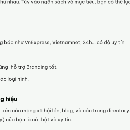
như nhau. Tùy vào ngân sách và mục tiêu, bạn có thể lự
rang báo như VnExpress, Vietnamnet, 24h… có độ uy tín
ững, hỗ trợ Branding tốt.
ác loại hình.
g hiệu
trên các mạng xã hội lớn, blog, và các trang directory
) của bạn là có thật và uy tín.