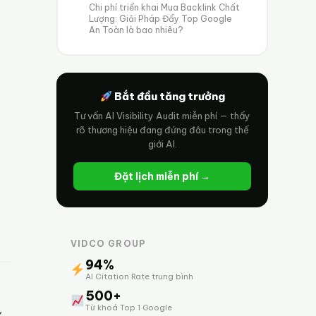
Chi phí triển khai Mua Backlink Chất
Lượng: Giải Pháp Đẩy Top Google
An Toàn là bao nhiêu?
Bắt đầu tăng trưởng
Tư vấn AI Visibility Audit miễn phí — thấy
rõ thương hiệu đang đứng đâu trong thế
giới AI.
Đặt lịch miễn phí →
VIDCO GROUP
94%
AI Citation Rate trung bình
500+
Từ khoá Top 1 Google