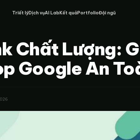
Triết lý
Dịch vụ
AI Lab
Kết quả
Portfolio
Đội ngũ
k Chất Lượng: G
op Google An To
2026