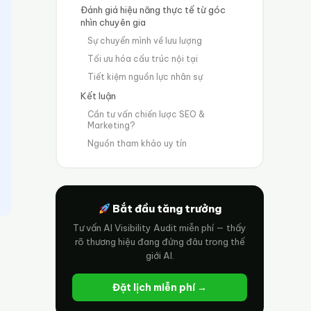
Đánh giá hiệu năng thực tế từ góc
nhìn chuyên gia
Sự chuyển mình về lưu lượng
Tối ưu hóa cấu trúc nội tại
Tiết kiệm nguồn lực nhân sự
Kết luận
Cần tư vấn chiến lược SEO &
Marketing?
Nguồn tham khảo uy tín
Bắt đầu tăng trưởng
Tư vấn AI Visibility Audit miễn phí — thấy
rõ thương hiệu đang đứng đâu trong thế
giới AI.
Đặt lịch miễn phí →