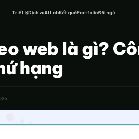
Triết lý
Dịch vụ
AI Lab
Kết quả
Portfolio
Đội ngũ
o web là gì? C
thứ hạng
2026