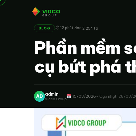
VIDCO
GROUP
·
·
⏱ 12 phút đọc
2,254 từ
BLOG
Phần mềm se
cụ bứt phá 
admin
AD
15/03/2026
• Cập nhật: 26/03/
Vidco Group