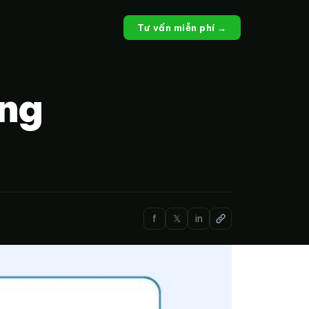
Tư vấn miễn phí →
ông
f
𝕏
in