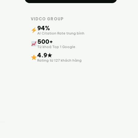
VIDCO GROUP
94%
AI Citation Rate trung bình
500+
Từ khoá Top 1 Google
4.9★
Rating từ 127 khách hàng