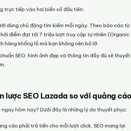
 trực tiếp vào hai biến số đầu tiên:
ười dùng chủ động tìm kiếm mỗi ngày. Theo báo cáo từ
i điểm đạt tới 7 triệu lượt truy cập tự nhiên (Organic
ch hàng khổng lồ mà bạn không nên bỏ lỡ.
chuẩn SEO, hình ảnh đẹp và thông tin đầy đủ sẽ thuyết
ơn.
ến lược SEO Lazada so với quảng cá
O ngay hôm nay? Dưới đây là những lý do thuyết phục:
ng cáo phải trả tiền cho mỗi lượt click, SEO mang lại