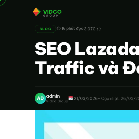
VIDCO
GROUP
·
·
⏱ 16 phút đọc
3,070 từ
BLOG
SEO Lazada
Traffic và 
admin
AD
21/03/2026
• Cập nhật: 26/03/
Vidco Group