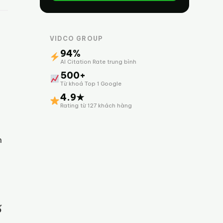
VIDCO GROUP
94%
AI Citation Rate trung bình
500+
Từ khoá Top 1 Google
4.9★
Rating từ 127 khách hàng
n
ố