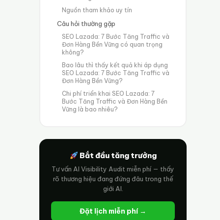
Nguồn tham khảo uy tín
Câu hỏi thường gặp
SEO Lazada: 7 Bước Tăng Traffic và
Đơn Hàng Bền Vững có quan trọng
không?
Bao lâu thì thấy kết quả khi áp dụng
SEO Lazada: 7 Bước Tăng Traffic và
Đơn Hàng Bền Vững?
Chi phí triển khai SEO Lazada: 7
Bước Tăng Traffic và Đơn Hàng Bền
Vững là bao nhiêu?
Bắt đầu tăng trưởng
Tư vấn AI Visibility Audit miễn phí — thấy
rõ thương hiệu đang đứng đâu trong thế
giới AI.
Đặt lịch miễn phí →