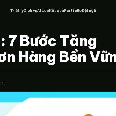
Triết lý
Dịch vụ
AI Lab
Kết quả
Portfolio
Đội ngũ
: 7 Bước Tăng
Đơn Hàng Bền Vữ
2026