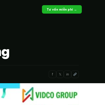
Tư vấn miễn phí →
ng
f
𝕏
in