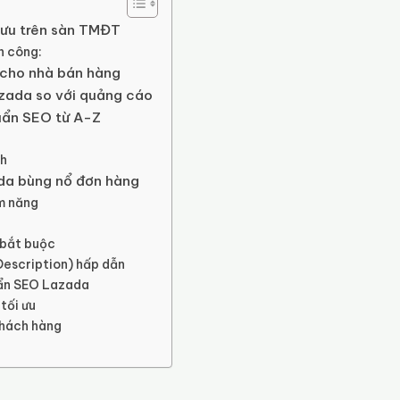
 ưu trên sàn TMĐT
h công:
a cho nhà bán hàng
azada so với quảng cáo
uẩn SEO từ A-Z
nh
da bùng nổ đơn hàng
ềm năng
 bắt buộc
Description) hấp dẫn
uẩn SEO Lazada
tối ưu
khách hàng