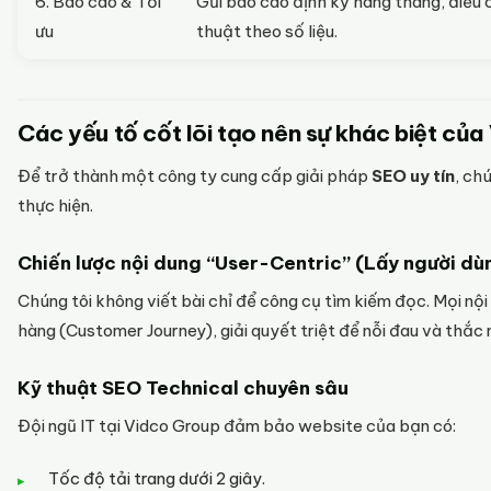
6. Báo cáo & Tối
Gửi báo cáo định kỳ hàng tháng, điều 
ưu
thuật theo số liệu.
Các yếu tố cốt lõi tạo nên sự khác biệt củ
Để trở thành một công ty cung cấp giải pháp
SEO uy tín
, ch
thực hiện.
Chiến lược nội dung “User-Centric” (Lấy người dù
Chúng tôi không viết bài chỉ để công cụ tìm kiếm đọc. Mọi nộ
hàng (Customer Journey), giải quyết triệt để nỗi đau và thắc
Kỹ thuật SEO Technical chuyên sâu
Đội ngũ IT tại Vidco Group đảm bảo website của bạn có:
Tốc độ tải trang dưới 2 giây.