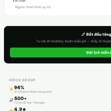
Kết luận
Nguồn tham khảo uy tín
Bắt đầu tăng
Tư vấn AI Visibility Audit miễn phí — thấy rõ thươ
Đặt lịch miễn
VIDCO GROUP
94%
AI Citation Rate trung bình
500+
Từ khoá Top 1 Google
4.9★