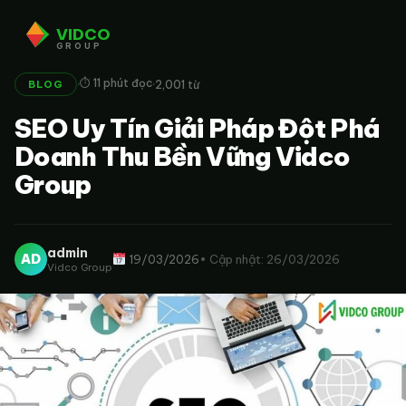
VIDCO
GROUP
·
·
⏱ 11 phút đọc
2,001 từ
BLOG
SEO Uy Tín Giải Pháp Đột Phá
Doanh Thu Bền Vững Vidco
Group
admin
AD
19/03/2026
• Cập nhật: 26/03/2026
Vidco Group