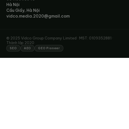
Hà Nội
Cầu Giấy, Hà Nội
vidco.media.2020@gmail.com
© 2025 Vidco Group Company Limited · MST: 0109352881 ·
Thành lập 2020
SEO
AEO
GEO Pioneer