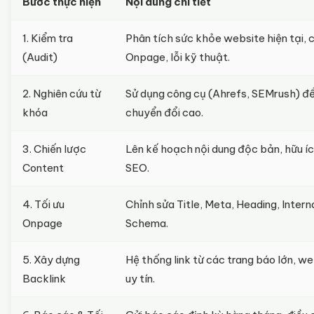
Bước thực hiện
Nội dung chi tiết
1. Kiểm tra
Phân tích sức khỏe website hiện tại, 
(Audit)
Onpage, lỗi kỹ thuật.
2. Nghiên cứu từ
Sử dụng công cụ (Ahrefs, SEMrush) để
khóa
chuyển đổi cao.
3. Chiến lược
Lên kế hoạch nội dung độc bản, hữu í
Content
SEO.
4. Tối ưu
Chỉnh sửa Title, Meta, Heading, Internal
Onpage
Schema.
5. Xây dựng
Hệ thống link từ các trang báo lớn, w
Backlink
uy tín.