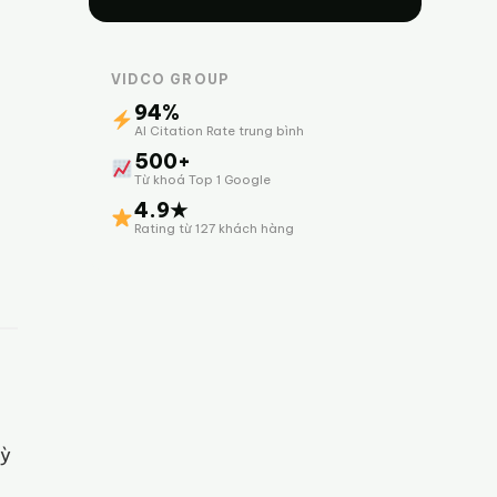
VIDCO GROUP
94%
AI Citation Rate trung bình
500+
Từ khoá Top 1 Google
4.9★
Rating từ 127 khách hàng
kỳ