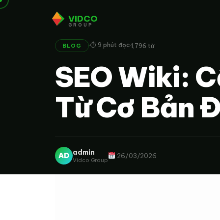
VIDCO
GROUP
·
·
⏱ 9 phút đọc
1,796 từ
BLOG
SEO Wiki: 
Từ Cơ Bản 
admin
AD
26/03/2026
Vidco Group