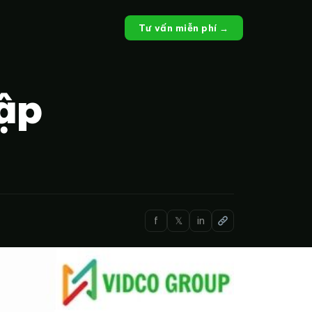
Tư vấn miễn phí →
ập
f
𝕏
in