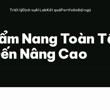
Triết lý
Dịch vụ
AI Lab
Kết quả
Portfolio
Đội ngũ
Cẩm Nang Toàn T
Đến Nâng Cao