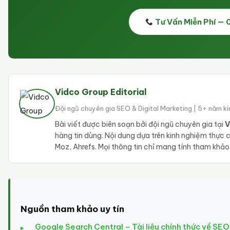
Tư Vấn Miễn Phí —
Vidco Group Editorial
Đội ngũ chuyên gia SEO & Digital Marketing | 5+ năm k
Bài viết được biên soạn bởi đội ngũ chuyên gia tại
V
hàng tin dùng. Nội dung dựa trên kinh nghiệm thực
Moz, Ahrefs. Mọi thông tin chỉ mang tính tham khả
Nguồn tham khảo uy tín
Google Search Central – Tài liệu chính thức về SEO