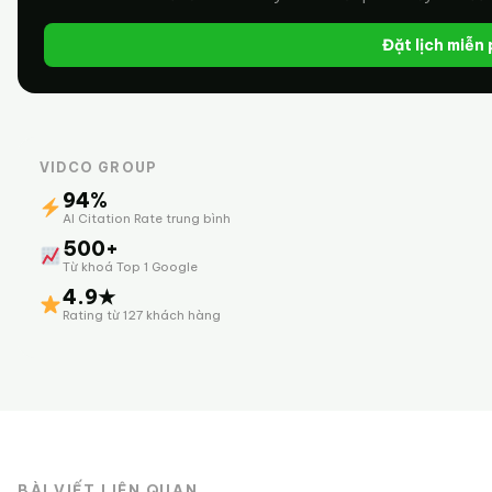
Đặt lịch miễn
VIDCO GROUP
94%
AI Citation Rate trung bình
500+
Từ khoá Top 1 Google
4.9★
Rating từ 127 khách hàng
BÀI VIẾT LIÊN QUAN