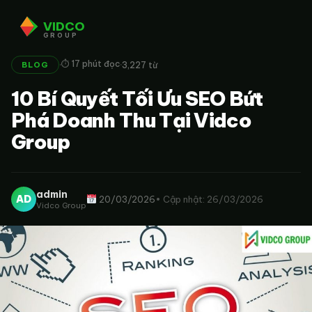
VIDCO
GROUP
·
·
⏱ 17 phút đọc
3,227 từ
BLOG
10 Bí Quyết Tối Ưu SEO Bứt
Phá Doanh Thu Tại Vidco
Group
admin
AD
20/03/2026
• Cập nhật: 26/03/2026
Vidco Group