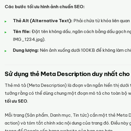
Các bước tối ưu hình ảnh chuẩn SEO:
Thẻ Alt (Alternative Text):
Phải chứa từ khóa liên quan
Tên file:
Đặt tên không dấu, ngăn cách bằng dấu gạch ng
IMG_1234.jpg
).
Dung lượng:
Nén ảnh xuống dưới 100KB để không làm chậm
Sử dụng thẻ Meta Description duy nhất cho
Thẻ mô tả (Meta Description) là đoạn văn ngắn hiển thị dưới 
tưởng rằng có thể dùng chung một đoạn mô tả cho toàn bộ we
tối ưu SEO
.
Mỗi trang (Sản phẩm, Danh mục, Tin tức) cần một thẻ Meta De
action) và tóm tắt chính xác nội dung của trang đó. Điều này 
trọng để Google xếp hạng website của bạn cao hơn.