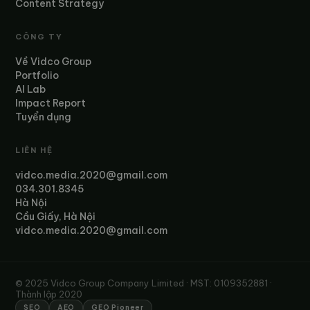
Content Strategy
CÔNG TY
Về Vidco Group
Portfolio
AI Lab
Impact Report
Tuyển dụng
LIÊN HỆ
vidco.media.2020@gmail.com
034.301.8345
Hà Nội
Cầu Giấy, Hà Nội
vidco.media.2020@gmail.com
© 2025 Vidco Group Company Limited · MST: 0109352881 ·
Thành lập 2020
SEO
AEO
GEO Pioneer