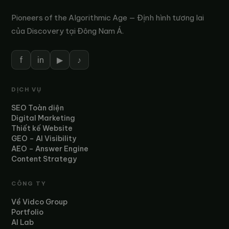
Pioneers of the Algorithmic Age — Định hình tương lai
của Discovery tại Đông Nam Á.
f
in
▶
♪
DỊCH VỤ
SEO Toàn diện
Digital Marketing
Thiết kế Website
GEO – AI Visibility
AEO – Answer Engine
Content Strategy
CÔNG TY
Về Vidco Group
Portfolio
AI Lab