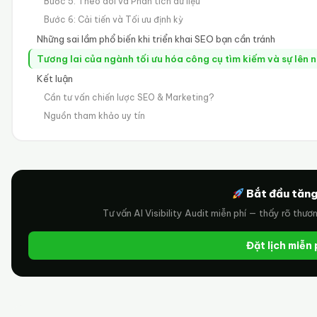
Bước 5: Theo dõi và Phân tích dữ liệu
Bước 6: Cải tiến và Tối ưu định kỳ
Những sai lầm phổ biến khi triển khai SEO bạn cần tránh
Tương lai của ngành tối ưu hóa công cụ tìm kiếm và sự lên n
Kết luận
Cần tư vấn chiến lược SEO & Marketing?
Nguồn tham khảo uy tín
Bắt đầu tăng
Tư vấn AI Visibility Audit miễn phí — thấy rõ thươ
Đặt lịch miễn