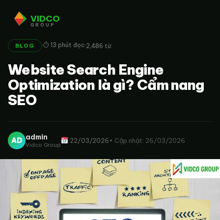
VIDCO
GROUP
·
·
⏱ 13 phút đọc
2,486 từ
BLOG
Website Search Engine
Optimization là gì? Cẩm nang
SEO
admin
AD
22/03/2026
• Cập nhật: 26/03/2026
Vidco Group