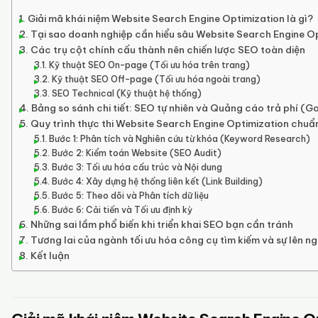
Giải mã khái niệm Website Search Engine Optimization là gì?
Tại sao doanh nghiệp cần hiểu sâu Website Search Engine Op
Các trụ cột chính cấu thành nên chiến lược SEO toàn diện
Kỹ thuật SEO On-page (Tối ưu hóa trên trang)
Kỹ thuật SEO Off-page (Tối ưu hóa ngoài trang)
SEO Technical (Kỹ thuật hệ thống)
Bảng so sánh chi tiết: SEO tự nhiên và Quảng cáo trả phí (G
Quy trình thực thi Website Search Engine Optimization chuẩ
Bước 1: Phân tích và Nghiên cứu từ khóa (Keyword Research)
Bước 2: Kiểm toán Website (SEO Audit)
Bước 3: Tối ưu hóa cấu trúc và Nội dung
Bước 4: Xây dựng hệ thống liên kết (Link Building)
Bước 5: Theo dõi và Phân tích dữ liệu
Bước 6: Cải tiến và Tối ưu định kỳ
Những sai lầm phổ biến khi triển khai SEO bạn cần tránh
Tương lai của ngành tối ưu hóa công cụ tìm kiếm và sự lên ng
Kết luận