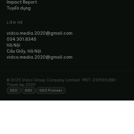
Impact Report
Tuyển dụng
LIÊN HỆ
vidco.media.2020@gmail.com
034.301.8345
Hà Nội
Cầu Giấy, Hà Nội
vidco.media.2020@gmail.com
© 2025 Vidco Group Company Limited · MST: 0109352881 ·
Thành lập 2020
SEO
AEO
GEO Pioneer