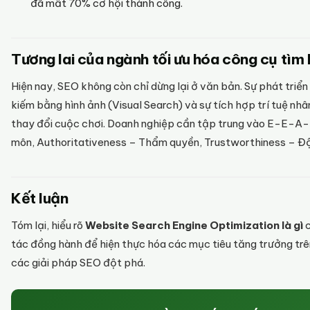
đã mất 70% cơ hội thành công.
Tương lai của ngành tối ưu hóa công cụ tìm 
Hiện nay, SEO không còn chỉ dừng lại ở văn bản. Sự phát triển
kiếm bằng hình ảnh (Visual Search) và sự tích hợp trí tuệ n
thay đổi cuộc chơi. Doanh nghiệp cần tập trung vào E-E-A-
môn, Authoritativeness – Thẩm quyền, Trustworthiness – Độ t
Kết luận
Tóm lại, hiểu rõ
Website Search Engine Optimization là gì
c
tác đồng hành để hiện thực hóa các mục tiêu tăng trưởng trê
các giải pháp SEO đột phá.