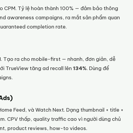
theo CPM. Tỷ lệ hoàn thành 100% — đảm bảo thông
rand awareness campaigns, ra mắt sản phẩm quan
guaranteed completion rate.
M. Tạo ra cho mobile-first — nhanh, đơn giản, dễ
i TrueView tăng ad recall lên
134%
. Dùng để
igns.
 Ads)
 Home Feed, và Watch Next. Dạng thumbnail + title +
m. CPV thấp, quality traffic cao vì người dùng chủ
ent, product reviews, how-to videos.