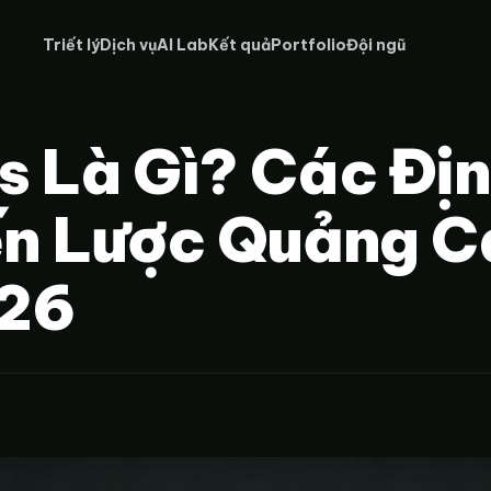
Triết lý
Dịch vụ
AI Lab
Kết quả
Portfolio
Đội ngũ
 Là Gì? Các Đị
ến Lược Quảng C
026