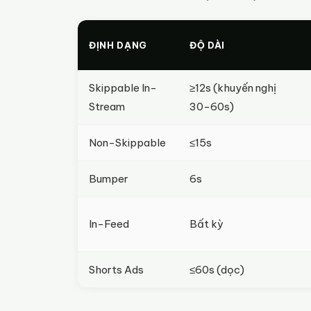
ĐỊNH DẠNG
ĐỘ DÀI
Skippable In-
≥12s (khuyến nghị
Stream
30-60s)
Non-Skippable
≤15s
Bumper
6s
In-Feed
Bất kỳ
Shorts Ads
≤60s (dọc)