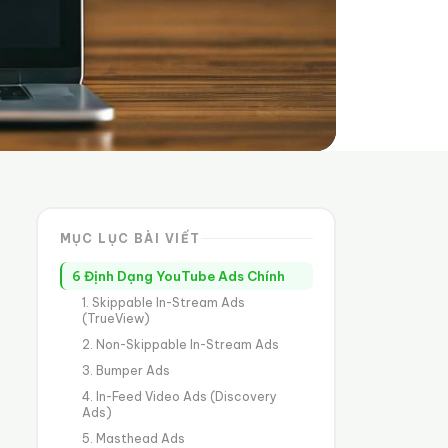
MỤC LỤC BÀI VIẾT
6 Định Dạng YouTube Ads Chính
1. Skippable In-Stream Ads
(TrueView)
2. Non-Skippable In-Stream Ads
3. Bumper Ads
4. In-Feed Video Ads (Discovery
Ads)
5. Masthead Ads