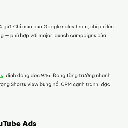
 giờ. Chỉ mua qua Google sales team, chi phí lên
ng — phù hợp với major launch campaigns của
ts
, định dạng dọc 9:16. Đang tăng trưởng nhanh
lượng Shorts view bùng nổ. CPM cạnh tranh, đặc
ouTube Ads