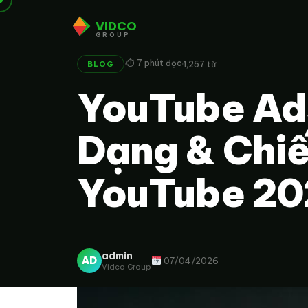
VIDCO
GROUP
·
·
⏱ 7 phút đọc
1,257 từ
BLOG
YouTube Ads
Dạng & Chi
YouTube 2
admin
AD
07/04/2026
Vidco Group