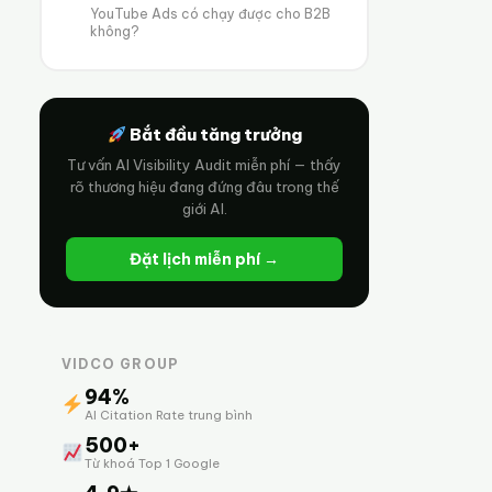
YouTube Ads có chạy được cho B2B
không?
Bắt đầu tăng trưởng
Tư vấn AI Visibility Audit miễn phí — thấy
rõ thương hiệu đang đứng đâu trong thế
giới AI.
Đặt lịch miễn phí →
VIDCO GROUP
94%
AI Citation Rate trung bình
500+
Từ khoá Top 1 Google