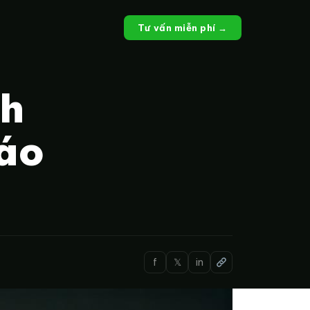
Tư vấn miễn phí →
nh
áo
f
𝕏
in