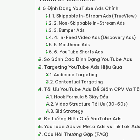
6 Định Dạng YouTube Ads Chính
1. Skippable In-Stream Ads (TrueView)
2. Non-Skippable In-Stream Ads
3. Bumper Ads
4. In-Feed Video Ads (Discovery Ads)
5. Masthead Ads
6. YouTube Shorts Ads
So Sánh Các Định Dạng YouTube Ads
Targeting YouTube Ads Hiệu Quả
Audience Targeting
Contextual Targeting
Tối Ưu YouTube Ads Để Giảm CPV Và T
Hook Formula 5 Giây Đầu
Video Structure Tối Ưu (30-60s)
Bid Strategy
Đo Lường Hiệu Quả YouTube Ads
YouTube Ads vs Meta Ads vs TikTok Ad
Câu Hỏi Thường Gặp (FAQ)