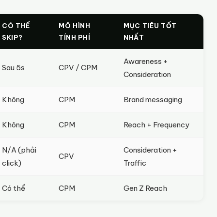
CÓ THỂ
MÔ HÌNH
MỤC TIÊU TỐT
SKIP?
TÍNH PHÍ
NHẤT
Awareness +
Sau 5s
CPV / CPM
Consideration
Không
CPM
Brand messaging
Không
CPM
Reach + Frequency
N/A (phải
Consideration +
CPV
click)
Traffic
Có thể
CPM
Gen Z Reach