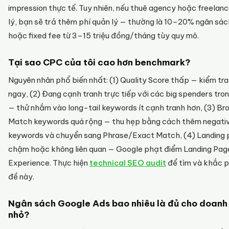
impression thực tế. Tuy nhiên, nếu thuê agency hoặc freelan
lý, bạn sẽ trả thêm phí quản lý — thường là 10–20% ngân sác
hoặc fixed fee từ 3–15 triệu đồng/tháng tùy quy mô.
Tại sao CPC của tôi cao hơn benchmark?
Nguyên nhân phổ biến nhất: (1) Quality Score thấp — kiểm tra 
ngay, (2) Đang cạnh tranh trực tiếp với các big spenders tro
— thử nhắm vào long-tail keywords ít cạnh tranh hơn, (3) Br
Match keywords quá rộng — thu hẹp bằng cách thêm negati
keywords và chuyển sang Phrase/Exact Match, (4) Landing
chậm hoặc không liên quan — Google phạt điểm Landing Pag
Experience. Thực hiện
technical SEO audit
để tìm và khắc 
đề này.
Ngân sách Google Ads bao nhiêu là đủ cho doanh
nhỏ?