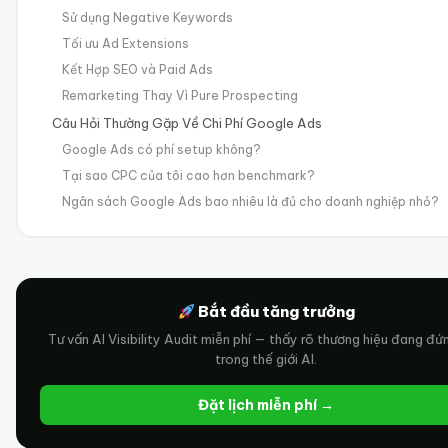
Sử dụng Negative Keywords
Tối ưu Ad Extensions
Kết Hợp SEO và Paid Ads
Remarketing Thay Vì Pure Prospecting
Câu Hỏi Thường Gặp Về Chi Phí Google Ads
Google Ads có phí setup không?
Tại sao CPC của tôi cao hơn benchmark?
Ngân sách Google Ads bao nhiêu là đủ cho doanh nghiệp nhỏ?
Bắt đầu tăng trưởng
Tư vấn AI Visibility Audit miễn phí — thấy rõ thương hiệu đang đứ
trong thế giới AI.
Đặt lịch miễn phí →