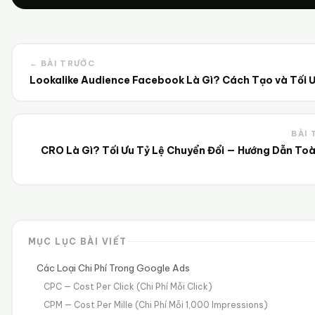
← BÀI TRƯỚC
Lookalike Audience Facebook Là Gì? Cách Tạo và Tối 
BÀI 
CRO Là Gì? Tối Ưu Tỷ Lệ Chuyển Đổi — Hướng Dẫn To
MỤC LỤC BÀI VIẾT
Các Loại Chi Phí Trong Google Ads
CPC — Cost Per Click (Chi Phí Mỗi Click)
CPM — Cost Per Mille (Chi Phí Mỗi 1,000 Impressions)