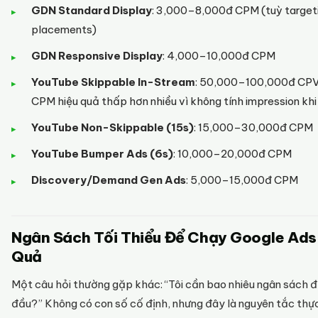
GDN Standard Display
: 3,000–8,000đ CPM (tuỳ target
placements)
GDN Responsive Display
: 4,000–10,000đ CPM
YouTube Skippable In-Stream
: 50,000–100,000đ CPV
CPM hiệu quả thấp hơn nhiều vì không tính impression khi
YouTube Non-Skippable (15s)
: 15,000–30,000đ CPM
YouTube Bumper Ads (6s)
: 10,000–20,000đ CPM
Discovery/Demand Gen Ads
: 5,000–15,000đ CPM
Ngân Sách Tối Thiểu Để Chạy Google Ads
Quả
Một câu hỏi thường gặp khác: “Tôi cần bao nhiêu ngân sách 
đầu?” Không có con số cố định, nhưng đây là nguyên tắc thực