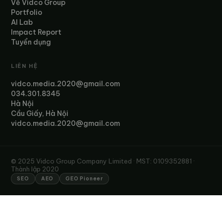
Về Vidco Group
Portfolio
AI Lab
Impact Report
Tuyển dụng
LIÊN HỆ
vidco.media.2020@gmail.com
034.301.8345
Hà Nội
Cầu Giấy, Hà Nội
vidco.media.2020@gmail.com
© 2025 Vidco Group Company Limited · MST: 0109352881 ·
Thành lập 2020
SEO
AEO
GEO Pioneer