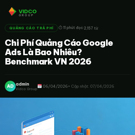
VIDCO
GROUP
·
·
⏱ 11 phút đọc
2,157 từ
QUẢNG CÁO TRẢ PHÍ
Chi Phí Quảng Cáo Google
Ads Là Bao Nhiêu?
Benchmark VN 2026
admin
AD
06/04/2026
• Cập nhật: 07/04/2026
Vidco Group