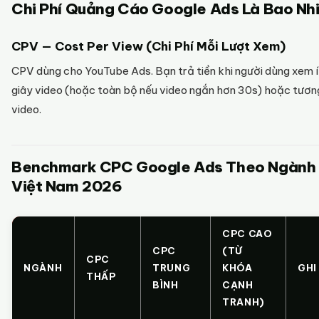
Chi Phí Quảng Cáo Google Ads Là Bao Nh
CPV — Cost Per View (Chi Phí Mỗi Lượt Xem)
CPV dùng cho YouTube Ads. Bạn trả tiền khi người dùng xem 
giây video (hoặc toàn bộ nếu video ngắn hơn 30s) hoặc tươn
video.
Benchmark CPC Google Ads Theo Ngành 
Việt Nam 2026
CPC CAO
CPC
(TỪ
CPC
NGÀNH
TRUNG
KHÓA
GHI
THẤP
BÌNH
CẠNH
TRANH)