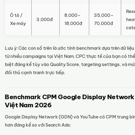
Res
Ô tô /
8,000–
35,000–
3,000đ
hea
Xe máy
18,000đ
70,000đ
cat
Lưu ý: Các con số trên là ước tính benchmark dựa trên dữ liệu
từ nhiều campaigns tại Việt Nam. CPC thực tế của bạn có th
biệt đáng kể tùy vào Quality Score, targeting settings, và mứ
đối thủ cạnh tranh trực tiếp.
Benchmark CPM Google Display Network
Việt Nam 2026
Google Display Network (GDN) và YouTube có CPM trung bì
hơn đáng kể so với Search Ads: