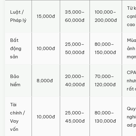
Từ 
Luật /
35,000–
100,000–
15,000đ
cạn
Pháp lý
60,000đ
200,000đ
cao
Bất
Mùa
25,000–
80,000–
động
10,000đ
ảnh
50,000đ
150,000đ
sản
mạn
CPA
Bảo
20,000–
70,000–
8,000đ
như
hiểm
40,000đ
120,000đ
rất
Tài
Quy
chính /
25,000–
80,000–
10,000đ
ngh
Vay
45,000đ
130,000đ
ad p
vốn