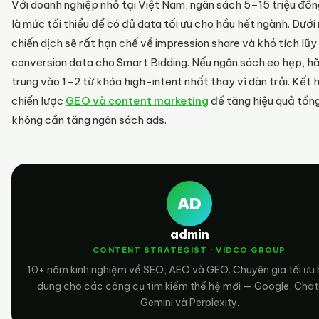
Với doanh nghiệp nhỏ tại Việt Nam, ngân sách 5–15 triệu đồ
là mức tối thiểu để có đủ data tối ưu cho hầu hết ngành. Dưới
chiến dịch sẽ rất hạn chế về impression share và khó tích lũy
conversion data cho Smart Bidding. Nếu ngân sách eo hẹp, h
trung vào 1–2 từ khóa high-intent nhất thay vì dàn trải. Kết 
chiến lược
GEO và content marketing
để tăng hiệu quả tổn
không cần tăng ngân sách ads.
AD
admin
CONTENT STRATEGIST · VIDCO GROUP
10+ năm kinh nghiệm về SEO, AEO và GEO. Chuyên gia tối ưu 
dung cho các công cụ tìm kiếm thế hệ mới — Google, Cha
Gemini và Perplexity.