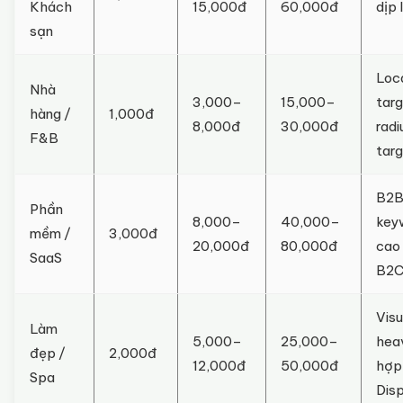
Khách
15,000đ
60,000đ
dịp 
sạn
Loc
Nhà
3,000–
15,000–
targ
hàng /
1,000đ
8,000đ
30,000đ
radi
F&B
targ
B2
Phần
8,000–
40,000–
key
mềm /
3,000đ
20,000đ
80,000đ
cao
SaaS
B2
Vis
Làm
5,000–
25,000–
hea
đẹp /
2,000đ
12,000đ
50,000đ
hợp
Spa
Dis