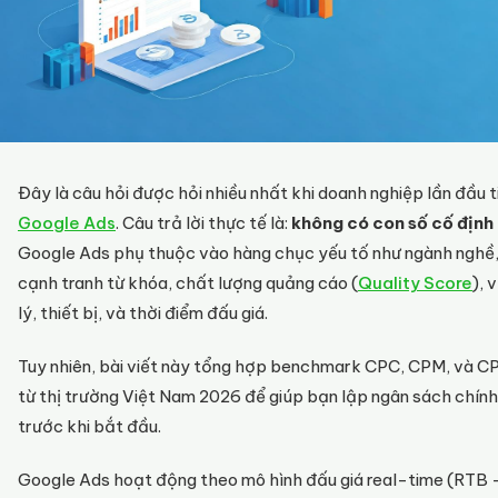
Đây là câu hỏi được hỏi nhiều nhất khi doanh nghiệp lần đầu 
Google Ads
. Câu trả lời thực tế là:
không có con số cố định
Google Ads phụ thuộc vào hàng chục yếu tố như ngành nghề
cạnh tranh từ khóa, chất lượng quảng cáo (
Quality Score
), v
lý, thiết bị, và thời điểm đấu giá.
Tuy nhiên, bài viết này tổng hợp benchmark CPC, CPM, và C
từ thị trường Việt Nam 2026 để giúp bạn lập ngân sách chín
trước khi bắt đầu.
Google Ads hoạt động theo mô hình đấu giá real-time (RTB 