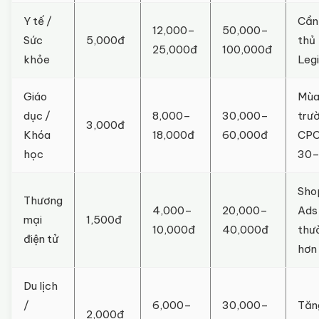
Y tế /
Cần
12,000–
50,000–
Sức
5,000đ
thủ
25,000đ
100,000đ
khỏe
Legi
Giáo
Mùa
dục /
8,000–
30,000–
trư
3,000đ
Khóa
18,000đ
60,000đ
CPC
học
30
Sho
Thương
4,000–
20,000–
Ads
mại
1,500đ
10,000đ
40,000đ
thư
điện tử
hơn
Du lịch
/
6,000–
30,000–
Tăn
2,000đ