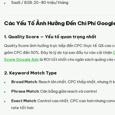
SaaS / B2B: 20–80 triệu/tháng
Các Yếu Tố Ảnh Hưởng Đến Chi Phí Googl
1. Quality Score — Yếu tố quan trọng nhất
Quality Score ảnh hưởng trực tiếp đến CPC thực tế. QS cao c
giảm CPC đến 50%. Đây là lý do tại sao đầu tư vào cải thiện
Q
Score Google Ads
là ROI tốt nhất cho ngân sách quảng cáo 
2. Keyword Match Type
Broad Match
: Reach lớn nhất, CPC thấp nhất, nhưng ít 
Phrase Match
: Cân bằng giữa reach và control
Exact Match
: Control cao nhất, CPC cao hơn nhưng conv
rate tốt hơn