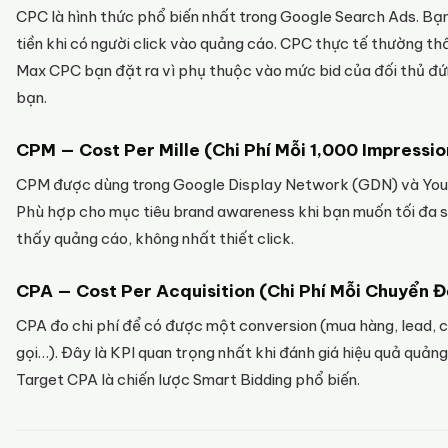
CPC là hình thức phổ biến nhất trong Google Search Ads. Bạn
tiền khi có người click vào quảng cáo. CPC thực tế thường t
Max CPC bạn đặt ra vì phụ thuộc vào mức bid của đối thủ đứ
bạn.
CPM — Cost Per Mille (Chi Phí Mỗi 1,000 Impressio
CPM được dùng trong Google Display Network (GDN) và You
Phù hợp cho mục tiêu brand awareness khi bạn muốn tối đa s
thấy quảng cáo, không nhất thiết click.
CPA — Cost Per Acquisition (Chi Phí Mỗi Chuyển Đ
CPA đo chi phí để có được một conversion (mua hàng, lead, 
gọi…). Đây là KPI quan trọng nhất khi đánh giá hiệu quả quảng
Target CPA là chiến lược Smart Bidding phổ biến.