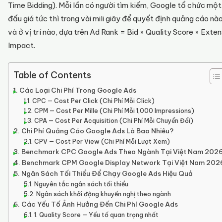
Time Bidding). Mỗi lần có người tìm kiếm, Google tổ chức mộ
đấu giá tức thì trong vài mili giây để quyết định quảng cáo nào
và ở vị trí nào, dựa trên Ad Rank = Bid × Quality Score × Exten
Impact.
Table of Contents
Các Loại Chi Phí Trong Google Ads
CPC — Cost Per Click (Chi Phí Mỗi Click)
CPM — Cost Per Mille (Chi Phí Mỗi 1,000 Impressions)
CPA — Cost Per Acquisition (Chi Phí Mỗi Chuyển Đổi)
Chi Phí Quảng Cáo Google Ads Là Bao Nhiêu?
CPV — Cost Per View (Chi Phí Mỗi Lượt Xem)
Benchmark CPC Google Ads Theo Ngành Tại Việt Nam 202
Benchmark CPM Google Display Network Tại Việt Nam 202
Ngân Sách Tối Thiểu Để Chạy Google Ads Hiệu Quả
Nguyên tắc ngân sách tối thiểu
Ngân sách khởi động khuyến nghị theo ngành
Các Yếu Tố Ảnh Hưởng Đến Chi Phí Google Ads
1. Quality Score — Yếu tố quan trọng nhất