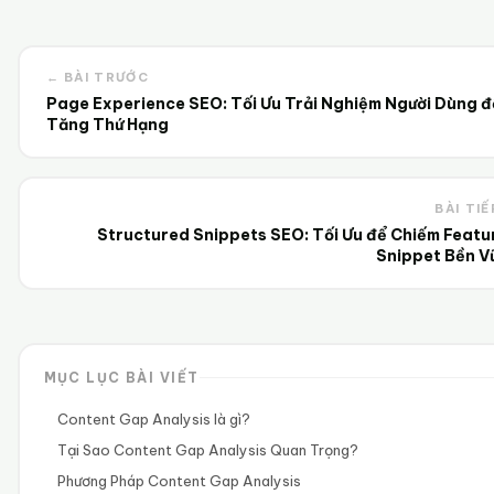
← BÀI TRƯỚC
Page Experience SEO: Tối Ưu Trải Nghiệm Người Dùng đ
Tăng Thứ Hạng
BÀI TIẾ
Structured Snippets SEO: Tối Ưu để Chiếm Featu
Snippet Bền V
MỤC LỤC BÀI VIẾT
Content Gap Analysis là gì?
Tại Sao Content Gap Analysis Quan Trọng?
Phương Pháp Content Gap Analysis