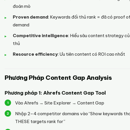
đoán mò
Proven demand
: Keywords đối thủ rank = đã có proof o
demand
Competitive intelligence
: Hiểu sâu content strategy củ
thủ
Resource efficiency
: Ưu tiên content có ROI cao nhất
Phương Pháp Content Gap Analysis
Phương pháp 1: Ahrefs Content Gap Tool
Vào Ahrefs → Site Explorer → Content Gap
Nhập 2–4 competitor domains vào “Show keywords th
THESE targets rank for”