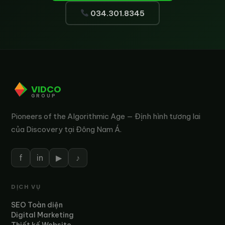
034.301.8345
VIDCO
GROUP
Pioneers of the Algorithmic Age — Định hình tương lai
của Discovery tại Đông Nam Á.
f
in
▶
♪
DỊCH VỤ
SEO Toàn diện
Digital Marketing