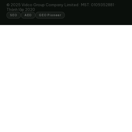
© 2025 Vidco Group Company Limited · MST: 0109352881 ·
Thành lập 2020
SEO
AEO
GEO Pioneer