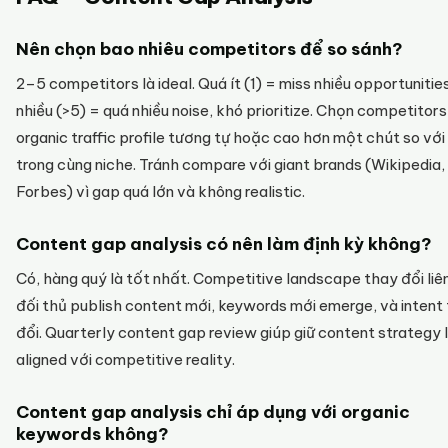
Nên chọn bao nhiêu competitors để so sánh?
2–5 competitors là ideal. Quá ít (1) = miss nhiều opportunitie
nhiều (>5) = quá nhiều noise, khó prioritize. Chọn competitors
organic traffic profile tương tự hoặc cao hơn một chút so với
trong cùng niche. Tránh compare với giant brands (Wikipedia,
Forbes) vì gap quá lớn và không realistic.
Content gap analysis có nên làm định kỳ không?
Có, hàng quý là tốt nhất. Competitive landscape thay đổi liê
đối thủ publish content mới, keywords mới emerge, và intent
đổi. Quarterly content gap review giúp giữ content strategy 
aligned với competitive reality.
Content gap analysis chỉ áp dụng với organic
keywords không?