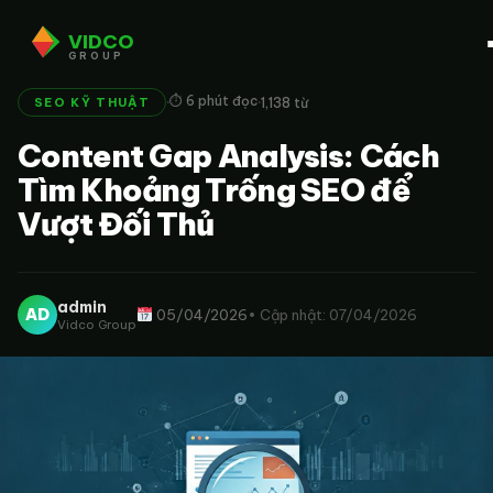
VIDCO
GROUP
·
·
⏱ 6 phút đọc
1,138 từ
SEO KỸ THUẬT
Content Gap Analysis: Cách
Tìm Khoảng Trống SEO để
Vượt Đối Thủ
admin
AD
05/04/2026
• Cập nhật: 07/04/2026
Vidco Group