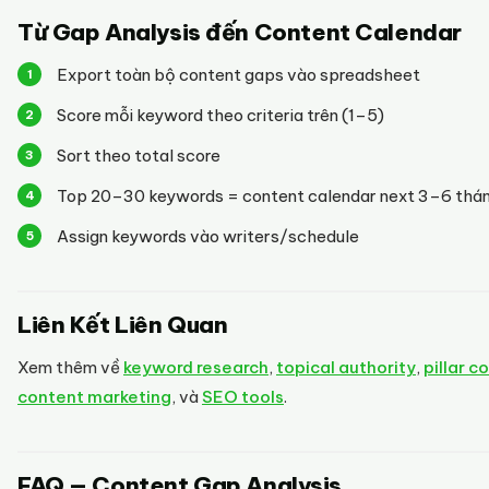
Từ Gap Analysis đến Content Calendar
Export toàn bộ content gaps vào spreadsheet
Score mỗi keyword theo criteria trên (1–5)
Sort theo total score
Top 20–30 keywords = content calendar next 3–6 thá
Assign keywords vào writers/schedule
Liên Kết Liên Quan
Xem thêm về
keyword research
,
topical authority
,
pillar c
content marketing
, và
SEO tools
.
FAQ — Content Gap Analysis