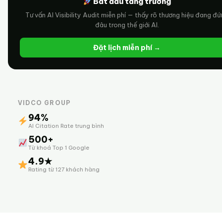
Bắt đầu tăng trưởng
Tư vấn AI Visibility Audit miễn phí — thấy rõ thương hiệu đang đ
đâu trong thế giới AI.
Đặt lịch miễn phí →
VIDCO GROUP
94%
AI Citation Rate trung bình
500+
Từ khoá Top 1 Google
4.9★
Rating từ 127 khách hàng