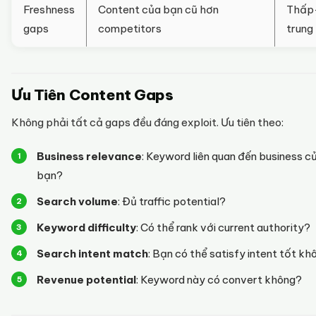
Freshness
Content của bạn cũ hơn
Thấp
gaps
competitors
trung
Ưu Tiên Content Gaps
Không phải tất cả gaps đều đáng exploit. Ưu tiên theo:
Business relevance
: Keyword liên quan đến business c
bạn?
Search volume
: Đủ traffic potential?
Keyword difficulty
: Có thể rank với current authority?
Search intent match
: Bạn có thể satisfy intent tốt kh
Revenue potential
: Keyword này có convert không?