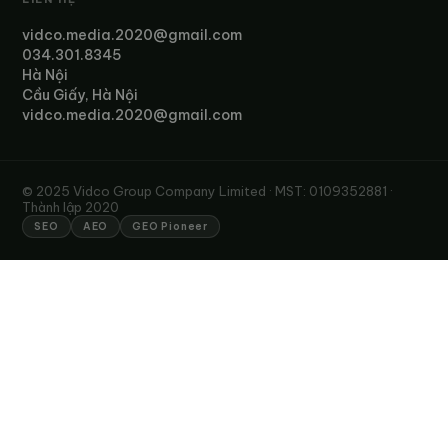
vidco.media.2020@gmail.com
034.301.8345
Hà Nội
Cầu Giấy, Hà Nội
vidco.media.2020@gmail.com
© 2025 Vidco Group Company Limited · MST: 0109352881 ·
Thành lập 2020
SEO
AEO
GEO Pioneer