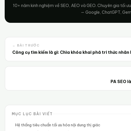
10+ năm kinh nghiệm về SEO, AEO và GEO. Chuyên gia tối ưu
— Google, ChatGPT, Gemin
← BÀI TRƯỚC
Công cụ tìm kiếm là gì: Chìa khóa khai phá tri thức nhân 
PA SEO là
MỤC LỤC BÀI VIẾT
Hệ thống tiêu chuẩn tối ưu hóa nội dung thị giác