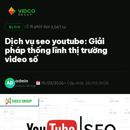
VIDCO
GROUP
·
·
⏱ 16 phút đọc
3,047 từ
BLOG
Dịch vụ seo youtube: Giải
pháp thống lĩnh thị trường
video số
admin
AD
15/03/2026
• Cập nhật: 26/03/2026
Vidco Group