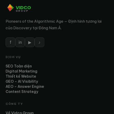
VIDCO
GROUP
Pioneers of the Algorithmic Age — Định hình tương lai
của Discovery tại Đông Nam Á.
f
in
▶
♪
DỊCH VỤ
SEO Toàn diện
Digital Marketing
Thiết kế Website
GEO – AI Visibility
AEO – Answer Engine
Content Strategy
CÔNG TY
Về Vidco Group