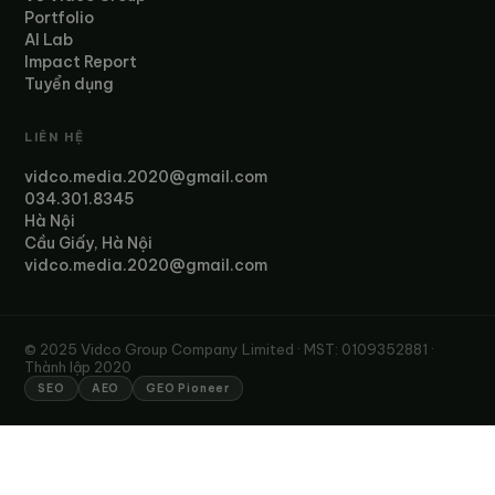
Portfolio
AI Lab
Impact Report
Tuyển dụng
LIÊN HỆ
vidco.media.2020@gmail.com
034.301.8345
Hà Nội
Cầu Giấy, Hà Nội
vidco.media.2020@gmail.com
© 2025 Vidco Group Company Limited · MST: 0109352881 ·
Thành lập 2020
SEO
AEO
GEO Pioneer