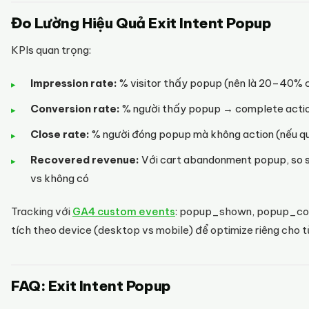
Đo Lường Hiệu Quả Exit Intent Popup
KPIs quan trọng:
Impression rate:
% visitor thấy popup (nên là 20–40% c
Conversion rate:
% người thấy popup → complete acti
Close rate:
% người đóng popup mà không action (nếu qu
Recovered revenue:
Với cart abandonment popup, so s
vs không có
Tracking với
GA4 custom events
: popup_shown, popup_con
tích theo device (desktop vs mobile) để optimize riêng cho t
FAQ: Exit Intent Popup