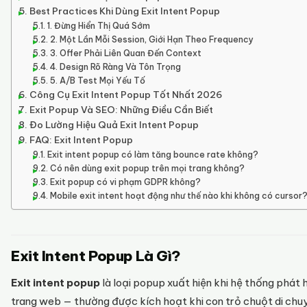
Best Practices Khi Dùng Exit Intent Popup
1. Đừng Hiển Thị Quá Sớm
2. Một Lần Mỗi Session, Giới Hạn Theo Frequency
3. Offer Phải Liên Quan Đến Context
4. Design Rõ Ràng Và Tôn Trọng
5. A/B Test Mọi Yếu Tố
Công Cụ Exit Intent Popup Tốt Nhất 2026
Exit Popup Và SEO: Những Điều Cần Biết
Đo Lường Hiệu Quả Exit Intent Popup
FAQ: Exit Intent Popup
Exit intent popup có làm tăng bounce rate không?
Có nên dùng exit popup trên mọi trang không?
Exit popup có vi phạm GDPR không?
Mobile exit intent hoạt động như thế nào khi không có cursor
Exit Intent Popup Là Gì?
Exit intent popup
là loại popup xuất hiện khi hệ thống phát h
trang web — thường được kích hoạt khi con trỏ chuột di chuy