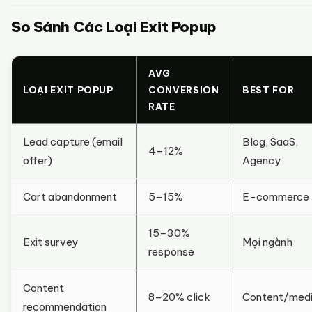
So Sánh Các Loại Exit Popup
AVG
LOẠI EXIT POPUP
CONVERSION
BEST FOR
RATE
Lead capture (email
Blog, SaaS,
4–12%
offer)
Agency
Cart abandonment
5–15%
E-commerce
15–30%
Exit survey
Mọi ngành
response
Content
8–20% click
Content/med
recommendation