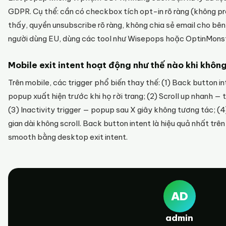
GDPR. Cụ thể: cần có checkbox tích opt-in rõ ràng (không pr
thấy, quyền unsubscribe rõ ràng, không chia sẻ email cho bên
người dùng EU, dùng các tool như Wisepops hoặc OptinMon
Mobile exit intent hoạt động như thế nào khi khôn
Trên mobile, các trigger phổ biến thay thế: (1) Back button i
popup xuất hiện trước khi họ rời trang; (2) Scroll up nhanh — 
(3) Inactivity trigger — popup sau X giây không tương tác; (4
gian dài không scroll. Back button intent là hiệu quả nhất trê
smooth bằng desktop exit intent.
AD
admin