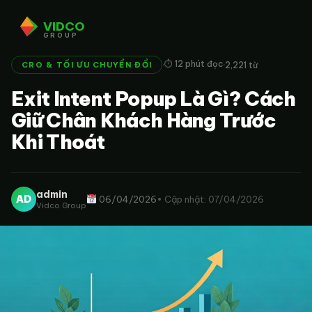
VIDCO
GROUP
·
·
⏱ 12 phút đọc
2,221 từ
CRO & TỐI ƯU CHUYỂN ĐỔI
Exit Intent Popup Là Gì? Cách
Giữ Chân Khách Hàng Trước
Khi Thoát
admin
AD
06/04/2026
• Cập nhật: 07/04/2026
Vidco Group