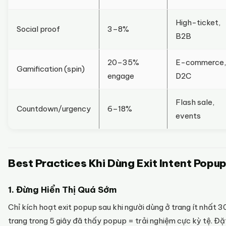
High-ticket,
Social proof
3–8%
B2B
20–35%
E-commerce,
Gamification (spin)
engage
D2C
Flash sale,
Countdown/urgency
6–18%
events
Best Practices Khi Dùng Exit Intent Popu
1. Đừng Hiển Thị Quá Sớm
Chỉ kích hoạt exit popup sau khi người dùng ở trang ít nhất 
trang trong 5 giây đã thấy popup = trải nghiệm cực kỳ tệ. Đặt