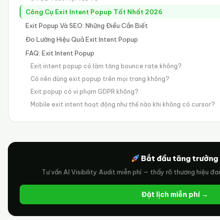
Công Cụ Exit Intent Popup Tốt Nhất 2026
Exit Popup Và SEO: Những Điều Cần Biết
Đo Lường Hiệu Quả Exit Intent Popup
FAQ: Exit Intent Popup
Exit intent popup có làm tăng bounce rate không?
Có nên dùng exit popup trên mọi trang không?
Exit popup có vi phạm GDPR không?
Mobile exit intent hoạt động như thế nào khi không có cursor?
Bắt đầu tăng trưởng
Tư vấn AI Visibility Audit miễn phí — thấy rõ thương hiệu đa
Đặt lịch miễn phí →