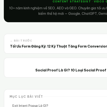
CONTENT STRATEGIST · VIDCO
10+ năm kinh nghiệm về SEO, AEO và GEO. Chuyên gia tối ưu 
kiếm thế hệ mới — Google, ChatGPT, Gemini
← BÀI TRƯỚC
Tối Ưu Form Đăng Ký: 12 Kỹ Thuật Tăng Form Conversio
Social Proof Là Gì? 10 Loại Social Proo
MỤC LỤC BÀI VIẾT
Exit Intent Popup Là Gì?