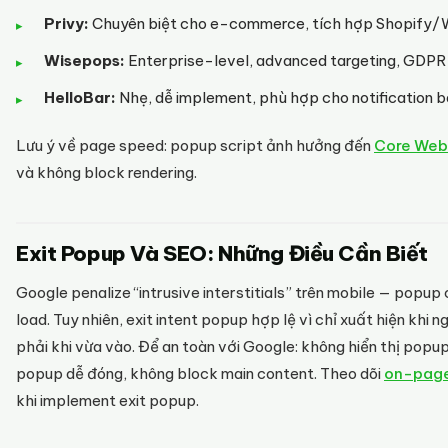
Privy:
Chuyên biệt cho e-commerce, tích hợp Shopify
Wisepops:
Enterprise-level, advanced targeting, GDPR
HelloBar:
Nhẹ, dễ implement, phù hợp cho notification 
Lưu ý về page speed: popup script ảnh hưởng đến
Core Web 
và không block rendering.
Exit Popup Và SEO: Những Điều Cần Biết
Google penalize “intrusive interstitials” trên mobile — popu
load. Tuy nhiên, exit intent popup hợp lệ vì chỉ xuất hiện khi n
phải khi vừa vào. Để an toàn với Google: không hiển thị popu
popup dễ đóng, không block main content. Theo dõi
on-page
khi implement exit popup.