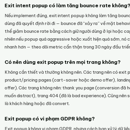
Exit intent popup có làm tăng bounce rate không
Nếu implement đúng, exit intent popup không làm tăng bounce 
dùng đã quyết định rời đi — bounce đã “xảy ra” về mặt behavi
thể giảm bounce rate bằng cách giữ người dùng ở lại hoặc ca
nhiên nếu popup quá aggressive hoặc xuất hiện quá sớm, nó c
nhanh hơn — theo dõi metric cẩn thận trong 30 ngày đầu triển
Có nên dùng exit popup trên mọi trang không?
Không cần thiết và thường không nên. Các trang nên có exit 
product/pricing pages (cart-saver hoặc demo offer), landin
offer). Các trang không nên: thank you page (conversion đã
muốn distract), trang 404 (đã là bad experience). Cũng nên 
là khách hàng hoặc đã convert.
Exit popup có vi phạm GDPR không?
Exit popup không vi phạm GDPR, nhưng cách bạn xử lý dữ liệ