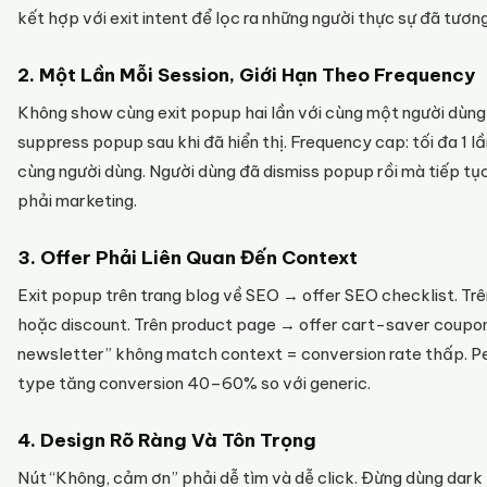
kết hợp với exit intent để lọc ra những người thực sự đã tươn
2. Một Lần Mỗi Session, Giới Hạn Theo Frequency
Không show cùng exit popup hai lần với cùng một người dùng t
suppress popup sau khi đã hiển thị. Frequency cap: tối đa 1 lầ
cùng người dùng. Người dùng đã dismiss popup rồi mà tiếp t
phải marketing.
3. Offer Phải Liên Quan Đến Context
Exit popup trên trang blog về SEO → offer SEO checklist. Trê
hoặc discount. Trên product page → offer cart-saver coupo
newsletter” không match context = conversion rate thấp. P
type tăng conversion 40–60% so với generic.
4. Design Rõ Ràng Và Tôn Trọng
Nút “Không, cảm ơn” phải dễ tìm và dễ click. Đừng dùng dark 