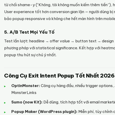
từ chối shame-y (“Không, tôi không muốn kiếm thêm tiền”), 
User experience tốt hơn conversion gian lận — người dùng bị
bảo popup responsive và không che hết màn hình trên mobil
5. A/B Test Mọi Yếu Tố
Test lần lượt: headline → offer value → button text → design
phương pháp với statistical significance. Kết hợp với heat
popup thu hút sự chú ý nhất.
Công Cụ Exit Intent Popup Tốt Nhất 2026
OptinMonster:
Công cụ hàng đầu, nhiều trigger options,
MonsterLinks
Sumo (now Kit):
Dễ dùng, tích hợp tốt với email marketi
Popup Maker (WordPress plugin):
Miễn phí, tùy chỉnh