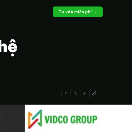
Tư vấn miễn phí →
ghệ
f
𝕏
in