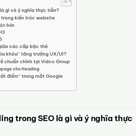
là gì và ý nghĩa thực tiễn?
trong kiến trúc website
độc bản
 H3
6
giữa các cấp bậc thẻ
chìa khóa” tăng trưởng UX/UI?
đề chuẩn chỉnh tại Vidco Group
Onpage cho Heading:
mất điểm” trong mắt Google
ding trong SEO là gì và ý nghĩa thực