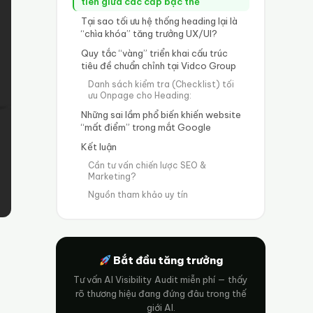
tiên giữa các cấp bậc thẻ
Tại sao tối ưu hệ thống heading lại là
“chìa khóa” tăng trưởng UX/UI?
Quy tắc “vàng” triển khai cấu trúc
tiêu đề chuẩn chỉnh tại Vidco Group
Danh sách kiểm tra (Checklist) tối
ưu Onpage cho Heading:
Những sai lầm phổ biến khiến website
“mất điểm” trong mắt Google
Kết luận
Cần tư vấn chiến lược SEO &
Marketing?
Nguồn tham khảo uy tín
Bắt đầu tăng trưởng
Tư vấn AI Visibility Audit miễn phí — thấy
rõ thương hiệu đang đứng đâu trong thế
giới AI.