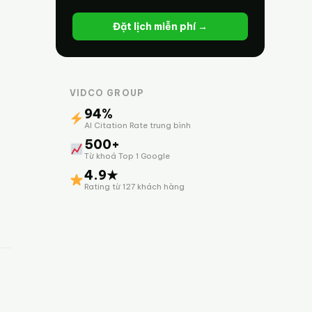
Đặt lịch miễn phí →
VIDCO GROUP
94%
AI Citation Rate trung bình
500+
Từ khoá Top 1 Google
4.9★
Rating từ 127 khách hàng