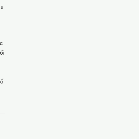
êu
ệc
ối
ối