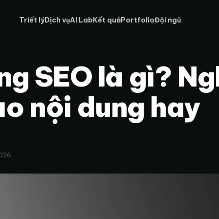
Triết lý
Dịch vụ
AI Lab
Kết quả
Portfolio
Đội ngũ
ng SEO là gì? N
ạo nội dung hay
2026