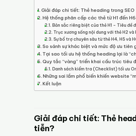
Giải đáp chi tiết: Thẻ heading trong SEO 
Hệ thống phân cấp các thẻ từ H1 đến H6 
Bản sắc riêng biệt của thẻ H1 – Tiêu đề 
Trục xương sống nội dung với thẻ H2 và
Sự bổ trợ chuyên sâu từ thẻ H4, H5 và H
So sánh sự khác biệt và mức độ ưu tiên 
Tại sao tối ưu hệ thống heading lại là “
Quy tắc “vàng” triển khai cấu trúc tiêu 
Danh sách kiểm tra (Checklist) tối ưu 
Những sai lầm phổ biến khiến website “
Kết luận
Giải đáp chi tiết: Thẻ hea
tiễn?