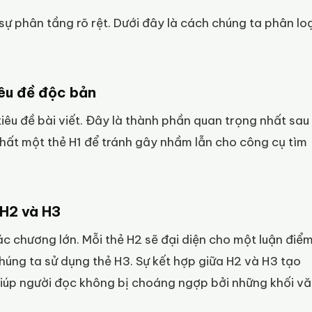
sự phân tầng rõ rệt. Dưới đây là cách chúng ta phân loạ
iêu đề độc bản
iêu đề bài viết. Đây là thành phần quan trọng nhất sau
nhất một thẻ H1 để tránh gây nhầm lẫn cho công cụ tìm
 H2 và H3
các chương lớn. Mỗi thẻ H2 sẽ đại diện cho một luận điể
chúng ta sử dụng thẻ H3. Sự kết hợp giữa H2 và H3 tạo
giúp người đọc không bị choáng ngợp bởi những khối v