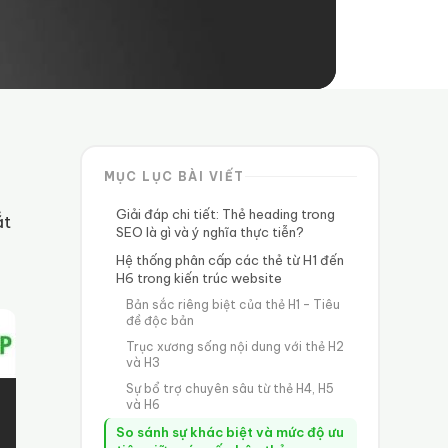
MỤC LỤC BÀI VIẾT
Giải đáp chi tiết: Thẻ heading trong
ắt
SEO là gì và ý nghĩa thực tiễn?
Hệ thống phân cấp các thẻ từ H1 đến
H6 trong kiến trúc website
Bản sắc riêng biệt của thẻ H1 – Tiêu
đề độc bản
Trục xương sống nội dung với thẻ H2
và H3
Sự bổ trợ chuyên sâu từ thẻ H4, H5
và H6
So sánh sự khác biệt và mức độ ưu