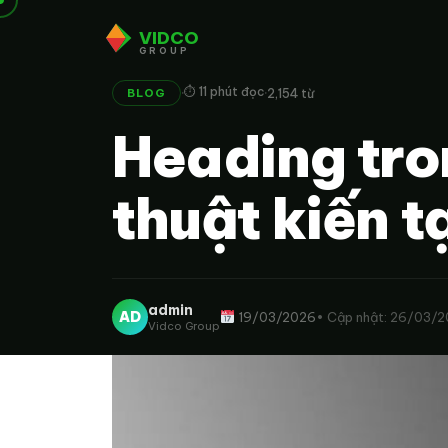
VIDCO
GROUP
·
·
⏱ 11 phút đọc
2,154 từ
BLOG
Heading tro
thuật kiến t
admin
AD
19/03/2026
• Cập nhật: 26/03/
Vidco Group