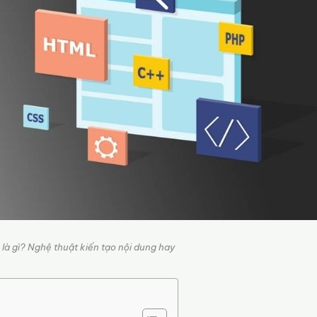
là gì? Nghệ thuật kiến tạo nội dung hay