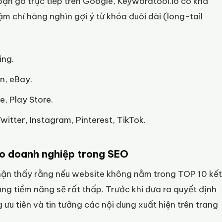
i bạn gõ trực tiếp trên Google, Keywordtool.io có khả
ậm chí hàng nghìn gợi ý từ khóa đuôi dài (long-tail
ing.
n, eBay.
, Play Store.
itter, Instagram, Pinterest, TikTok.
ho doanh nghiệp trong SEO
hận thấy rằng nếu website không nằm trong TOP 10 kết
ng tiềm năng sẽ rất thấp. Trước khi đưa ra quyết định
u tiên và tin tưởng các nội dung xuất hiện trên trang