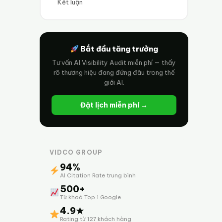
Kết luận
Bắt đầu tăng trưởng
Tư vấn AI Visibility Audit miễn phí — thấy
rõ thương hiệu đang đứng đâu trong thế
giới AI.
Đặt lịch miễn phí →
VIDCO GROUP
94%
AI Citation Rate trung bình
500+
Từ khoá Top 1 Google
4.9★
Rating từ 127 khách hàng