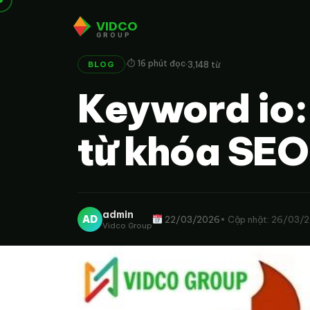
VIDCO
GROUP
·
·
⏱ 16 phút đọc
3,148 từ
BLOG
Keyword io:
từ khóa SEO
admin
AD
22/03/2026
• Cập nhật: 26/03/
Vidco Group