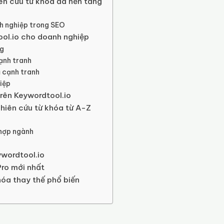
ên cứu từ khóa đa nền tảng
nh nghiệp trong SEO
ool.io cho doanh nghiệp
ng
cạnh tranh
ủ cạnh tranh
hiệp
trên Keywordtool.io
hiên cứu từ khóa từ A-Z
 hợp ngành
wordtool.io
Pro mới nhất
óa thay thế phổ biến