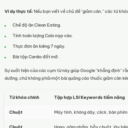
Ví dụ thực tế:
Nếu bạn viết về chủ đề “giảm cân,” các từ khóa
Chế độ ăn Clean Eating.
Tính toán lượng Calo nạp vào.
Thực đơn ăn kiêng 7 ngày.
Bài tập Cardio đốt mỡ.
Sự xuất hiện của các cụm từ này giúp Google “khẳng định” rằn
dưỡng, chứ không phải một bài quảng cáo thuốc giảm cân ké
Từ khóa chính
Tập hợp LSI Keywords tiềm năng
Chuột
Máy tính, không dây, click, bàn phí
Chuột
Hang, gặm nhấm, bẫy chuột, lây bện