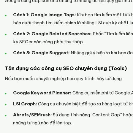
Google cung cấp sẵn cho chúng ta những dữ liệu quý giá nhất
Cách 1: Google Image Tags:
Khi bạn tìm kiếm một từ kh
bên dưới thanh tìm kiếm chính là những LSI cực kỳ chất l
Cách 2: Google Related Searches:
Phần “Tìm kiếm liên
kỳ SEOer nào cũng phải thu thập.
Cách 3: Google Suggest:
Những gợi ý hiện ra khi bạn đ
Tận dụng các công cụ SEO chuyên dụng (Tools)
Nếu bạn muốn chuyên nghiệp hóa quy trình, hãy sử dụng:
Google Keyword Planner:
Công cụ miễn phí từ Google A
LSI Graph:
Công cụ chuyên biệt để tạo ra hàng loạt từ khó
Ahrefs/SEMrush:
Sử dụng tính năng “Content Gap” hoặ
những từ ngữ nào để lên top.