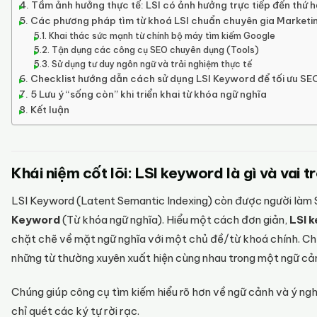
Tầm ảnh hưởng thực tế: LSI có ảnh hưởng trực tiếp đến thứ 
Các phương pháp tìm từ khoá LSI chuẩn chuyên gia Marketi
Khai thác sức mạnh từ chính bộ máy tìm kiếm Google
Tận dụng các công cụ SEO chuyên dụng (Tools)
Sử dụng tư duy ngôn ngữ và trải nghiệm thực tế
Checklist hướng dẫn cách sử dụng LSI Keyword để tối ưu SE
5 Lưu ý “sống còn” khi triển khai từ khóa ngữ nghĩa
Kết luận
Khái niệm cốt lõi: LSI keyword là gì và vai 
LSI Keyword (Latent Semantic Indexing) còn được người làm
Keyword
(Từ khóa ngữ nghĩa). Hiểu một cách đơn giản,
LSI k
chặt chẽ về mặt ngữ nghĩa với một chủ đề/từ khoá chính. Chú
những từ thường xuyên xuất hiện cùng nhau trong một ngữ cả
Chúng giúp công cụ tìm kiếm hiểu rõ hơn về ngữ cảnh và ý ngh
chỉ quét các ký tự rời rạc.