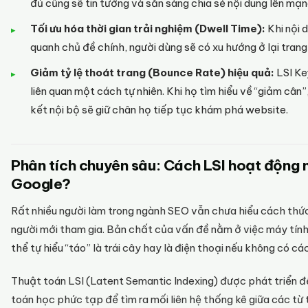
đủ cũng sẽ tin tưởng và sẵn sàng chia sẻ nội dung lên mạn
Tối ưu hóa thời gian trải nghiệm (Dwell Time):
Khi nội 
quanh chủ đề chính, người dùng sẽ có xu hướng ở lại tran
Giảm tỷ lệ thoát trang (Bounce Rate) hiệu quả:
LSI Ke
liên quan một cách tự nhiên. Khi họ tìm hiểu về “giảm cân
kết nội bộ sẽ giữ chân họ tiếp tục khám phá website.
Phân tích chuyên sâu: Cách LSI hoạt động n
Google?
Rất nhiều người làm trong ngành SEO vẫn chưa hiểu cách thứ
người mới tham gia. Bản chất của vấn đề nằm ở việc máy tính
thể tự hiểu “táo” là trái cây hay là điện thoại nếu không có các
Thuật toán LSI (Latent Semantic Indexing) được phát triển 
toán học phức tạp để tìm ra mối liên hệ thống kê giữa các từ