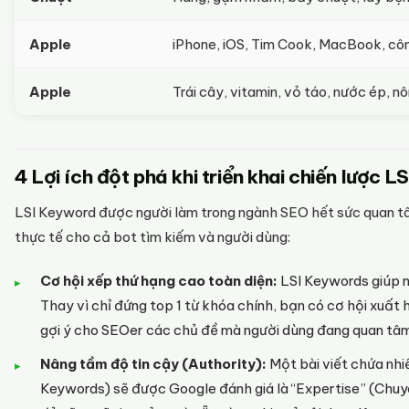
Apple
iPhone, iOS, Tim Cook, MacBook, cô
Apple
Trái cây, vitamin, vỏ táo, nước ép, n
4 Lợi ích đột phá khi triển khai chiến lược
LSI Keyword được người làm trong ngành SEO hết sức quan tâm 
thực tế cho cả bot tìm kiếm và người dùng:
Cơ hội xếp thứ hạng cao toàn diện:
LSI Keywords giúp n
Thay vì chỉ đứng top 1 từ khóa chính, bạn có cơ hội xuất 
gợi ý cho SEOer các chủ đề mà người dùng đang quan tâm t
Nâng tầm độ tin cậy (Authority):
Một bài viết chứa nhi
Keywords) sẽ được Google đánh giá là “Expertise” (Chuyê