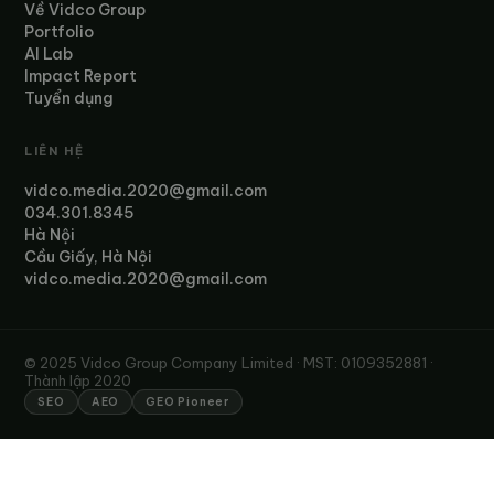
Về Vidco Group
Portfolio
AI Lab
Impact Report
Tuyển dụng
LIÊN HỆ
vidco.media.2020@gmail.com
034.301.8345
Hà Nội
Cầu Giấy, Hà Nội
vidco.media.2020@gmail.com
© 2025 Vidco Group Company Limited · MST: 0109352881 ·
Thành lập 2020
SEO
AEO
GEO Pioneer