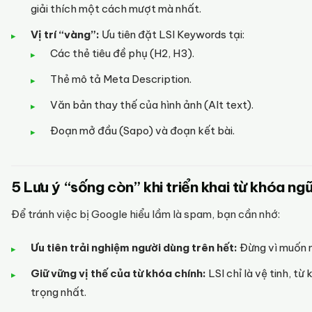
giải thích một cách mượt mà nhất.
Vị trí “vàng”:
Ưu tiên đặt LSI Keywords tại:
Các thẻ tiêu đề phụ (H2, H3).
Thẻ mô tả Meta Description.
Văn bản thay thế của hình ảnh (Alt text).
Đoạn mở đầu (Sapo) và đoạn kết bài.
5 Lưu ý “sống còn” khi triển khai từ khóa ng
Để tránh việc bị Google hiểu lầm là spam, bạn cần nhớ:
Ưu tiên trải nghiệm người dùng trên hết:
Đừng vì muốn n
Giữ vững vị thế của từ khóa chính:
LSI chỉ là vệ tinh, từ
trọng nhất.