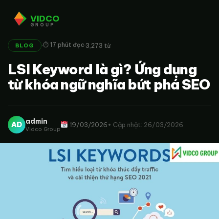
VIDCO
GROUP
·
·
⏱ 17 phút đọc
3,273 từ
BLOG
LSI Keyword là gì? Ứng dụng
từ khóa ngữ nghĩa bứt phá SEO
admin
AD
19/03/2026
• Cập nhật: 26/03/2026
Vidco Group