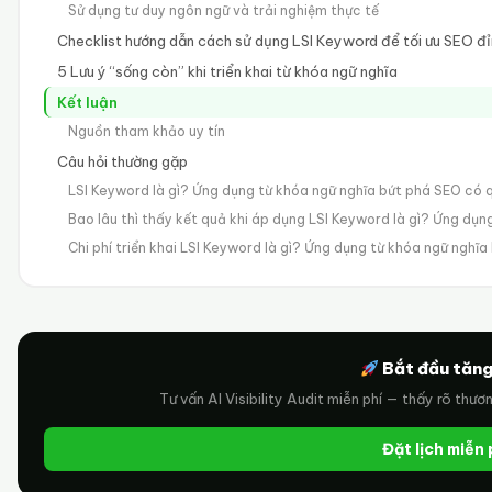
Sử dụng tư duy ngôn ngữ và trải nghiệm thực tế
Checklist hướng dẫn cách sử dụng LSI Keyword để tối ưu SEO đ
5 Lưu ý “sống còn” khi triển khai từ khóa ngữ nghĩa
Kết luận
Nguồn tham khảo uy tín
Câu hỏi thường gặp
LSI Keyword là gì? Ứng dụng từ khóa ngữ nghĩa bứt phá SEO có
Bao lâu thì thấy kết quả khi áp dụng LSI Keyword là gì? Ứng dụ
Chi phí triển khai LSI Keyword là gì? Ứng dụng từ khóa ngữ nghĩ
Bắt đầu tăng
Tư vấn AI Visibility Audit miễn phí — thấy rõ thươ
Đặt lịch miễn