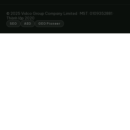
© 2025 Vidco Group Company Limited · MST: 0109352881 ·
Thành lập 2020
SEO
AEO
GEO Pioneer