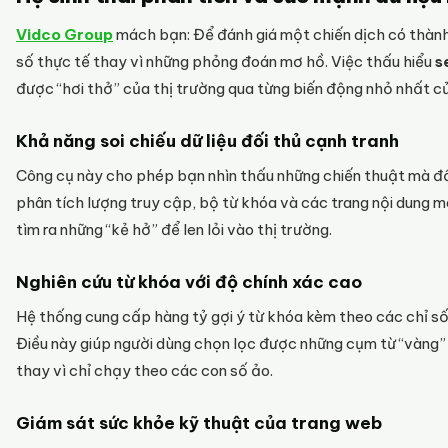
Vidco Group
mách bạn: Để đánh giá một chiến dịch có thành
số thực tế thay vì những phỏng đoán mơ hồ. Việc thấu hiểu
s
được “hơi thở” của thị trường qua từng biến động nhỏ nhất c
Khả năng soi chiếu dữ liệu đối thủ cạnh tranh
Công cụ này cho phép bạn nhìn thấu những chiến thuật mà đối 
phân tích lượng truy cập, bộ từ khóa và các trang nội dung ma
tìm ra những “kẻ hở” để len lỏi vào thị trường.
Nghiên cứu từ khóa với độ chính xác cao
Hệ thống cung cấp hàng tỷ gợi ý từ khóa kèm theo các chỉ số 
Điều này giúp người dùng chọn lọc được những cụm từ “vàng”
thay vì chỉ chạy theo các con số ảo.
Giám sát sức khỏe kỹ thuật của trang web