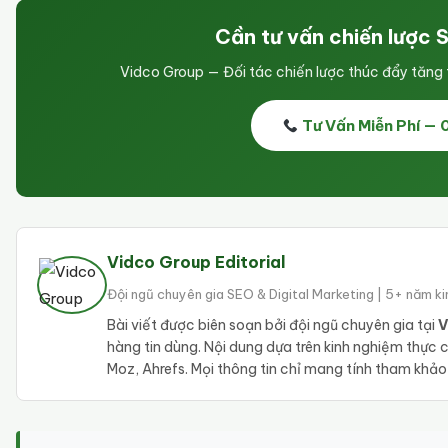
Cần tư vấn chiến lược 
Vidco Group — Đối tác chiến lược thúc đẩy tăn
Tư Vấn Miễn Phí —
Vidco Group Editorial
Đội ngũ chuyên gia SEO & Digital Marketing | 5+ năm k
Bài viết được biên soạn bởi đội ngũ chuyên gia tại
V
hàng tin dùng. Nội dung dựa trên kinh nghiệm thực
Moz, Ahrefs. Mọi thông tin chỉ mang tính tham khả