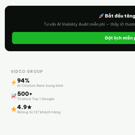
Bắt đầu tăng
Tư vấn AI Visibility Audit miễn phí — thấy rõ thươ
Đặt lịch miễn
VIDCO GROUP
94%
AI Citation Rate trung bình
500+
Từ khoá Top 1 Google
4.9★
Rating từ 127 khách hàng