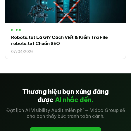
BLOG
Robots.txt Là Gì? Cách Viết & Kiểm Tra File
robots.txt Chuẩn SEO
07/04/2026
Thương hiệu bạn xứng đáng
được
AI nhắc đến.
Đặt lịch AI Visibility Audit miễn phí — Vidco Group sẽ
cho bạn thấy bức tranh toàn cảnh.