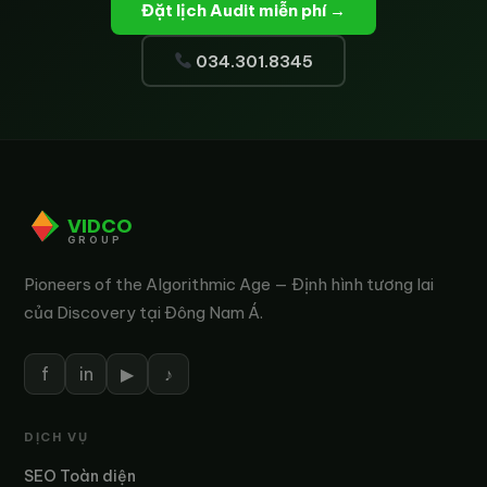
Đặt lịch Audit miễn phí →
034.301.8345
VIDCO
GROUP
Pioneers of the Algorithmic Age — Định hình tương lai
của Discovery tại Đông Nam Á.
f
in
▶
♪
DỊCH VỤ
SEO Toàn diện