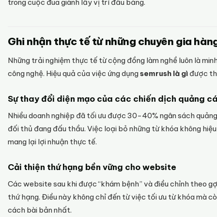
trong cuộc đua giành lấy vị trí đầu bảng.
Ghi nhận thực tế từ những chuyên gia hàn
Những trải nghiệm thực tế từ cộng đồng làm nghề luôn là min
công nghệ. Hiệu quả của việc ứng dụng
semrush là gì
được thể
Sự thay đổi diện mạo của các chiến dịch quảng c
Nhiều doanh nghiệp đã tối ưu được 30-40% ngân sách quảng 
đối thủ đang đấu thầu. Việc loại bỏ những từ khóa không hiệ
mang lại lợi nhuận thực tế.
Cải thiện thứ hạng bền vững cho website
Các website sau khi được “khám bệnh” và điều chỉnh theo gợi
thứ hạng. Điều này không chỉ đến từ việc tối ưu từ khóa mà c
cách bài bản nhất.