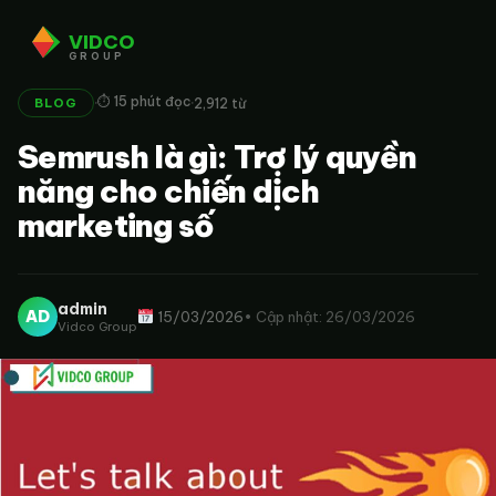
VIDCO
GROUP
·
·
⏱ 15 phút đọc
2,912 từ
BLOG
Semrush là gì: Trợ lý quyền
năng cho chiến dịch
marketing số
admin
AD
15/03/2026
• Cập nhật: 26/03/2026
Vidco Group